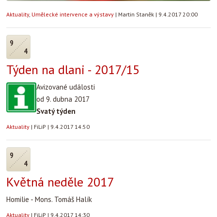
Aktuality
,
Umělecké intervence a výstavy
|
Martin Staněk
|
9.4.2017 20:00
9
4
Týden na dlani - 2017/15
Avizované události
od 9. dubna 2017
Svatý týden
Aktuality
|
FiLiP
|
9.4.2017 14:50
9
4
Květná neděle 2017
Homilie - Mons. Tomáš Halík
Aktuality
|
FiLiP
|
9.4.2017 14:30