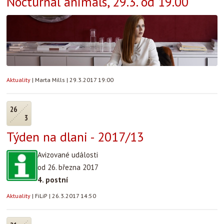
Nocturnal animals, 29.3. od 19.00
Aktuality
|
Marta Mills
|
29.3.2017 19:00
26
3
Týden na dlani - 2017/13
Avizované události
od 26. března 2017
4. postní
Aktuality
|
FiLiP
|
26.3.2017 14:50