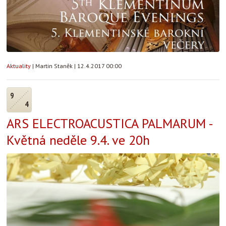
Aktuality
|
Martin Staněk
|
12.4.2017 00:00
9
4
ARS ELECTROACUSTICA PALMARUM -
Květná neděle 9.4. ve 20h