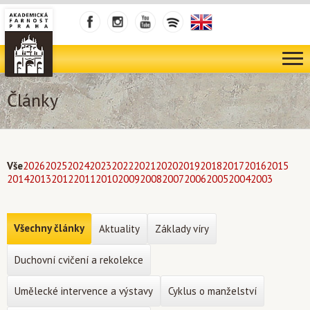
Články
Vše
2026
2025
2024
2023
2022
2021
2020
2019
2018
2017
2016
2015
2014
2013
2012
2011
2010
2009
2008
2007
2006
2005
2004
2003
Všechny články
Aktuality
Základy víry
Duchovní cvičení a rekolekce
Umělecké intervence a výstavy
Cyklus o manželství