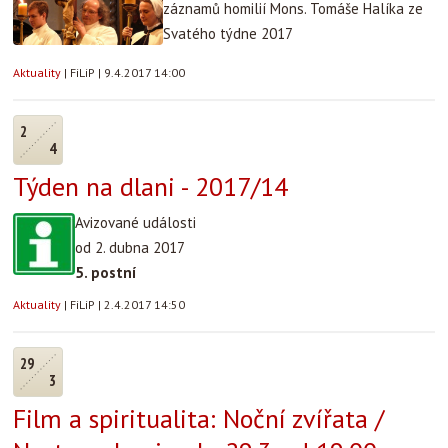
záznamů homilií Mons. Tomáše Halíka ze
Svatého týdne 2017
Aktuality
|
FiLiP
|
9.4.2017 14:00
2
4
Týden na dlani - 2017/14
Avizované události
od 2. dubna 2017
5. postní
Aktuality
|
FiLiP
|
2.4.2017 14:50
29
3
Film a spiritualita: Noční zvířata /