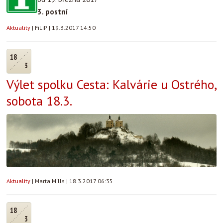
3. postní
Aktuality
|
FiLiP
|
19.3.2017 14:50
18
3
Výlet spolku Cesta: Kalvárie u Ostrého,
sobota 18.3.
Aktuality
|
Marta Mills
|
18.3.2017 06:35
18
3