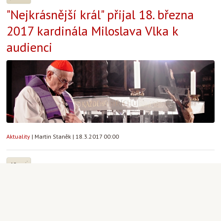
"Nejkrásnější král" přijal 18. března
2017 kardinála Miloslava Vlka k
audienci
Aktuality
|
Martin Staněk
|
18.3.2017 00:00
12
3
Týden na dlani - 2017/11
Avizované události