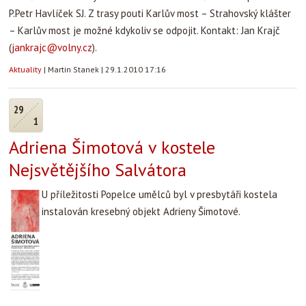
P.Petr Havlíček SJ. Z trasy pouti Karlův most – Strahovský klášter
– Karlův most je možné kdykoliv se odpojit. Kontakt: Jan Krajč
(
jankrajc@volny.cz
).
Aktuality
|
Martin Stanek
|
29.1.2010 17:16
29
1
Adriena Šimotová v kostele
Nejsvětějšího Salvátora
U příležitosti Popelce umělců byl v presbytáři kostela
instalován kresebný objekt Adrieny Šimotové.