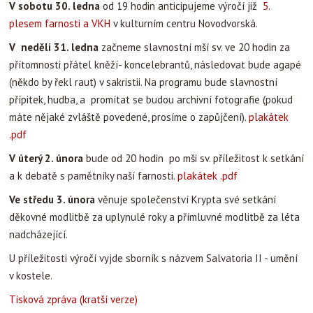
V sobotu 30. ledna
od 19 hodin anticipujeme výročí již
5.
plesem farnosti a VKH
v kulturním centru Novodvorská.
V neděli 31. ledna
začneme slavnostní mší sv. ve 20 hodin za
přítomnosti přátel kněží- koncelebrantů, následovat bude agapé
(někdo by řekl raut) v sakristii. Na programu bude slavnostní
přípitek, hudba, a promítat se budou archivní fotografie (pokud
máte nějaké zvláště povedené, prosíme o zapůjčení).
plakátek
.pdf
V úterý 2. února
bude od 20 hodin po mši sv. příležitost k setkání
a k debatě s pamětníky naší farnosti.
plakátek .pdf
Ve středu 3. února
věnuje společenství Krypta své setkání
děkovné modlitbě za uplynulé roky a přímluvné modlitbě za léta
nadcházející.
U příležitosti výročí vyjde sborník s názvem Salvatoria II - umění
v kostele.
Tisková zpráva (kratší verze)