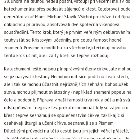
28. února, na druhou neděli postní, vstoupí při večerní mši sv. do
katechumenátu přes padesát zájemců o křest. Celebrovat bude
generální vikář Mons. Michael Slavík. Všichni procházejí od října
důkladnou přípravou, absolvovali dvě společná víkendová
soustředění. Tento krok, který je prvním veřejným deklarováním
touhy stát se Kristovými učedníky, pro celou farnost hodně
znamená. Prosíme o modlitbu za všechny ty, kteří mají odvahu
tento krok učinit, ale i za ty, kteří se teprve rozhodují.
Katechumeni ještě nejsou plnoprávnými členy církve, ale mohou
se již nazývat křesťany. Nemohou mít sice podíl na svátostech,
ale i tak se mohou účastnit nejrůznějších žehnání, bohoslužeb
slova, mohou přijmout svátostiny - například znamení popele na
čelo a podobně. Příprava v naší farnosti trvá rok a půl a má svá
odstupňování - nejprve tzv. prekatechumenát, kdy se zájemci o
křest teprve seznamují se společenstvím církve, takříkajíc si
osahávají liturgii a učení církve, seznamují se s Písmem.
Důležitými průvodci na této cestě jsou jim jejich věřící přátelé,
ale důležitou roli sehrává i atmosféra farního společenství, do