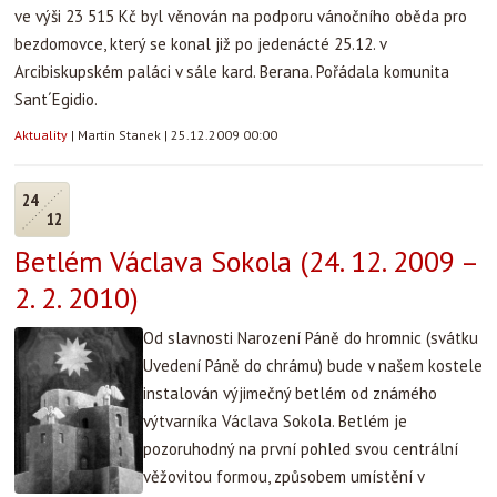
ve výši 23 515 Kč byl věnován na podporu vánočního oběda pro
bezdomovce, který se konal již po jedenácté 25.12. v
Arcibiskupském paláci v sále kard. Berana. Pořádala komunita
Sant´Egidio.
Aktuality
|
Martin Stanek
|
25.12.2009 00:00
24
12
Betlém Václava Sokola (24. 12. 2009 –
2. 2. 2010)
Od slavnosti Narození Páně do hromnic (svátku
Uvedení Páně do chrámu) bude v našem kostele
instalován výjimečný betlém od známého
výtvarníka Václava Sokola. Betlém je
pozoruhodný na první pohled svou centrální
věžovitou formou, způsobem umístění v