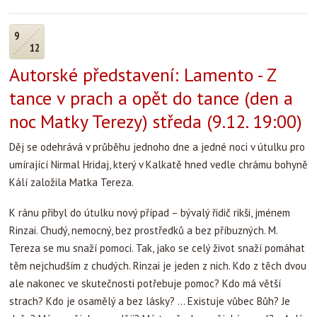
9
12
Autorské představení: Lamento - Z
tance v prach a opět do tance (den a
noc Matky Terezy) středa (9.12. 19:00)
Děj se odehrává v průběhu jednoho dne a jedné noci v útulku pro
umírající Nirmal Hridaj, který v Kalkatě hned vedle chrámu bohyně
Kálí založila Matka Tereza.
K ránu přibyl do útulku nový případ – bývalý řidič rikši, jménem
Rinzai. Chudý, nemocný, bez prostředků a bez příbuzných. M.
Tereza se mu snaží pomoci. Tak, jako se celý život snaží pomáhat
těm nejchudším z chudých. Rinzai je jeden z nich. Kdo z těch dvou
ale nakonec ve skutečnosti potřebuje pomoc? Kdo má větší
strach? Kdo je osamělý a bez lásky? … Existuje vůbec Bůh? Je