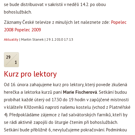
se bude distribuovat v sakristii v neděli 14.2. po obou
bohoslužbách.
Záznamy České televize z minulých let naleznete zde:
Popelec
2008
Popelec 2009
Aktuality
|
Martin Stanek
|
29.1.2010 17:13
29
1
Kurz pro lektory
Od 16. února zahajujeme kurz pro lektory, který povede zkušená
herečka a lektorka kurzů paní
Marie Fischerová
. Setkání budou
probíhat každé úterý od 17.30 do 19 hodin v zapůjčené místnosti
v klášteře Křižovníků naproti našemu kostelu (vchod z Platnéřské
4). Předpokládáme zájemce z řad salvátorských farníků, kteří by
se rádi aktivně zapojili do liturgie čtením při bohoslužbách.
Setkání bude přibližně 6, nevylučujeme pokračování. Podmínkou