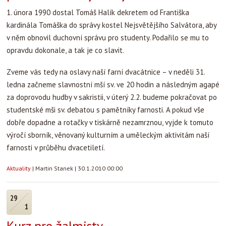
1. února 1990 dostal Tomáš Halík dekretem od Františka
kardinála Tomáška do správy kostel Nejsvětějšího Salvátora, aby
v něm obnovil duchovní správu pro studenty. Podařilo se mu to
opravdu dokonale, a tak je co slavit.
Zveme vás tedy na oslavy naší farní dvacátnice – v neděli 31.
ledna začneme slavnostní mší sv. ve 20 hodin a následným agapé
za doprovodu hudby v sakristii, v úterý 2.2. budeme pokračovat po
studentské mši sv. debatou s pamětníky farnosti. A pokud vše
dobře dopadne a rotačky v tiskárně nezamrznou, vyjde k tomuto
výročí sborník, věnovaný kulturním a uměleckým aktivitám naší
farnosti v průběhu dvacetiletí.
Aktuality
|
Martin Stanek
|
30.1.2010 00:00
29
1
Kurz pro žalmisty