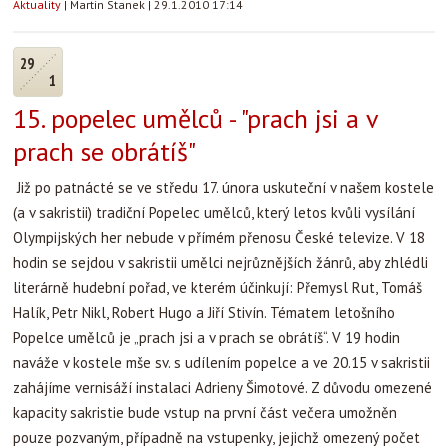
Aktuality
|
Martin Stanek
|
29.1.2010 17:14
29
1
15. popelec umělců - "prach jsi a v
prach se obrátíš"
Již po patnácté se ve středu 17. února uskuteční v našem kostele
(a v sakristii) tradiční Popelec umělců, který letos kvůli vysílání
Olympijských her nebude v přímém přenosu České televize. V 18
hodin se sejdou v sakristii umělci nejrůznějších žánrů, aby zhlédli
literárně hudební pořad, ve kterém účinkují: Přemysl Rut, Tomáš
Halík, Petr Nikl, Robert Hugo a Jiří Stivín. Tématem letošního
Popelce umělců je „prach jsi a v prach se obrátíš“. V 19 hodin
naváže v kostele mše sv. s udílením popelce a ve 20.15 v sakristii
zahájíme vernisáží instalaci Adrieny Šimotové. Z důvodu omezené
kapacity sakristie bude vstup na první část večera umožněn
pouze pozvaným, případně na vstupenky, jejichž omezený počet