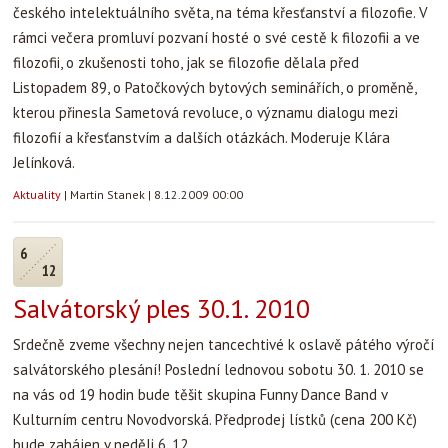
českého intelektuálního světa, na téma křesťanství a filozofie. V
rámci večera promluví pozvaní hosté o své cestě k filozofii a ve
filozofii, o zkušenosti toho, jak se filozofie dělala před
Listopadem 89, o Patočkových bytových seminářích, o proměně,
kterou přinesla Sametová revoluce, o významu dialogu mezi
filozofií a křesťanstvím a dalších otázkách. Moderuje Klára
Jelínková.
Aktuality
|
Martin Stanek
|
8.12.2009 00:00
6
12
Salvátorský ples 30.1. 2010
Srdečně zveme všechny nejen tancechtivé k oslavě pátého výročí
salvátorského plesání! Poslední lednovou sobotu 30. 1. 2010 se
na vás od 19 hodin bude těšit skupina Funny Dance Band v
Kulturním centru Novodvorská. Předprodej lístků (cena 200 Kč)
bude zahájen v neděli 6. 12.