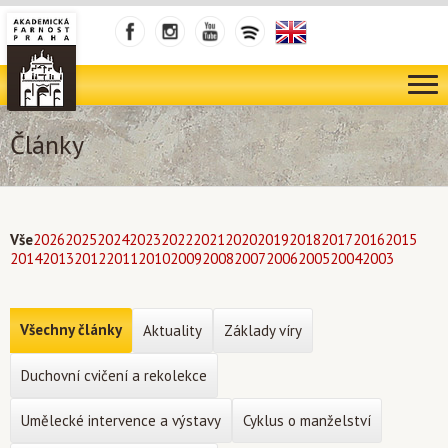
Články
Vše
2026
2025
2024
2023
2022
2021
2020
2019
2018
2017
2016
2015
2014
2013
2012
2011
2010
2009
2008
2007
2006
2005
2004
2003
Všechny články
Aktuality
Základy víry
Duchovní cvičení a rekolekce
Umělecké intervence a výstavy
Cyklus o manželství