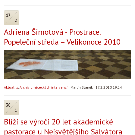
17
2
Adriena Šimotová - Prostrace.
Popeleční středa – Velikonoce 2010
Aktuality
,
Archiv uměleckých intervencí
|
Martin Staněk
|
17.2.2010 19:24
30
1
Blíží se výročí 20 let akademické
pastorace u Nejsvětějšího Salvátora