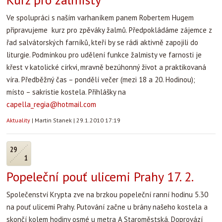
Ve spolupráci s naším varhaníkem panem Robertem Hugem
připravujeme kurz pro zpěváky žalmů. Předpokládáme zájemce z
řad salvátorských farníků, kteří by se rádi aktivně zapojili do
liturgie. Podmínkou pro udělení funkce žalmisty ve farnosti je
křest v katolické církvi, mravně bezúhonný život a praktikovaná
víra. Předběžný čas – pondělí večer (mezi 18 a 20. Hodinou);
místo – sakristie kostela. Přihlášky na
capella_regia@hotmail.com
Aktuality
|
Martin Stanek
|
29.1.2010 17:19
29
1
Popeleční pouť ulicemi Prahy 17. 2.
Společenství Krypta zve na brzkou popeleční ranní hodinu 5.30
na pouť ulicemi Prahy. Putování začne u brány našeho kostela a
skončí kolem hodiny osmé u metra A Staroměstská. Doprovází