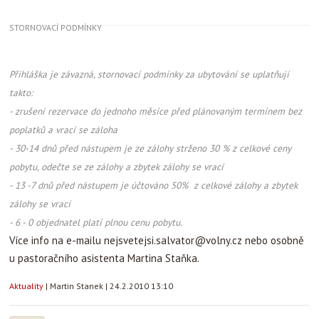
STORNOVACÍ PODMÍNKY
Přihláška je závazná, stornovací podmínky za ubytování se uplatňují
takto:
- zrušení rezervace do jednoho měsíce před plánovaným termínem bez
poplatků a vrací se záloha
- 30-14 dnů před nástupem je ze zálohy strženo 30 % z celkové ceny
pobytu, odečte se ze zálohy a zbytek zálohy se vrací
- 13 -7 dnů před nástupem je účtováno 50% z celkové zálohy a zbytek
zálohy se vrací
- 6 - 0 objednatel platí plnou cenu pobytu.
Více info na e-mailu
nejsvetejsi.salvator@volny.cz
nebo osobně
u pastoračního asistenta Martina Staňka.
Aktuality
|
Martin Stanek
|
24.2.2010 13:10