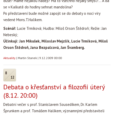
duše? Máme nějakou naději? Má to všechno nějaký smysl?… A dá
se v Kalkatě do hodiny sehnat mandolína?
Po představení bude možné zapojit se do debaty o noci víry
vedené Mons.T.Halíkem.
Scénář:
Lucie Trmíková; Hudba: Miloš Orson Štědroň; Režie: Jan
Nebeský;
Účinkují: Jan Mikušek, Miloslav Mejzlík, Lucie Trmíková, Miloš
Orson Štědroň, Jana Bezpalcová, Jan Švamberg.
Aktuality
|
Martin Stanek
|
9.12.2009 00:00
8
12
Debata o křesťanství a filozofii úterý
(8.12. 20:00)
Debatní večer s prof. Stanislavem Sousedíkem, Dr. Karlem
Šprunkem a prof. Tomášem Halíkem, významnými představiteli