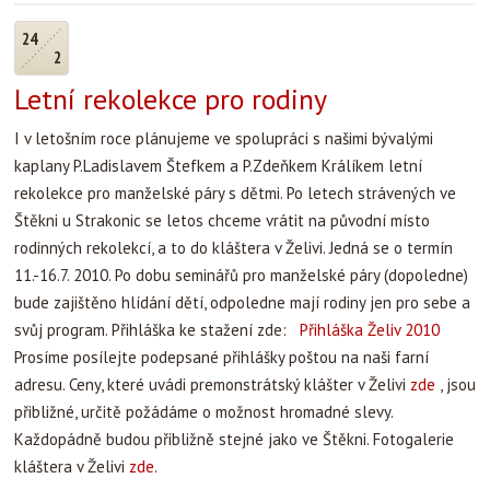
24
2
Letní rekolekce pro rodiny
I v letošním roce plánujeme ve spolupráci s našimi bývalými
kaplany P.Ladislavem Štefkem a P.Zdeňkem Králíkem letní
rekolekce pro manželské páry s dětmi. Po letech strávených ve
Štěkni u Strakonic se letos chceme vrátit na původní místo
rodinných rekolekcí, a to do kláštera v Želivi. Jedná se o termín
11.-16.7. 2010. Po dobu seminářů pro manželské páry (dopoledne)
bude zajištěno hlídání dětí, odpoledne mají rodiny jen pro sebe a
svůj program. Přihláška ke stažení zde:
Přihláška Želiv 2010
Prosíme posílejte podepsané přihlášky poštou na naši farní
adresu.
Ceny, které uvádi premonstrátský klášter v Želivi
zde
, jsou
přibližné, určitě požádáme o možnost hromadné slevy.
Každopádně budou přibližně stejné jako ve Štěkni. Fotogalerie
kláštera v Želivi
zde
.