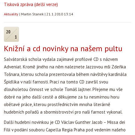
Tisková zpráva (delší verze)
Aktuality
|
Martin Stanek
|
21.1.2010 13:14
20
1
Knižní a cd novinky na našem pultu
Salvátorská schola vydala zajímavé profilové CD s názvem
Adveniat. Kromě jiného na něm naleznete Jazzovou mši Zdeňka
Tošnara, kterou schola prezentovala během návštěvy kardinála
Špidlíka v naší farnosti. Prací na tomto CD završil svou
dlouholetou činnost ve schole Tomáš Jajtner. Přejeme mu vše
dobré na jeho další cestě a děkujeme za tu nesmírnou horu
obětavé práce, kterou prostřednictvím mnoha literárně
hudebních pořadů a sbormistrovství pro naši farnost vykonal.
Další hudební novinkou je CD Václav Gunther Jacob – Missa dei
Filii v podání souboru Capella Regia Praha pod vedením našeho