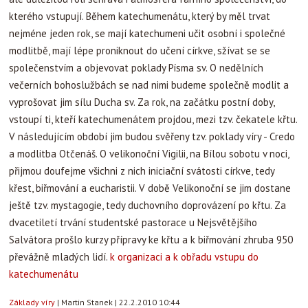
kterého vstupují. Během katechumenátu, který by měl trvat
nejméne jeden rok, se mají katechumeni učit osobní i společné
modlitbě, mají lépe proniknout do učení církve, sžívat se se
společenstvím a objevovat poklady Písma sv. O nedělních
večerních bohoslužbách se nad nimi budeme společně modlit a
vyprošovat jim sílu Ducha sv. Za rok, na začátku postní doby,
vstoupí ti, kteří katechumenátem projdou, mezi tzv. čekatele křtu.
V následujícím období jim budou svěřeny tzv. poklady víry - Credo
a modlitba Otčenáš. O velikonoční Vigilii, na Bílou sobotu v noci,
přijmou doufejme všichni z nich iniciační svátosti církve, tedy
křest, biřmování a eucharistii. V době Velikonoční se jim dostane
ještě tzv. mystagogie, tedy duchovního doprovázení po křtu. Za
dvacetiletí trvání studentské pastorace u Nejsvětějšího
Salvátora prošlo kurzy přípravy ke křtu a k biřmování zhruba 950
převážně mladých lidí.
k organizaci a k obřadu vstupu do
katechumenátu
Základy víry
|
Martin Stanek
|
22.2.2010 10:44