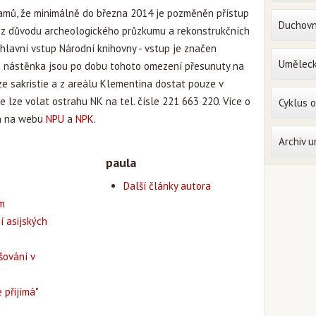
amů, že minimálně do března 2014 je pozměněn přístup
Duchovn
 z důvodu archeologického průzkumu a rekonstrukčních
 hlavní vstup Národní knihovny - vstup je značen
Uměleck
 i nástěnka jsou po dobu tohoto omezení přesunuty na
 ze sakristie a z areálu Klementina dostat pouze v
 lze volat ostrahu NK na tel. čísle 221 663 220. Více o
Cyklus 
a na webu
NPU
a
NPK
.
Archiv 
paula
Další články autora
em
í asijských
šování v
 přijímá"