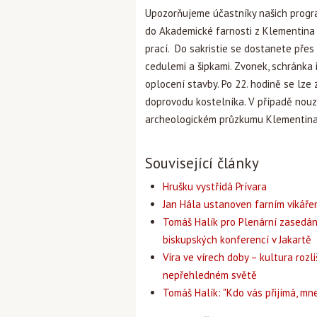
Upozorňujeme účastníky našich progr
do Akademické farnosti z Klementina
prací. Do sakristie se dostanete přes
cedulemi a šipkami. Zvonek, schránka
oplocení stavby. Po 22. hodině se lze
doprovodu kostelníka. V případě nouze
archeologickém průzkumu Klementin
Související články
Hrušku vystřídá Prívara
Jan Hála ustanoven farním vikář
Tomáš Halík pro Plenární zasedán
biskupských konferencí v Jakartě
Víra ve vírech doby – kultura rozli
nepřehledném světě
Tomáš Halík: "Kdo vás přijímá, mne