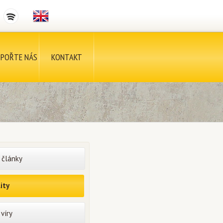
POŘTE NÁS
KONTAKT
 články
ity
víry