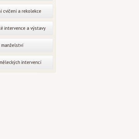
í cvičení a rekolekce
é intervence a výstavy
o manželství
uměleckých intervencí