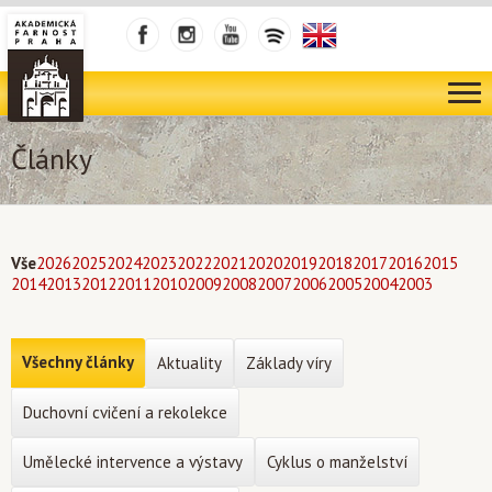
Články
Vše
2026
2025
2024
2023
2022
2021
2020
2019
2018
2017
2016
2015
2014
2013
2012
2011
2010
2009
2008
2007
2006
2005
2004
2003
Všechny články
Aktuality
Základy víry
Duchovní cvičení a rekolekce
Umělecké intervence a výstavy
Cyklus o manželství