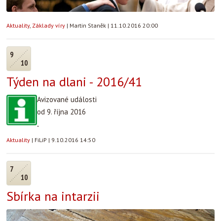
Aktuality
,
Základy víry
|
Martin Staněk
|
11.10.2016 20:00
9
10
Týden na dlani - 2016/41
Avizované události
od 9. října 2016
.
Aktuality
|
FiLiP
|
9.10.2016 14:50
7
10
Sbírka na intarzii