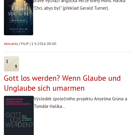
právě vychází anglická verze knihy Mons. Halíka
"Chci, abys byl" (překlad Gerald Turner).
Aktuality
|
FiLiP
|
1.9.2016 00:00
1
9
Gott los werden? Wenn Glaube und
Unglaube sich umarmen
Výsledek společného projektu Anselma Grüna a
Tomáše Halíka...