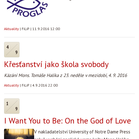
Aktuality
|
FiLiP
|
11.9.2016 12:00
4
9
Křesťanství jako škola svobody
Kázání Mons. Tomáše Halíka z 23. neděle v mezidobí, 4. 9. 2016
Aktuality
|
FiLiP
|
4.9.2016 22:00
1
9
I Want You to Be: On the God of Love
V nakladatelství University of Notre Dame Press