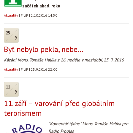
začátek akad. roku
Aktuality
|
FiLiP
|
2.10.2016 14:50
25
9
Byť nebylo pekla, nebe...
Kázání Mons. Tomáše Halíka z 26. neděle v mezidobí, 25. 9. 2016
Aktuality
|
FiLiP
|
25.9.2016 22:00
11
9
11. září – varování před globálním
terorismem
"Komentář týdne" Mons. Tomáše Halíka pro
Radio Proglas