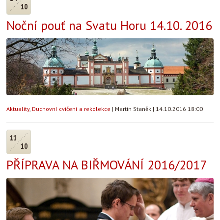
10
Noční pouť na Svatu Horu 14.10. 2016
Aktuality
,
Duchovní cvičení a rekolekce
|
Martin Staněk
|
14.10.2016 18:00
11
10
PŘÍPRAVA NA BIŘMOVÁNÍ 2016/2017