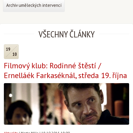
Archiv uměleckých intervencí
VŠECHNY ČLÁNKY
19
10
Filmový klub: Rodinné štěstí /
Ernelláék Farkaséknál, středa 19. října
Aktuality
|
Marta Mills
|
19.10.2016 19:00