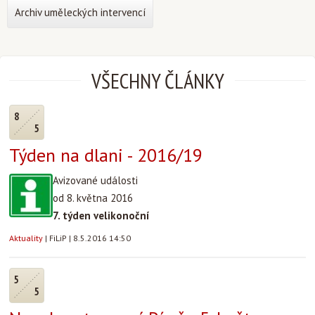
Archiv uměleckých intervencí
VŠECHNY ČLÁNKY
8
5
Týden na dlani - 2016/19
Avizované události
od 8. května 2016
7. týden velikonoční
Aktuality
|
FiLiP
|
8.5.2016 14:50
5
5