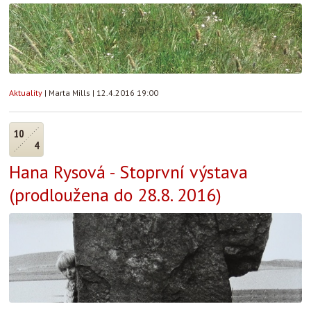
Aktuality
|
Marta Mills
|
12.4.2016 19:00
10
4
Hana Rysová - Stoprvní výstava
(prodloužena do 28.8. 2016)