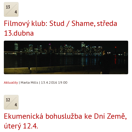
13
4
Filmový klub: Stud / Shame, středa
13.dubna
Aktuality
|
Marta Mills
|
13.4.2016 19:00
12
4
Ekumenická bohuslužba ke Dni Země,
úterý 12.4.