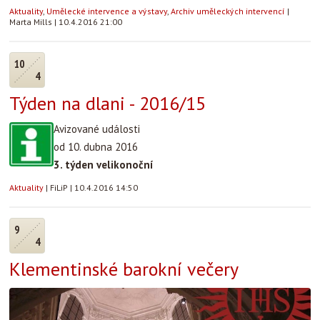
Aktuality
,
Umělecké intervence a výstavy
,
Archiv uměleckých intervencí
|
Marta Mills
|
10.4.2016 21:00
10
4
Týden na dlani - 2016/15
Avizované události
od 10. dubna 2016
3. týden velikonoční
Aktuality
|
FiLiP
|
10.4.2016 14:50
9
4
Klementinské barokní večery