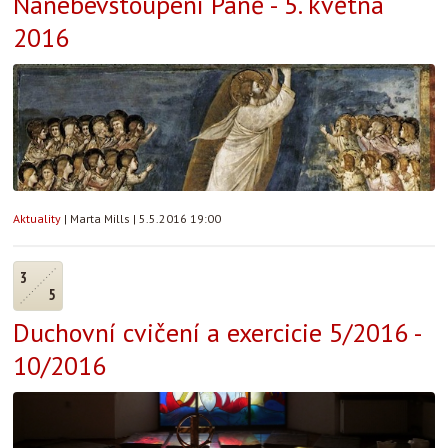
Nanebevstoupení Páně - 5. května
2016
Aktuality
|
Marta Mills
|
5.5.2016 19:00
3
5
Duchovní cvičení a exercicie 5/2016 -
10/2016