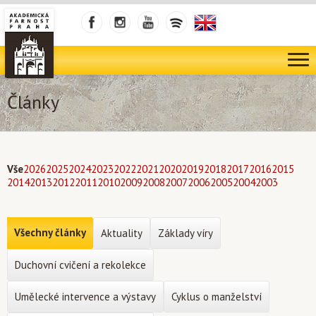
Články
Vše
2026
2025
2024
2023
2022
2021
2020
2019
2018
2017
2016
2015
2014
2013
2012
2011
2010
2009
2008
2007
2006
2005
2004
2003
Všechny články
Aktuality
Základy víry
Duchovní cvičení a rekolekce
Umělecké intervence a výstavy
Cyklus o manželství