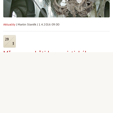
Aktuality
|
Martin Staněk
|
1.4.2016 09:00
29
3
Mše sv. za oběti komunistického
režimu v Číně
Aktuality
|
Martin Staněk
|
29.3.2016 19:00