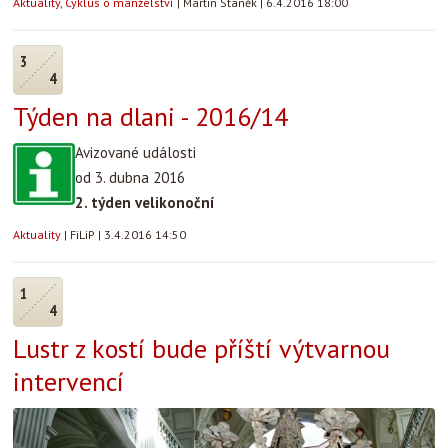
Aktuality
,
Cyklus o manželství
|
Martin Staněk
|
6.4.2016 18:00
3
4
Týden na dlani - 2016/14
Avizované události
od 3. dubna 2016
2. týden velikonoční
Aktuality
|
FiLiP
|
3.4.2016 14:50
1
4
Lustr z kostí bude příští výtvarnou
intervencí