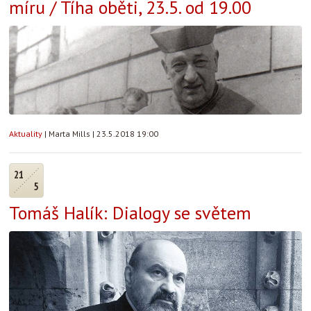
míru / Tíha oběti, 23.5. od 19.00
Aktuality
|
Marta Mills
|
23.5.2018 19:00
21
5
Tomáš Halík: Dialogy se světem