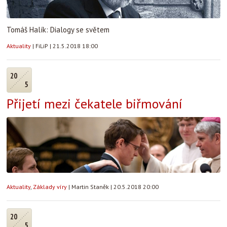
Tomáš Halík: Dialogy se světem
Aktuality
|
FiLiP
|
21.5.2018 18:00
20
5
Přijetí mezi čekatele biřmování
Aktuality
,
Základy víry
|
Martin Staněk
|
20.5.2018 20:00
20
5