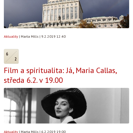
Aktuality
|
Marta Mills
|
9.2.2019 12:40
6
2
Film a spiritualita: Já, Maria Callas,
středa 6.2. v 19.00
Aktuality
|
Marta Mills
|
6.2.2019 19:00