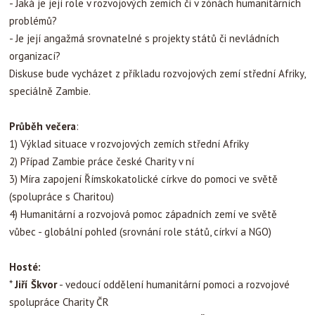
- Jaká je její role v rozvojových zemích či v zónách humanitárních
problémů?
- Je její angažmá srovnatelné s projekty států či nevládních
organizací?
Diskuse bude vycházet z příkladu rozvojových zemí střední Afriky,
speciálně Zambie.
Průběh večera
:
1) Výklad situace v rozvojových zemích střední Afriky
2) Případ Zambie práce české Charity v ní
3) Míra zapojení Římskokatolické církve do pomoci ve světě
(spolupráce s Charitou)
4) Humanitární a rozvojová pomoc západních zemí ve světě
vůbec - globální pohled (srovnání role států, církví a NGO)
Hosté:
*
Jiří Škvor
- vedoucí oddělení humanitární pomoci a rozvojové
spolupráce Charity ČR