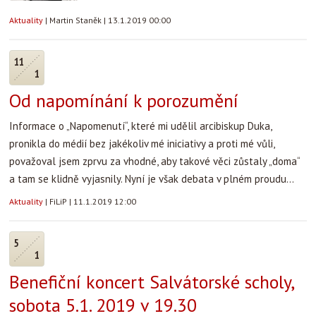
Aktuality
|
Martin Staněk
|
13.1.2019 00:00
11
1
Od napomínání k porozumění
Informace o „Napomenutí“, které mi udělil arcibiskup Duka,
pronikla do médií bez jakékoliv mé iniciativy a proti mé vůli,
považoval jsem zprvu za vhodné, aby takové věci zůstaly „doma“
a tam se klidně vyjasnily. Nyní je však debata v plném proudu...
Aktuality
|
FiLiP
|
11.1.2019 12:00
5
1
Benefiční koncert Salvátorské scholy,
sobota 5.1. 2019 v 19.30