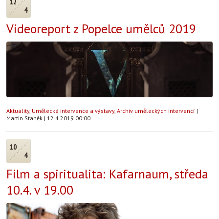
12
4
Videoreport z Popelce umělců 2019
Aktuality
,
Umělecké intervence a výstavy
,
Archiv uměleckých intervencí
|
Martin Staněk
|
12.4.2019 00:00
10
4
Film a spiritualita: Kafarnaum, středa
10.4. v 19.00