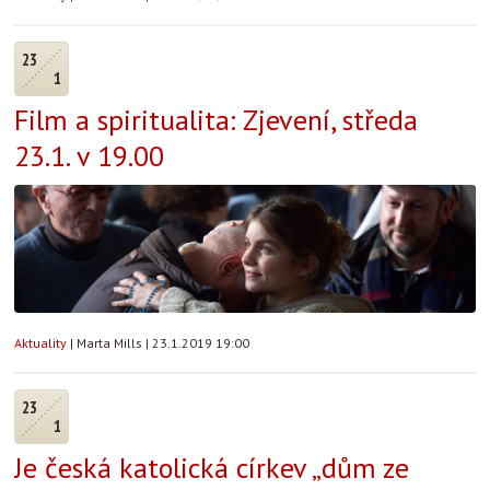
23
1
Film a spiritualita: Zjevení, středa
23.1. v 19.00
Aktuality
|
Marta Mills
|
23.1.2019 19:00
23
1
Je česká katolická církev „dům ze