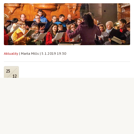
Aktuality
|
Marta Mills
|
5.1.2019 19:30
25
12
Poselství Svaté noci
Homilie Mons. Halíka o půlnoční slavnosti Narození Páně
Aktuality
|
FiLiP
|
25.12.2018 00:20
14
12