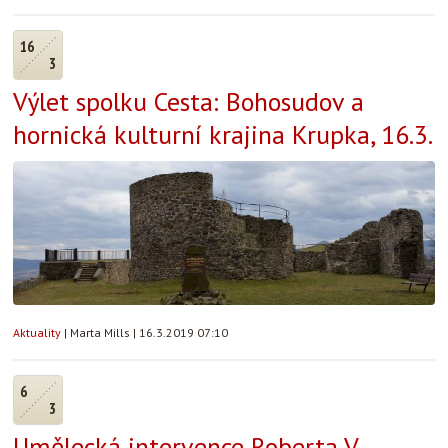
16
3
Výlet spolku Cesta: Bohosudov a
hornická kulturní krajina Krupka, 16.3.
Aktuality
|
Marta Mills
|
16.3.2019 07:10
6
3
Umělecká intervence Roberta V.