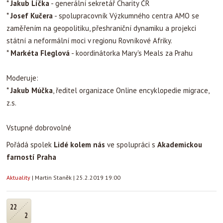
*
Jakub Líčka
- generální sekretář Charity ČR
*
Josef Kučera
- spolupracovník Výzkumného centra AMO se
zaměřením na geopolitiku, přeshraniční dynamiku a projekci
státní a neformální moci v regionu Rovníkové Afriky.
*
Markéta Fleglová
- koordinátorka Mary's Meals za Prahu
Moderuje:
*
Jakub Múčka
, ředitel organizace Online encyklopedie migrace,
z.s.
Vstupné dobrovolné
Pořádá spolek
Lidé kolem nás
ve spolupráci s
Akademickou
farností Praha
Aktuality
|
Martin Staněk
|
25.2.2019 19:00
22
2