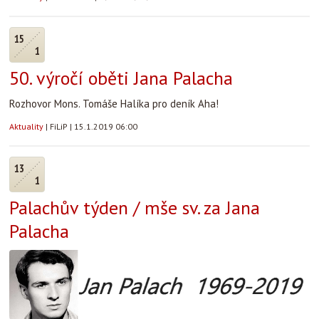
15
1
50. výročí oběti Jana Palacha
Rozhovor Mons. Tomáše Halíka pro deník Aha!
Aktuality
|
FiLiP
|
15.1.2019 06:00
13
1
Palachův týden / mše sv. za Jana
Palacha