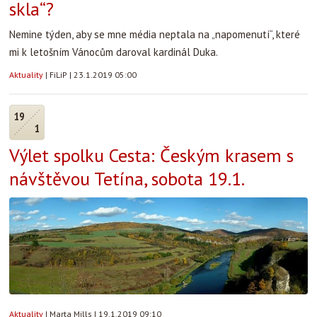
skla“?
Nemine týden, aby se mne média neptala na „napomenutí“, které
mi k letošním Vánocům daroval kardinál Duka.
Aktuality
|
FiLiP
|
23.1.2019 05:00
19
1
Výlet spolku Cesta: Českým krasem s
návštěvou Tetína, sobota 19.1.
Aktuality
|
Marta Mills
|
19.1.2019 09:10