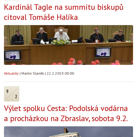
Kardinál Tagle na summitu biskupů
citoval Tomáše Halíka
Aktuality
|
Martin Staněk
|
22.2.2019 00:00
9
2
Výlet spolku Cesta: Podolská vodárna
a procházkou na Zbraslav, sobota 9.2.