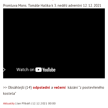
Promluva Mons. Tomáše Halíka k 3. neděli adventní 12. 12. 2021
>> Obsáhlejší (14')
odpolední
a
večerní
kázání "z pootevřeného
kostela"
Aktuality
|
Jan Přibáň
|
12.12.2021 00:00