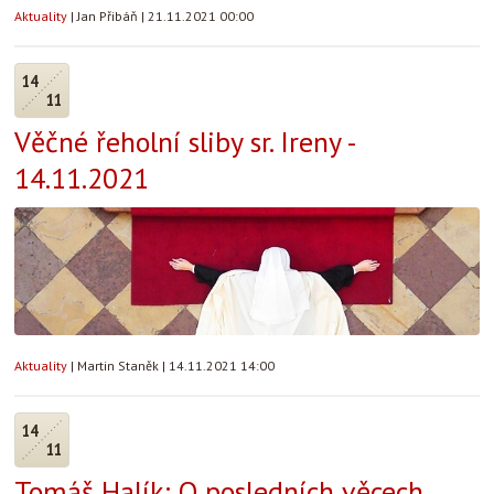
Aktuality
|
Jan Přibáň
|
21.11.2021 00:00
14
11
Věčné řeholní sliby sr. Ireny -
14.11.2021
Aktuality
|
Martin Staněk
|
14.11.2021 14:00
14
11
Tomáš Halík: O posledních věcech