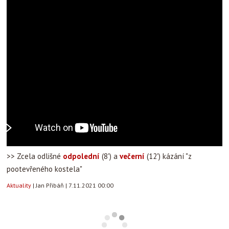
>> Zcela odlišné
odpolední
(8') a
večerní
(12') kázání "z
pootevřeného kostela"
Aktuality
|
Jan Přibáň
|
7.11.2021 00:00