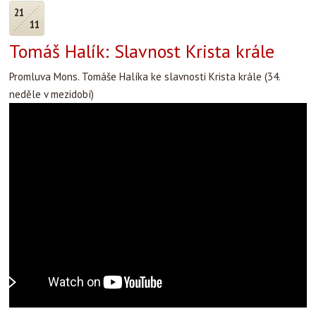
21
11
Tomáš Halík: Slavnost Krista krále
Promluva Mons. Tomáše Halíka ke slavnosti Krista krále (34.
neděle v mezidobí)