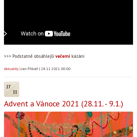
>>> Podstatně obsáhlejší
večerní
kázání
Aktuality
|
Jan Přibáň
|
28.11.2021 00:00
27
11
Advent a Vánoce 2021 (28.11. - 9.1.)