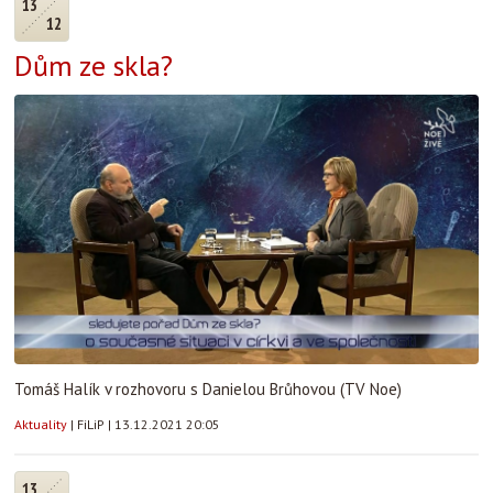
13
12
Dům ze skla?
Tomáš Halík v rozhovoru s Danielou Brůhovou (TV Noe)
Aktuality
|
FiLiP
|
13.12.2021 20:05
13