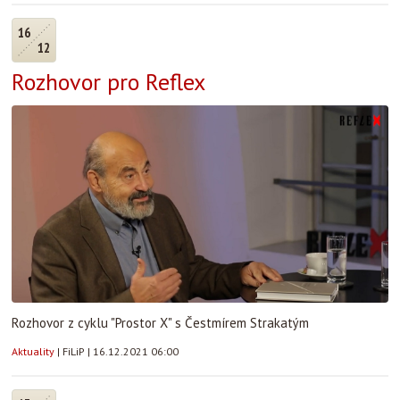
16
12
Rozhovor pro Reflex
Rozhovor z cyklu "Prostor X" s Čestmírem Strakatým
Aktuality
|
FiLiP
|
16.12.2021 06:00