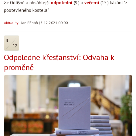
>> Odlišné a obsáhlejší
odpolední
(9') a
večerní
(15') kázání "z
pootevřeného kostela"
Aktuality
|
Jan Přibáň
|
5.12.2021 00:00
3
12
Odpoledne křesťanství: Odvaha k
proměně