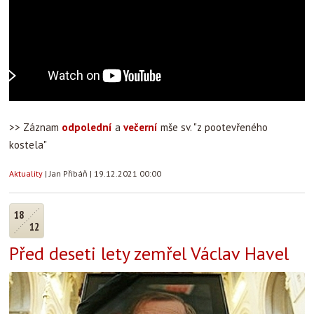
>> Záznam
odpolední
a
večerní
mše sv. "z pootevřeného
kostela"
Aktuality
|
Jan Přibáň
|
19.12.2021 00:00
18
12
Před deseti lety zemřel Václav Havel