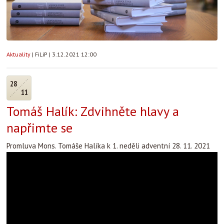
Aktuality
|
FiLiP
|
3.12.2021 12:00
28
11
Tomáš Halík: Zdvihněte hlavy a
napřimte se
Promluva Mons. Tomáše Halíka k 1. neděli adventní 28. 11. 2021