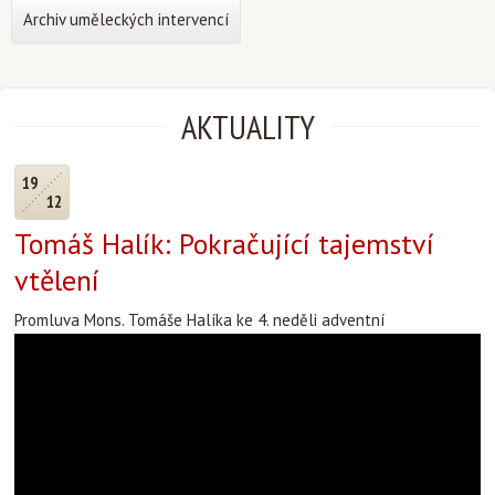
Archiv uměleckých intervencí
AKTUALITY
19
12
Tomáš Halík: Pokračující tajemství
vtělení
Promluva Mons. Tomáše Halíka ke 4. neděli adventní