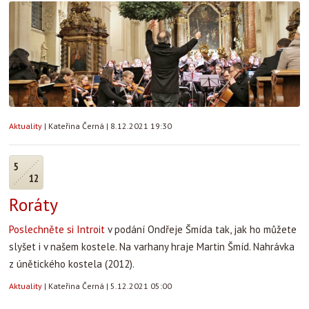
Aktuality
|
Kateřina Černá
|
8.12.2021 19:30
5
12
Roráty
Poslechněte si Introit
v podání Ondřeje Šmída tak, jak ho můžete
slyšet i v našem kostele. Na varhany hraje Martin Šmíd. Nahrávka
z únětického kostela (2012).
Aktuality
|
Kateřina Černá
|
5.12.2021 05:00