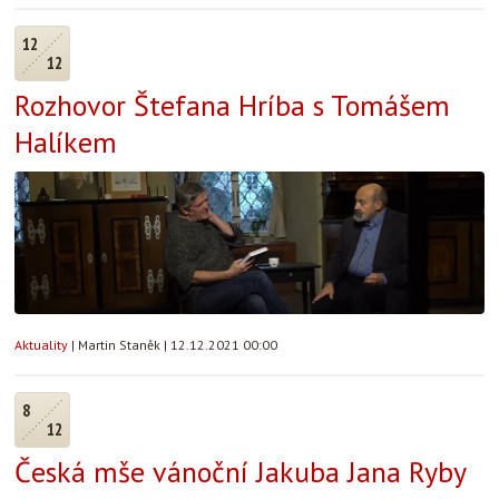
12
12
Rozhovor Štefana Hríba s Tomášem
Halíkem
Aktuality
|
Martin Staněk
|
12.12.2021 00:00
8
12
Česká mše vánoční Jakuba Jana Ryby