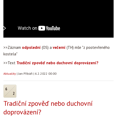
>>Záznam
odpolední
(OS) a
večerní
(TH) mše "z pootevřeného
kostela"
>>Text
Tradiční zpověď nebo duchovní doprovázení?
Aktuality
|
Jan Přibáň
|
6.2.2022 00:00
6
2
Tradiční zpověď nebo duchovní
doprovázení?