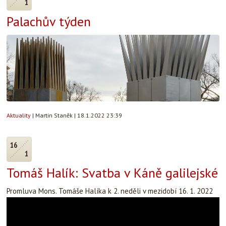
1
Palachův týden
Aktuality
|
Martin Staněk
|
18.1.2022 23:39
16
1
Tomáš Halík: Svatba v Káně galilejské
Promluva Mons. Tomáše Halíka k 2. neděli v mezidobí 16. 1. 2022