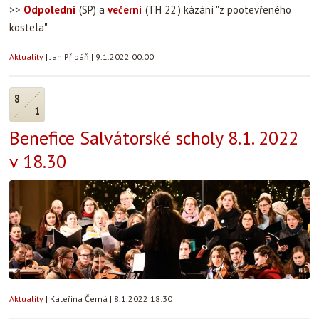
>>
Odpolední
(SP) a
večerní
(TH 22') kázání "z pootevřeného
kostela"
Aktuality
|
Jan Přibáň
|
9.1.2022 00:00
8
1
Benefice Salvátorské scholy 8.1. 2022
v 18.30
Aktuality
|
Kateřina Černá
|
8.1.2022 18:30