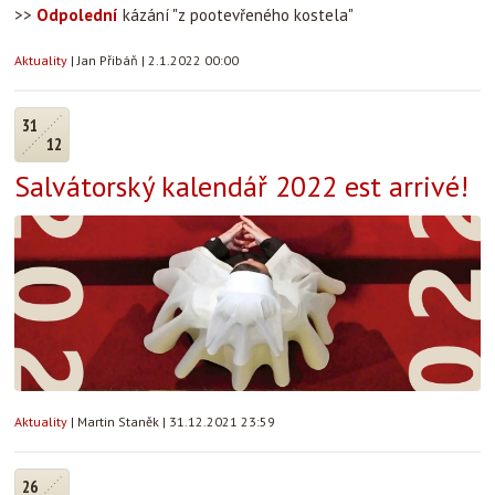
>>
Odpolední
kázání "z pootevřeného kostela"
Aktuality
|
Jan Přibáň
|
2.1.2022 00:00
31
12
Salvátorský kalendář 2022 est arrivé!
Aktuality
|
Martin Staněk
|
31.12.2021 23:59
26