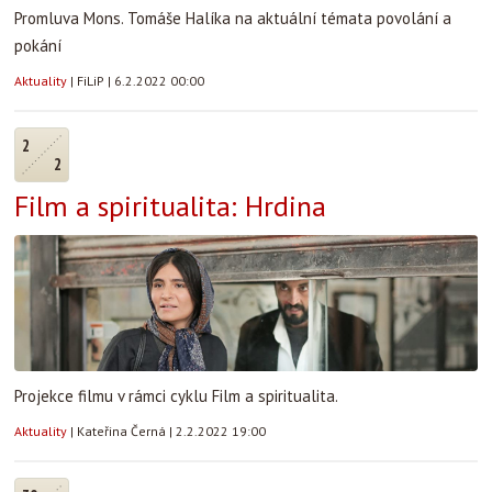
Promluva Mons. Tomáše Halíka na aktuální témata povolání a
pokání
Aktuality
|
FiLiP
|
6.2.2022 00:00
2
2
Film a spiritualita: Hrdina
Projekce filmu v rámci cyklu Film a spiritualita.
Aktuality
|
Kateřina Černá
|
2.2.2022 19:00