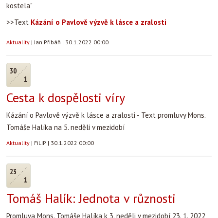
kostela"
>>Text
Kázání o Pavlově výzvě k lásce a zralosti
Aktuality
|
Jan Přibáň
|
30.1.2022 00:00
30
1
Cesta k dospělosti víry
Kázání o Pavlově výzvě k lásce a zralosti - Text promluvy Mons.
Tomáše Halíka na 5. neděli v mezidobí
Aktuality
|
FiLiP
|
30.1.2022 00:00
23
1
Tomáš Halík: Jednota v různosti
Promluva Mons. Tomáše Halíka k 3. neděli v mezidobí 23. 1. 2022