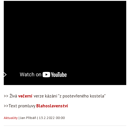
>> Živá
večerní
verze kázání "z pootevřeného kostela"
>>Text promluvy
Blahoslavenství
Aktuality
|
Jan Přibáň
|
13.2.2022 00:00