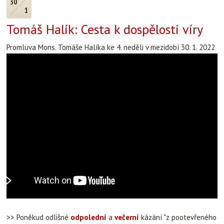
30
1
Tomáš Halík: Cesta k dospělosti víry
Promluva Mons. Tomáše Halíka ke 4. neděli v mezidobí 30. 1. 2022
>> Poněkud odlišné
odpolední
a
večerní
kázání "z pootevřeného