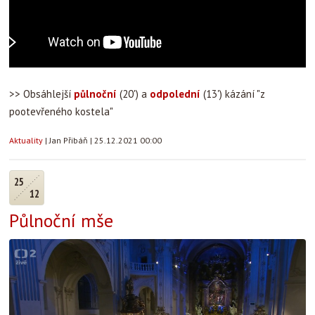
>> Obsáhlejší
půlnoční
(20') a
odpolední
(13') kázání "z
pootevřeného kostela"
Aktuality
|
Jan Přibáň
|
25.12.2021 00:00
25
12
Půlnoční mše