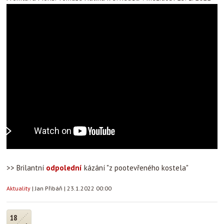
>> Brilantní
odpolední
kázání "z pootevřeného kostela"
Aktuality
|
Jan Přibáň
|
23.1.2022 00:00
18