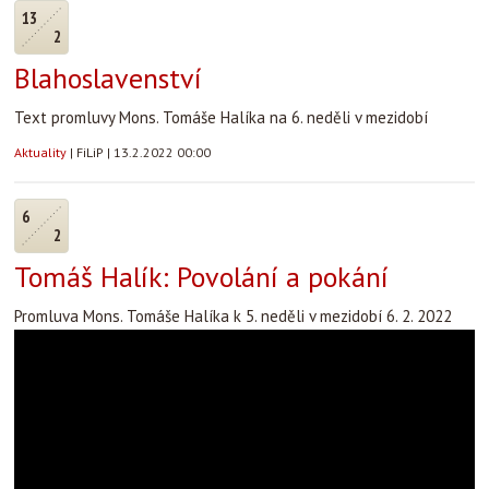
13
2
Blahoslavenství
Text promluvy Mons. Tomáše Halíka na 6. neděli v mezidobí
Aktuality
|
FiLiP
|
13.2.2022 00:00
6
2
Tomáš Halík: Povolání a pokání
Promluva Mons. Tomáše Halíka k 5. neděli v mezidobí 6. 2. 2022