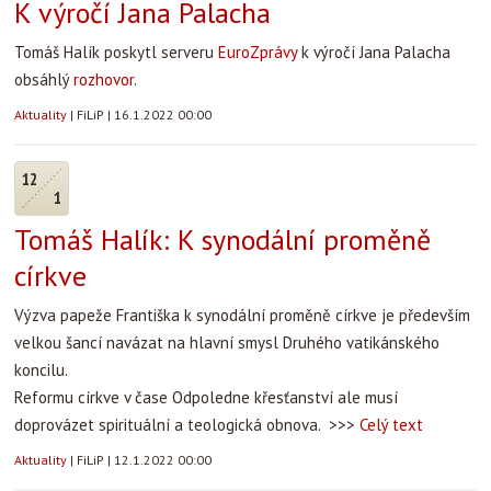
K výročí Jana Palacha
Tomáš Halík poskytl serveru
EuroZprávy
k výročí Jana Palacha
obsáhlý
rozhovor
.
Aktuality
|
FiLiP
|
16.1.2022 00:00
12
1
Tomáš Halík: K synodální proměně
církve
Výzva papeže Františka k synodální proměně církve je především
velkou šancí navázat na hlavní smysl Druhého vatikánského
koncilu.
Reformu církve v čase Odpoledne křesťanství ale musí
doprovázet spirituální a teologická obnova. >>>
Celý text
Aktuality
|
FiLiP
|
12.1.2022 00:00