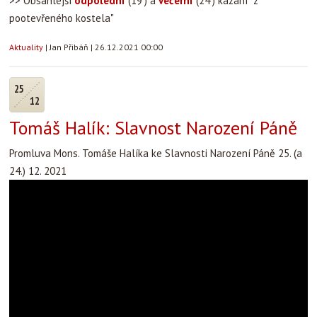
>> Obsáhlejší
odpolední
(19') a
večerní
(24') kázání "z
pootevřeného kostela"
Aktuality
|
Jan Přibáň
|
26.12.2021 00:00
25
12
Tomáš Halík: Slavnost Narození Páně
Promluva Mons. Tomáše Halíka ke Slavnosti Narození Páně 25. (a
24.) 12. 2021