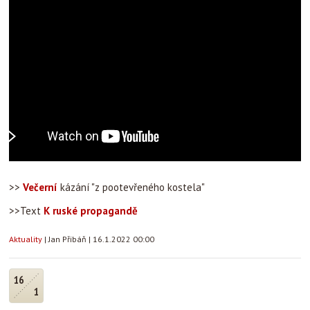
>>
Večerní
kázání "z pootevřeného kostela"
>>Text
K ruské propagandě
Aktuality
|
Jan Přibáň
|
16.1.2022 00:00
16
1