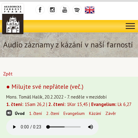
Audio záznamy z kázání v naší farnosti
Zpět
● Milujte své nepřátele (več.)
Mons. Tomáš Halík, 20.2.2022 - 7. neděle v mezidobí
1. čtení:
1Sam 26,2 |
2. čtení:
1Kor 15,45 |
Evangelium:
Lk 6,27
Úvod
1. čtení
2. čtení
Evangelium
Kázání
Závěr