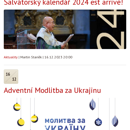
Salvátorský kalendář 2024 est arrivé!
Aktuality
|
Martin Staněk
|
16.12.2023 20:00
16
12
Adventní Modlitba za Ukrajinu