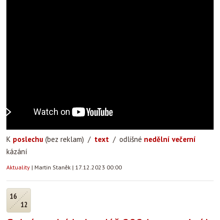
K
poslechu
(bez reklam) /
text
/ odlišné
nedělní večerní
kázání
Aktuality
|
Martin Staněk
|
17.12.2023 00:00
16
12