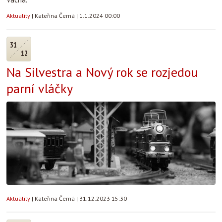
Aktuality
|
Kateřina Černá
|
1.1.2024 00:00
31
12
Na Silvestra a Nový rok se rozjedou
parní vláčky
Aktuality
|
Kateřina Černá
|
31.12.2023 15:30