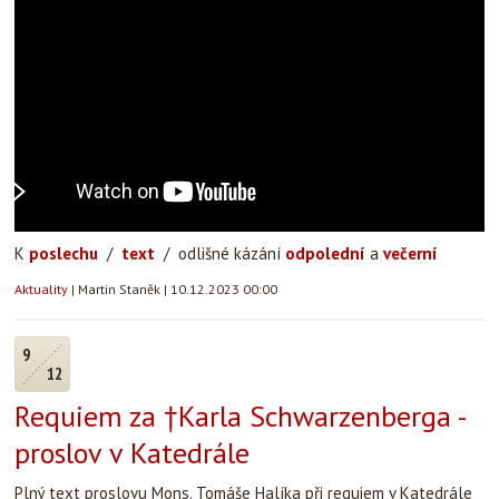
K
poslechu
/
text
/ odlišné kázání
odpolední
a
večerní
Aktuality
|
Martin Staněk
|
10.12.2023 00:00
9
12
Requiem za †Karla Schwarzenberga -
proslov v Katedrále
Plný text proslovu Mons. Tomáše Halíka při requiem v Katedrále