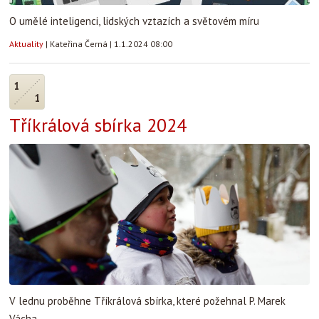
O umělé inteligenci, lidských vztazích a světovém míru
Aktuality
|
Kateřina Černá
|
1.1.2024 08:00
1
1
Tříkrálová sbírka 2024
V lednu proběhne Tříkrálová sbírka, které požehnal P. Marek
Vácha.