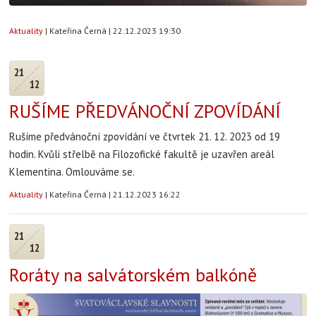
Aktuality
|
Kateřina Černá
|
22.12.2023 19:30
21
12
RUŠÍME PŘEDVÁNOČNÍ ZPOVÍDÁNÍ
Rušíme předvánoční zpovídání ve čtvrtek 21. 12. 2023 od 19
hodin. Kvůli střelbě na Filozofické fakultě je uzavřen areál
Klementina. Omlouváme se.
Aktuality
|
Kateřina Černá
|
21.12.2023 16:22
21
12
Roráty na salvátorském balkóně