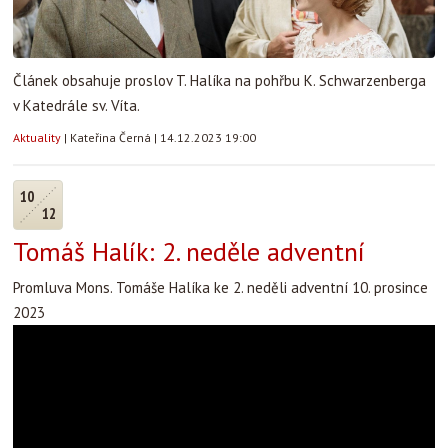
Článek obsahuje proslov T. Halíka na pohřbu K. Schwarzenberga
v Katedrále sv. Víta.
Aktuality
|
Kateřina Černá
|
14.12.2023 19:00
10
12
Tomáš Halík: 2. neděle adventní
Promluva Mons. Tomáše Halíka ke 2. neděli adventní 10. prosince
2023