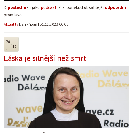
K
poslechu
- i jako
podcast
/ / poněkud obsáhlejší
odpolední
promluva
Aktuality
|
Jan Přibáň
|
31.12.2023 00:00
26
12
Láska je silnější než smrt