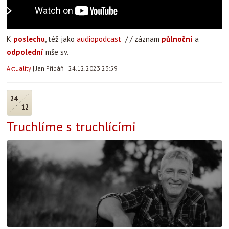
K
poslechu
, též jako
audiopodcast
/ / záznam
půlnoční
a
odpolední
mše sv.
Aktuality
|
Jan Přibáň
|
24.12.2023 23:59
24
12
Truchlíme s truchlícími