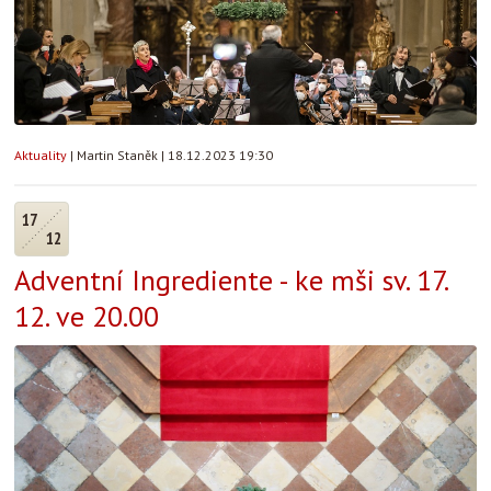
Aktuality
|
Martin Staněk
|
18.12.2023 19:30
17
12
Adventní Ingrediente - ke mši sv. 17.
12. ve 20.00