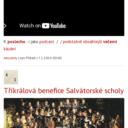
K
poslechu
- i jako
podcast
/ /
podstatně obsáhlejší
večerní
kázání
Aktuality
|
Jan Přibáň
|
7.1.2024 00:00
6
1
Tříkrálová benefice Salvátorské scholy