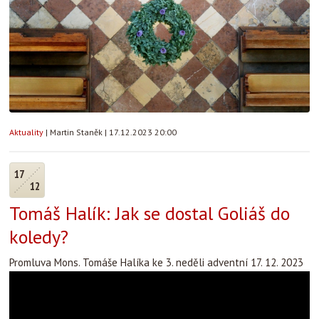
Aktuality
|
Martin Staněk
|
17.12.2023 20:00
17
12
Tomáš Halík: Jak se dostal Goliáš do
koledy?
Promluva Mons. Tomáše Halíka ke 3. neděli adventní 17. 12. 2023