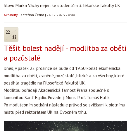
Slovo Marka Váchy nejen ke studentům 3. lékařské fakulty UK
Aktuality
|
Kateřina Černá
|
24.12.2023 20:00
22
12
Těšit bolest nadějí - modlitba za oběti
a pozůstalé
Dnes, v pátek 22. prosince se bude od 19.30 konat ekumenická
modlitba za oběti, zraněné, pozůstalé, blízké a za všechny, které
postihla tragédie na Filosofické fakultě UK.
Modlitbu pořádají Akademická farnost Praha společně s
komunitou Sant’ Egidio. Povede ji Mons. Prof. Tomáš Halík.
Po modlitebním setkání následuje průvod se svíčkami k pietnímu
místu před rektorátem UK na Ovocném trhu.