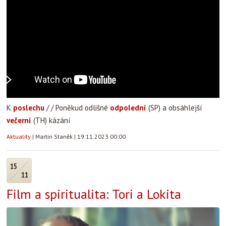
K
poslechu
/ / Poněkud odlišné
odpolední
(SP) a obsáhlejší
večerní
(TH) kázání
Aktuality
|
Martin Staněk
|
19.11.2023 00:00
15
11
Film a spiritualita: Tori a Lokita