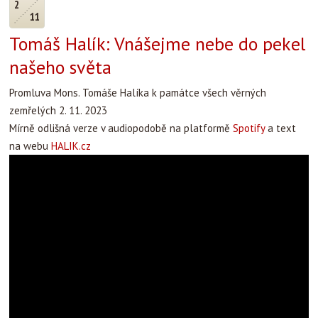
2
11
Tomáš Halík: Vnášejme nebe do pekel
našeho světa
Promluva Mons. Tomáše Halíka k památce všech věrných
zemřelých 2. 11. 2023
Mírně odlišná verze v audiopodobě na platformě
Spotify
a text
na webu
HALIK.cz