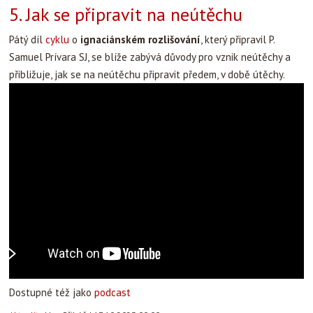
5. Jak se připravit na neútěchu
Pátý díl
cyklu
o
ignaciánském rozlišování
, který připravil P.
Samuel Prívara SJ, se blíže zabývá důvody pro vznik neútěchy a
přibližuje, jak se na neútěchu připravit předem, v době útěchy.
Dostupné též jako
podcast