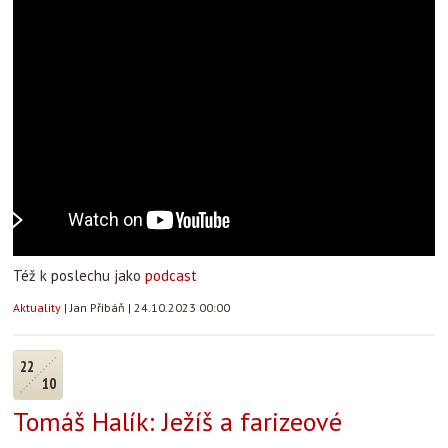
Též k poslechu jako
podcast
Aktuality
|
Jan Přibáň
|
24.10.2023 00:00
22
10
Tomáš Halík: Ježíš a farizeové