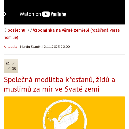
K
poslechu
/ /
Vzpomínka na věrné zemřelé
(rozšířená verze
homilie)
Aktuality
|
Martin Staněk
|
2.11.2023 20:00
31
10
Společná modlitba křesťanů, židů a
muslimů za mír ve Svaté zemi