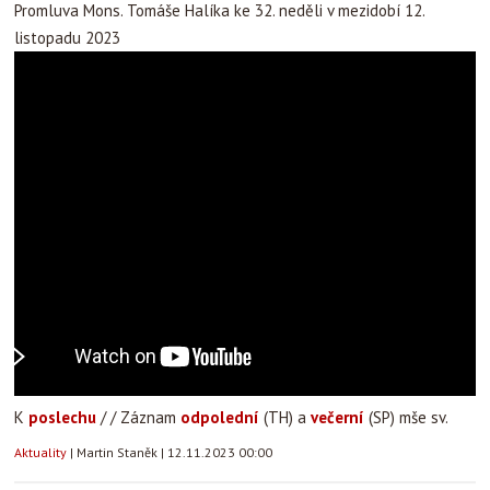
Promluva Mons. Tomáše Halíka ke 32. neděli v mezidobí 12.
listopadu 2023
K
poslechu
/ / Záznam
odpolední
(TH) a
večerní
(SP) mše sv.
Aktuality
|
Martin Staněk
|
12.11.2023 00:00