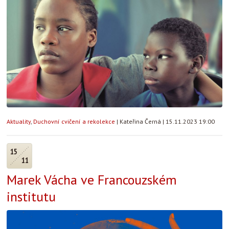
Aktuality
,
Duchovní cvičení a rekolekce
|
Kateřina Černá
|
15.11.2023 19:00
15
11
Marek Vácha ve Francouzském
institutu