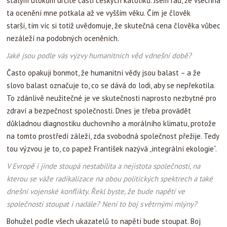
stálým útokům určité části českých katolíků. Jsem rád, že všechna
ta ocenění mne potkala až ve vyšším věku. Čím je člověk
starší, tím víc si totiž uvědomuje, že skutečná cena člověka vůbec
nezáleží na podobných oceněních.
Jaké jsou podle vás výzvy humanitních věd v dnešní době?
Často opakuji bonmot, že humanitní vědy jsou balast – a že
slovo balast označuje to, co se dává do lodi, aby se nepřekotila.
To zdánlivě neužitečné je ve skutečnosti naprosto nezbytné pro
zdraví a bezpečnost společnosti. Dnes je třeba provádět
důkladnou diagnostiku duchovního a morálního klimatu, protože
na tomto prostředí záleží, zda svobodná společnost přežije. Tedy
tou výzvou je to, co papež František nazývá „integrální ekologie“.
V Evropě i jinde stoupá nestabilita a nejistota společnosti, na
kterou se váže radikalizace na obou politických spektrech a také
dnešní vojenské konflikty. Řekl byste, že bude napětí ve
společnosti stoupat i nadále? Není to boj s větrnými mlýny?
Bohužel podle všech ukazatelů to napětí bude stoupat. Boj