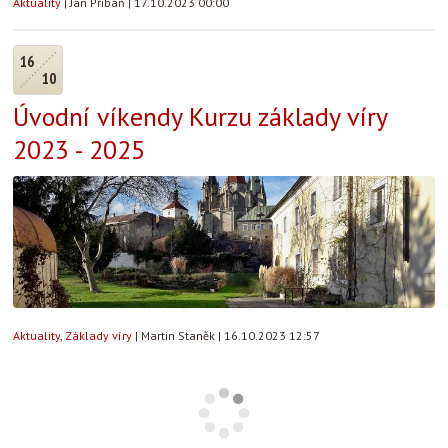
Aktuality
|
Jan Přibáň
|
17.10.2023 00:00
16
10
Úvodní víkendy Kurzu základy víry
2023 - 2025
Aktuality
,
Základy víry
|
Martin Staněk
|
16.10.2023 12:57