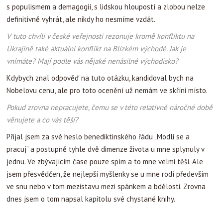
s populismem a demagogií, s lidskou hloupostí a zlobou nelze
definitivně vyhrát, ale nikdy ho nesmíme vzdát.
V tuto chvíli v české veřejnosti rezonuje kromě konfliktu na
Ukrajině také aktuální konflikt na Blízkém východě. Jak je
vnímáte? Mají podle vás nějaké nenásilné východisko?
Kdybych znal odpověď na tuto otázku, kandidoval bych na
Nobelovu cenu, ale pro toto ocenění už nemám ve skříni místo.
Pokud zrovna nepracujete, čemu se v této relativně náročné době
věnujete a co vás těší?
Přijal jsem za své heslo benediktinského řádu „Modli se a
pracuj“ a postupně tyhle dvě dimenze života u mne splynuly v
jednu. Ve zbývajícím čase pouze spím a to mne velmi těší. Ale
jsem přesvědčen, že nejlepší myšlenky se u mne rodí především
ve snu nebo v tom mezistavu mezi spánkem a bdělosti. Zrovna
dnes jsem o tom napsal kapitolu své chystané knihy.