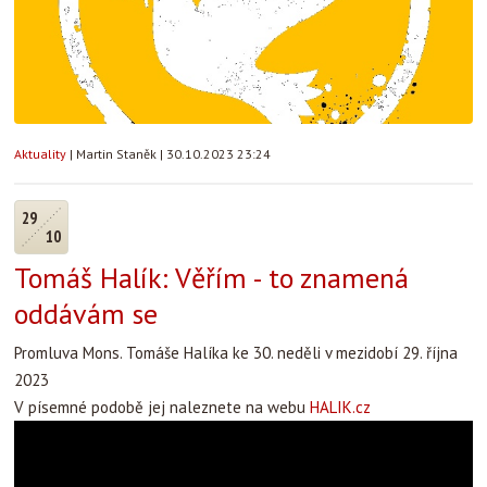
Aktuality
|
Martin Staněk
|
30.10.2023 23:24
29
10
Tomáš Halík: Věřím - to znamená
oddávám se
Promluva Mons. Tomáše Halíka ke 30. neděli v mezidobí 29. října
2023
V písemné podobě jej naleznete na webu
HALIK.cz