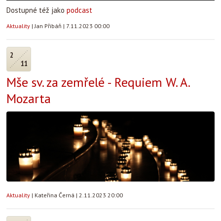
Dostupné též jako
podcast
Aktuality
|
Jan Přibáň
|
7.11.2023 00:00
2
11
Mše sv. za zemřelé - Requiem W. A.
Mozarta
Aktuality
|
Kateřina Černá
|
2.11.2023 20:00