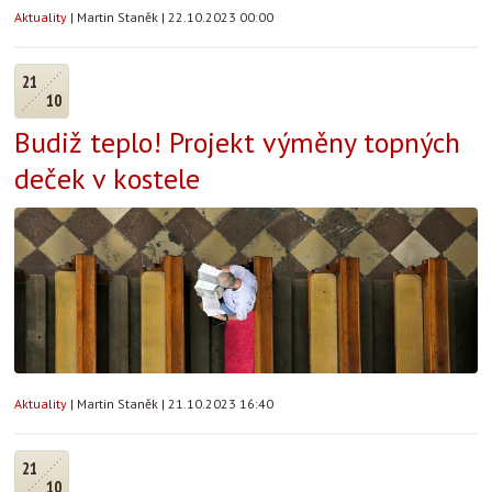
Aktuality
|
Martin Staněk
|
22.10.2023 00:00
21
10
Budiž teplo! Projekt výměny topných
deček v kostele
Aktuality
|
Martin Staněk
|
21.10.2023 16:40
21
10