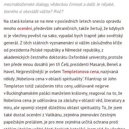
mezináboženské dialogy, vědeckou činnost a další. Je nějaké,
kterého si obzvlášť vážíte? Proč?
Na stará kolena se na mne v posledních letech sneslo opravdu
mnoho
ocenění
, především zahraničních, takže žertuji, že kdybych
si je všechny pověsil na sako, vypadal bych trapně jako sovětský
generál. Z těch státních vyznamenání si vážím záslužného kříže
od prezidenta Polské republiky a Německé republiky, z
akademických čestného doktorátu Oxfordské univerzity, protože
ten přede mnou dosáhli jen tři Češi, prezidenti Masaryk, Beneš a
Havel. Nejprestižnější je ovšem
Templetonova cena
, nazývaná
někdy „Nobelova cena v oblasti spirituality“. Filantrop sir John
Templeton totiž založením této ceny, udělované nejprve
v Buckinghamském paláci manželem královny, reagoval na to, že
Nobelova cena je udělována za zásluhy v oblasti věd, literatury a
míru, ale opomíjí stejně důležitou oblast spirituality. To, že jsem
také dostal ocenění z Vatikánu, zejména jmenování čestným
papežským prelátem, je pro mne zejména určitá ochrana proti