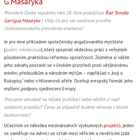
G.Masaryka
Prezident České republiky vám 28. října propůjčuje
Řád Tomáše
Garrigua Masaryka
I. třídy. Co pro vás osobnost prvního
československého prezidenta znamená?
Je pro mne příkladem společensky angažovaného myslitele
(
public intellectual
), který spojoval vědeckou práci s veřejným
působením, praktickou reformou společnosti. Zejména si vážím
jeho odvahy postavit se v českém prostředí proti většinovému
mínění, předsudkům a národním mýtům – například v „boji o
Rukopisy“ nebo v Hilsnerově aféře. Oceňuji evropský formát jeho
myšlení, podporu sjednocení Evropy.
Pracujete aktuálně na nějaké publikaci nebo větším (i např.
osobním) projektu? Čemu se případně budete věnovat v blízké
budoucnosti?
Účastním se několika mezinárodních výzkumných
projektů
, jeden
se zaměřuje na měnící se vztah mezi věřícími a nevěřícími (zdá