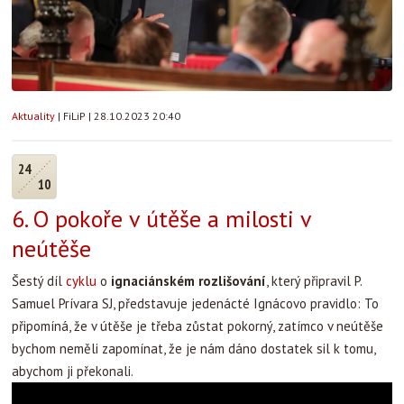
Aktuality
|
FiLiP
|
28.10.2023 20:40
24
10
6. O pokoře v útěše a milosti v
neútěše
Šestý díl
cyklu
o
ignaciánském rozlišování
, který připravil P.
Samuel Prívara SJ, představuje jedenácté Ignácovo pravidlo: To
připomíná, že v útěše je třeba zůstat pokorný, zatímco v neútěše
bychom neměli zapomínat, že je nám dáno dostatek sil k tomu,
abychom ji překonali.