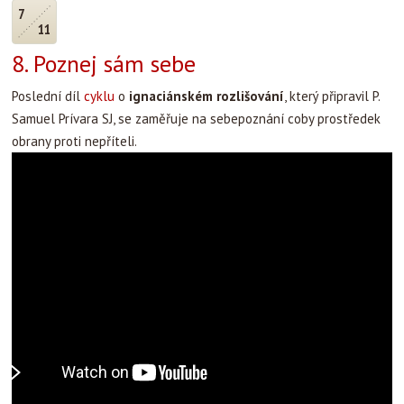
7
11
8. Poznej sám sebe
Poslední díl
cyklu
o
ignaciánském rozlišování
, který připravil P.
Samuel Prívara SJ, se zaměřuje na sebepoznání coby prostředek
obrany proti nepříteli.