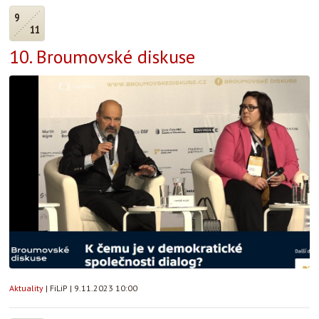
9
11
10. Broumovské diskuse
Aktuality
|
FiLiP
|
9.11.2023 10:00