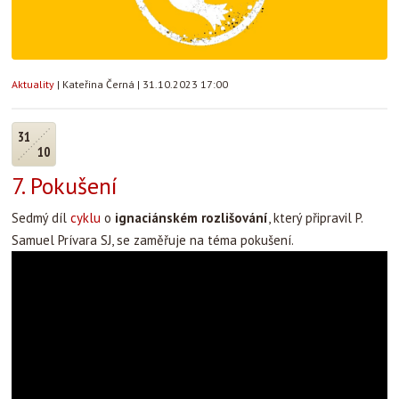
Aktuality
|
Kateřina Černá
|
31.10.2023 17:00
31
10
7. Pokušení
Sedmý díl
cyklu
o
ignaciánském rozlišování
, který připravil P.
Samuel Prívara SJ, se zaměřuje na téma pokušení.