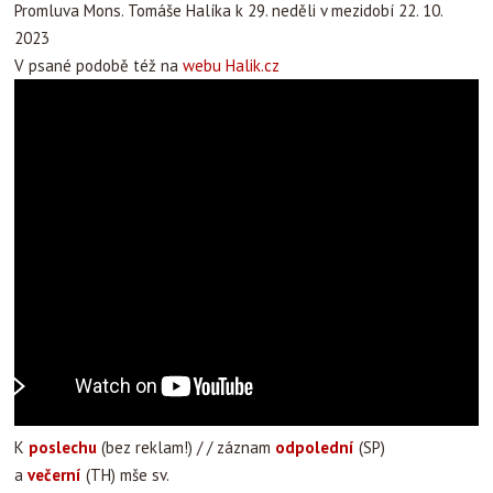
Promluva Mons. Tomáše Halíka k 29. neděli v mezidobí 22. 10.
2023
V psané podobě též na
webu Halik.cz
K
poslechu
(bez reklam!) / / záznam
odpolední
(SP)
a
večerní
(TH) mše sv.