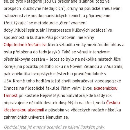
se, že tyto kategorie jsou už překonané, slábnou totiž ve
prospěch „duchovně hledajících“), druhý na politické zneužívání
náboženství v postkomunistických zemích a připravujeme
třetí, týkající se metodologie „čtení znamení
doby“, hlubší spirituální interpretace klíčových událostí ve
společnosti a kultuře. Píšu pokračování mé knihy
Odpoledne křesťanství
, která vzbudila velký mezinárodní ohlas a
byla přeložena do řady jazyků. Také se věnuji intenzivním
přednáškovým cestám – letos to bylo na několika místech Jižní
Koreje, na počátku příštího roku na Novém Zélandu a v Austrálii,
pak v několika evropských městech a pravděpodobně v
USA. Kromě toho hodlám ještě chvíli pokračovat v pedagogické
činnosti na filozofické fakultě, řídím velmi živou
akademickou
farnost
při kostele Nejsvětějšího Salvátora, kde každý rok
připravujeme několik desítek dospělých na křest, vedu
Českou
křesťanskou akademii
a působím ve vědeckých radách několika
zahraničních univerzit. Nenudím se.
Obdržel jste již mnohá ocenění za hájení lidských práv,