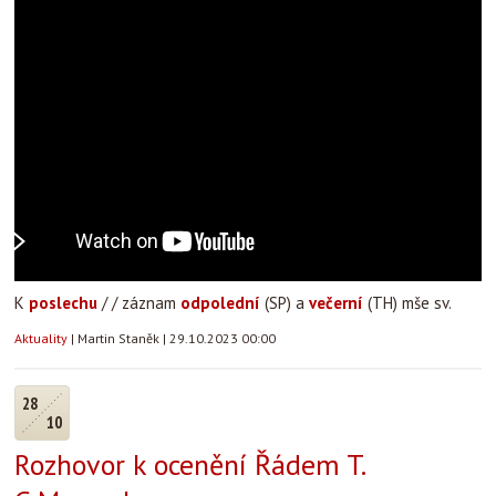
K
poslechu
/ / záznam
odpolední
(SP) a
večerní
(TH) mše sv.
Aktuality
|
Martin Staněk
|
29.10.2023 00:00
28
10
Rozhovor k ocenění Řádem T.