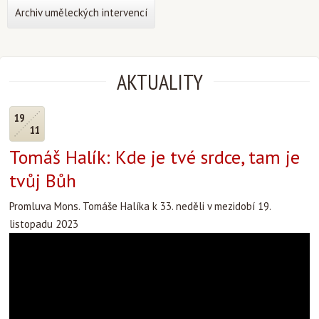
Archiv uměleckých intervencí
AKTUALITY
19
11
Tomáš Halík: Kde je tvé srdce, tam je
tvůj Bůh
Promluva Mons. Tomáše Halíka k 33. neděli v mezidobí 19.
listopadu 2023