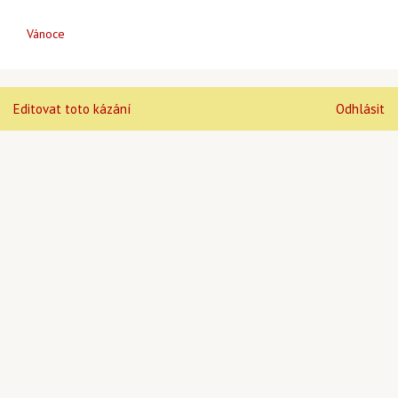
Vánoce
Editovat toto kázání
Odhlásit