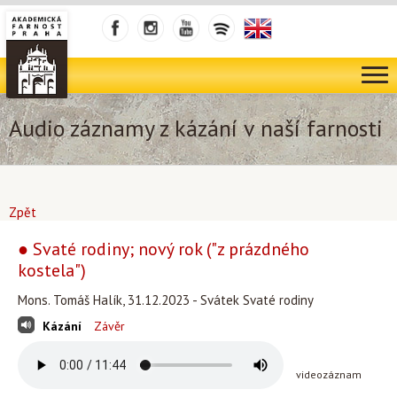
Audio záznamy z kázání v naší farnosti
Zpět
● Svaté rodiny; nový rok ("z prázdného
kostela")
Mons. Tomáš Halík, 31.12.2023 - Svátek Svaté rodiny
Kázání
Závěr
videozáznam