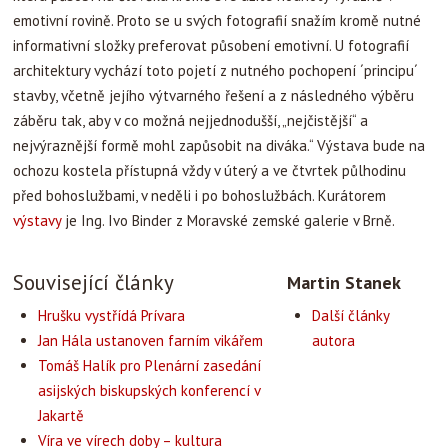
emotivní rovině. Proto se u svých fotografií snažím kromě nutné
informativní složky preferovat působení emotivní. U fotografií
architektury vychází toto pojetí z nutného pochopení ´principu´
stavby, včetně jejího výtvarného řešení a z následného výběru
záběru tak, aby v co možná nejjednodušší, „nejčistější“ a
nejvýraznější formě mohl zapůsobit na diváka.“ Výstava bude na
ochozu kostela přístupná vždy v úterý a ve čtvrtek půlhodinu
před bohoslužbami, v neděli i po bohoslužbách. Kurátorem
výstavy
je Ing. Ivo Binder z Moravské zemské galerie v Brně.
Související články
Martin Stanek
Hrušku vystřídá Prívara
Další články
Jan Hála ustanoven farním vikářem
autora
Tomáš Halík pro Plenární zasedání
asijských biskupských konferencí v
Jakartě
Víra ve vírech doby – kultura