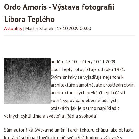
Ordo Amoris - Výstava fotografií
Libora Teplého
Aktuality
|
Martin Stanek
|
18.10.2009 00:00
neděle 18.10. – úterý 10.11.2009
Libor Teplý fotografuje od roku 1971.
Svými snímky se vyjadřuje nejenom k
architektuře samotné, ale prostřednictvím
architektonických prvků či jejich částí
volně vypovídá o obecně lidských
otázkách, jak je patrno například z
volných cyklů „Tma a světlo“ a „Řád a svoboda“.
Sám autor říká:„Výtvarné umění i architekturu chápu jako oblast,
která působí na člověka kromě své užité hodnoty výrazně v