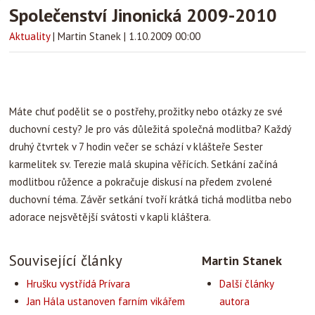
Společenství Jinonická 2009-2010
Aktuality
|
Martin Stanek
|
1.10.2009 00:00
Máte chuť podělit se o postřehy, prožitky nebo otázky ze své
duchovní cesty? Je pro vás důležitá společná modlitba? Každý
druhý čtvrtek v 7 hodin večer se schází v klášteře Sester
karmelitek sv. Terezie malá skupina věřících. Setkání začíná
modlitbou růžence a pokračuje diskusí na předem zvolené
duchovní téma. Závěr setkání tvoří krátká tichá modlitba nebo
adorace nejsvětější svátosti v kapli kláštera.
Související články
Martin Stanek
Hrušku vystřídá Prívara
Další články
Jan Hála ustanoven farním vikářem
autora