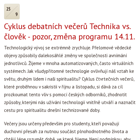
25
9
Cyklus debatních večerů Technika vs.
člověk - pozor, změna programu 14.11.
Technologický vývoj se extrémně zrychluje. Přelomové vědecké
objevy způsobily dalekosáhlé změny ve společnosti avnímání
jednotlivců. Žijeme v mnoha automatizovaných, často virtuálních
systémech. Jak všudypřítomné technologie ovlivňují náš vztah ke
světu, druhým lidem i naši spiritualitu? Cyklus čtvrtečních večerů,
které proběhnou v sakristii v říjnu a listopadu, si dává za cíl
prozkoumat tento vliv s pomocí českých odborníků, zhodnotit
způsoby, kterými nás užívání technologií vnitřně utváří a naznačit
cestu pro spiritualitu dnešní technizované doby.
Večery jsou určeny především pro studenty, kteří považují
duchovní přesah za nutnou součást plnohodnotného života a
chtějí lépe rozumět době, ve které žijeme. Není podmínkou, aby