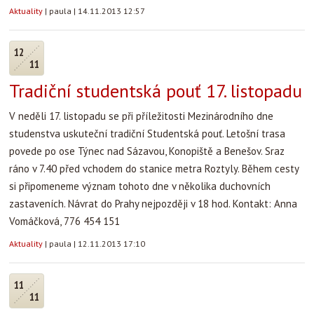
Aktuality
|
paula
|
14.11.2013 12:57
12
11
Tradiční studentská pouť 17. listopadu
V neděli 17. listopadu se při příležitosti Mezinárodního dne
studenstva uskuteční tradiční Studentská pouť. Letošní trasa
povede po ose Týnec nad Sázavou, Konopiště a Benešov. Sraz
ráno v 7.40 před vchodem do stanice metra Roztyly. Během cesty
si připomeneme význam tohoto dne v několika duchovních
zastaveních. Návrat do Prahy nejpozději v 18 hod. Kontakt: Anna
Vomáčková, 776 454 151
Aktuality
|
paula
|
12.11.2013 17:10
11
11