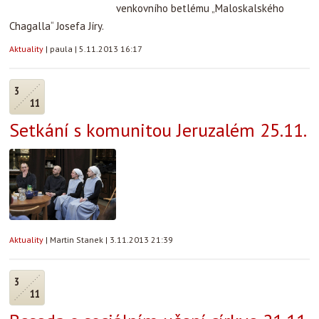
venkovního betlému „Maloskalského
Chagalla“ Josefa Jíry.
Aktuality
|
paula
|
5.11.2013 16:17
3
11
Setkání s komunitou Jeruzalém 25.11.
Aktuality
|
Martin Stanek
|
3.11.2013 21:39
3
11