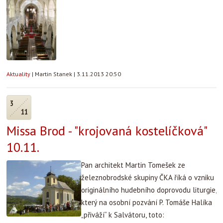
Aktuality
|
Martin Stanek
|
3.11.2013 20:50
3
11
Missa Brod - "krojovaná kostelíčková"
10.11.
Pan architekt Martin Tomešek ze
železnobrodské skupiny ČKA říká o vzniku
originálního hudebního doprovodu liturgie,
který na osobní pozvání P. Tomáše Halíka
„přiváží“ k Salvátoru, toto: