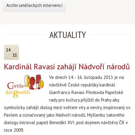
Archiv uměleckých intervencí
AKTUALITY
14
11
Kardinál Ravasi zahájí Nádvoří národů
Ve dnech 14. - 16. listopadu 2013 je na
návštěvě České republiky kardinál
Gianfranco Ravasi. Předseda Papežské
rady pro kultury přijíždí do Prahy aby
symbolicky zahájil dialog mezi světem víry a nevíry, inspirovaný sv.
Pavlem a označovaný jako Nádvoří národů. Myšlenku takového
dialogu inicioval papež Benedikt XVI. pod dojmem návštěvy ČR v
roce 2009.