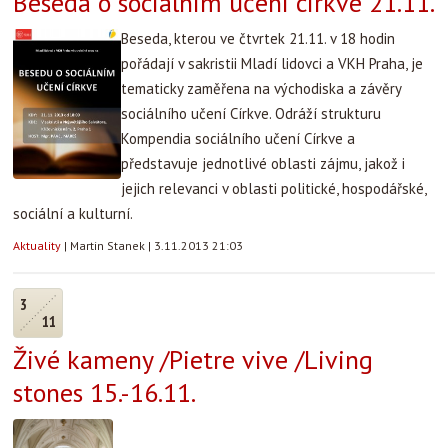
Beseda o sociálním učení církve 21.11.
Beseda, kterou ve čtvrtek 21.11. v 18 hodin
pořádají v sakristii Mladí lidovci a VKH Praha, je
tematicky zaměřena na východiska a závěry
sociálního učení Církve. Odráží strukturu
Kompendia sociálního učení Církve a
představuje jednotlivé oblasti zájmu, jakož i
jejich relevanci v oblasti politické, hospodářské,
sociální a kulturní.
Aktuality
|
Martin Stanek
|
3.11.2013 21:03
3
11
Živé kameny /Pietre vive /Living
stones 15.-16.11.