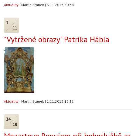
Aktuality
|
Martin Stanek
|
3.11.2013 20:38
1
11
"Vytržené obrazy" Patrika Hábla
Aktuality
|
Martin Stanek
|
1.11.2013 13:12
24
10
Mozartovo Requiem při bohoslužbě za