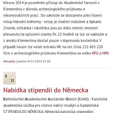
března 2014 je pozměněn přístup do Akademické farnosti z
Klementina z důvodu archeologického průzkumu a
rekonstrukčních prací. Do sakristie se dostanete přes hlavní
vstup Národní knihovny - vstup je značen cedulemi a šipkami.
Zvonek, schránka i nástěnka jsou po dobu tohoto omezení
přesunuty na oplocení stavby. Po 22. hodině se lze ze sakristie a
z areálu Klementina dostat pouze v doprovodu kostelníka. V
případě nouze lze volat ostrahu NK na tel. čísle 221 663 220.
Více o archeologickém průzkumu Klementina na webu
NPU
a
NPK
.
Aktuality
|
paula
|
8.11.2013 15:46
8
11
Nabídka stipendií do Německa
K
atholischer
A
kademischer
A
usländer
-D
ienst
(KAAD) - Katolická
akademická služba pro cizince nabízí studijní a badatelská
STIPENDIA DO NĚMECKA. Německá katolická stipendijní