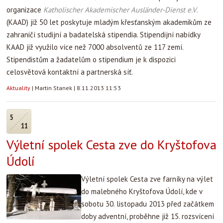
organizace
Katholischer Akademischer Ausländer-Dienst e.V.
(KAAD) již 50 let poskytuje mladým křesťanským akademikům ze
zahraničí studijní a badatelská stipendia. Stipendijní nabídky
KAAD již využilo více než 7000 absolventů ze 117 zemí.
Stipendistům a žadatelům o stipendium je k dispozici
celosvětová kontaktní a partnerská síť.
Aktuality
|
Martin Stanek
|
8.11.2013 11:53
5
11
Výletní spolek Cesta zve do Kryštofova
Údolí
Výletní spolek Cesta zve farníky na výlet
do malebného Kryštofova Údolí, kde v
sobotu 30. listopadu 2013 před začátkem
doby adventní, proběhne již 15. rozsvícení