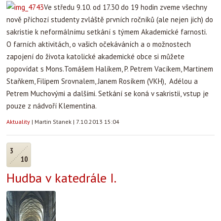
Ve středu 9.10. od 17.30 do 19 hodin zveme všechny
nově příchozí studenty zvláště prvních ročníků (ale nejen jich) do
sakristie k neformálnímu setkání s týmem Akademické farnosti.
O farních aktivitách, o vašich očekáváních a o možnostech
zapojení do života katolické akademické obce si můžete
popovídat s Mons.Tomášem Halíkem, P. Petrem Vacíkem, Martinem
Staňkem, Filipem Srovnalem, Janem Rosíkem (VKH), Adélou a
Petrem Muchovými a dalšími. Setkání se koná v sakristii, vstup je
pouze z nádvoří Klementina.
Aktuality
|
Martin Stanek
|
7.10.2013 15:04
3
10
Hudba v katedrále I.