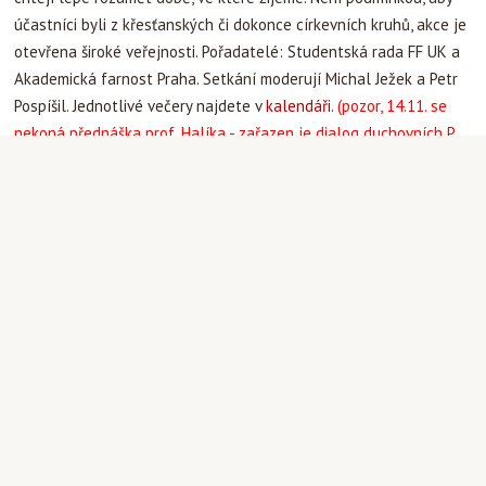
účastníci byli z křesťanských či dokonce církevních kruhů, akce je
otevřena široké veřejnosti. Pořadatelé: Studentská rada FF UK a
Akademická farnost Praha. Setkání moderují Michal Ježek a Petr
Pospíšil. Jednotlivé večery najdete v
kalendáři
.
(pozor, 14.11. se
nekoná přednáška prof. Halíka - zařazen je dialog duchovních P.
Karla Satorii a P. Jana Regnera SJ)
Aktuality
|
paula
|
25.9.2013 09:57
25
9
Primice otce Antonína, trapisty ze
Sept-Fons