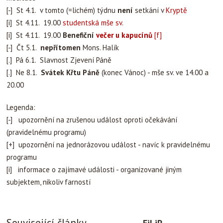
[-] St 4.1. v tomto (=lichém) týdnu
není
setkání v
Kryptě
[i] St 4.11. 19.00
studentská mše sv.
[i] St 4.11. 19.00
Benefiční
večer u kapucínů
[f]
[-] Čt 5.1.
nepřítomen
Mons. Halík
[.] Pá 6.1. Slavnost Zjevení Páně
[.] Ne 8.1.
Svátek Křtu Páně
(konec Vánoc) - mše sv. ve 14.00 a
20.00
Legenda:
[-] upozornění na zrušenou událost oproti očekávání
(pravidelnému programu)
[+] upozornění na jednorázovou událost - navíc k pravidelnému
programu
[i] informace o zajímavé události - organizované jiným
subjektem, nikoliv farností
Související články
FiLiP