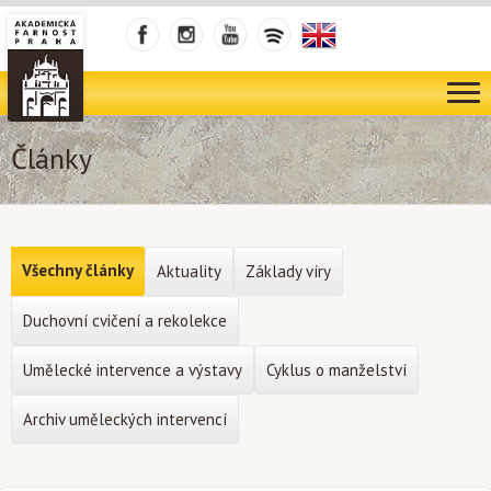
Články
Všechny články
Aktuality
Základy víry
Duchovní cvičení a rekolekce
Umělecké intervence a výstavy
Cyklus o manželství
Archiv uměleckých intervencí