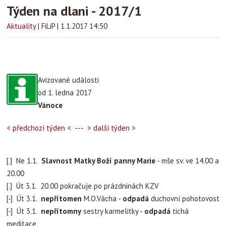
Týden na dlani - 2017/1
Aktuality
|
FiLiP
|
1.1.2017 14:50
Avizované události
od 1. ledna 2017
Vánoce
< předchozí týden <
---
> další týden >
[.] Ne 1.1.
Slavnost Matky Boží panny Marie
- mše sv. ve 14.00 a
20.00
[.] Út 3.1. 20.00 pokračuje po prázdninách KZV
[-] Út 3.1.
nepřítomen
M.O.Vácha -
odpadá
duchovní pohotovost
[-] Út 3.1.
nepřítomny
sestry karmelitky -
odpadá
tichá
meditace