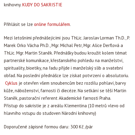
knihovny.
KUDY DO SAKRISTIE
Přihlásit se lze
online formulářem
.
Mezi letošními přednášejícími jsou ThLic. Jaroslav Lorman Th.D., P.
Marek Orko Vácha Ph.D., Mgr. Michal Petr, Mgr. Alice Derflová a
ThLic. Mgr. Martin Staněk. Přednášky budou kroužit kolem témat
partnerské komunikace, křesťanského pohledu na manželství,
spirituality, bioetiky, na řadu přijde i manželský slib a svatební
obřad. Na poslední přednášce lze získat potvrzení o absolutoriu.
Cyklus
je otevřen všem snoubencům bez rozdílu pohlaví, barvy
kůže, náboženství, farnosti či diecéze. Na setkání se těší Martin
Staněk, pastorační referent Akademické farnosti Praha.
Přístup do sakristie je z areálu Klementina (10 metrů vlevo od
hlavního vstupu do studoven Národní knihovny)
Doporučené zápisné formou daru: 300 Kč /pár