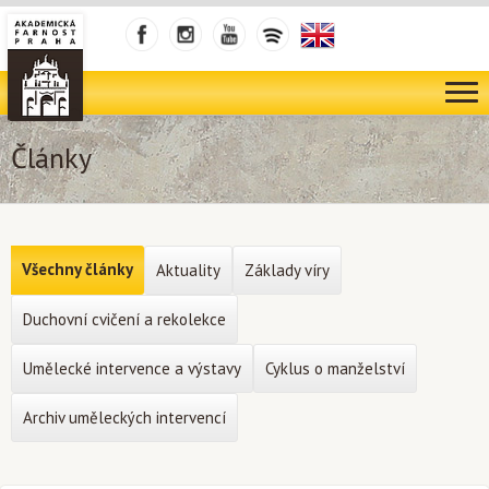
Články
Všechny články
Aktuality
Základy víry
Duchovní cvičení a rekolekce
Umělecké intervence a výstavy
Cyklus o manželství
Archiv uměleckých intervencí