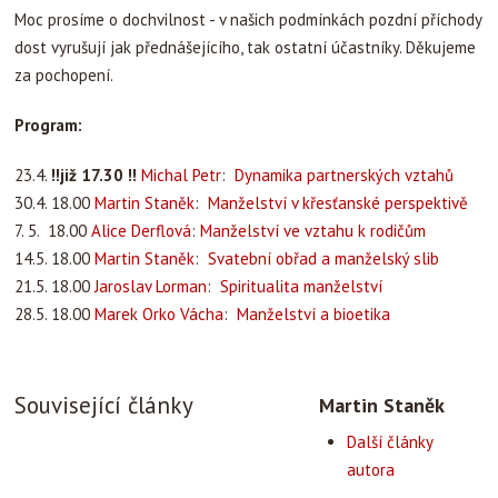
Moc prosíme o dochvilnost - v našich podmínkách pozdní příchody
dost vyrušují jak přednášejícího, tak ostatní účastníky. Děkujeme
za pochopení.
Program:
23.4.
!!již 17.30 !!
Michal Petr
:
Dynamika partnerských vztahů
30.4. 18.00
Martin Staněk
:
Manželství v křesťanské perspektivě
7. 5. 18.00
Alice Derflová
:
Manželství ve vztahu k rodičům
14.5. 18.00
Martin Staněk
:
Svatební obřad a manželský slib
21.5. 18.00
Jaroslav Lorman
:
Spiritualita manželství
28.5. 18.00
Marek Orko Vácha
:
Manželství a bioetika
Související články
Martin Staněk
Další články
autora