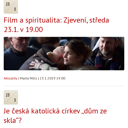
23
1
Film a spiritualita: Zjevení, středa
23.1. v 19.00
Aktuality
|
Marta Mills
|
23.1.2019 19:00
23
1
Je česká katolická církev „dům ze
skla“?