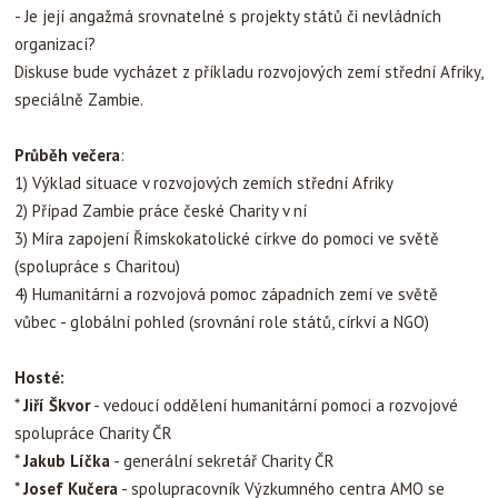
- Je její angažmá srovnatelné s projekty států či nevládních
organizací?
Diskuse bude vycházet z příkladu rozvojových zemí střední Afriky,
speciálně Zambie.
Průběh večera
:
1) Výklad situace v rozvojových zemích střední Afriky
2) Případ Zambie práce české Charity v ní
3) Míra zapojení Římskokatolické církve do pomoci ve světě
(spolupráce s Charitou)
4) Humanitární a rozvojová pomoc západních zemí ve světě
vůbec - globální pohled (srovnání role států, církví a NGO)
Hosté:
*
Jiří Škvor
- vedoucí oddělení humanitární pomoci a rozvojové
spolupráce Charity ČR
*
Jakub Líčka
- generální sekretář Charity ČR
*
Josef Kučera
- spolupracovník Výzkumného centra AMO se