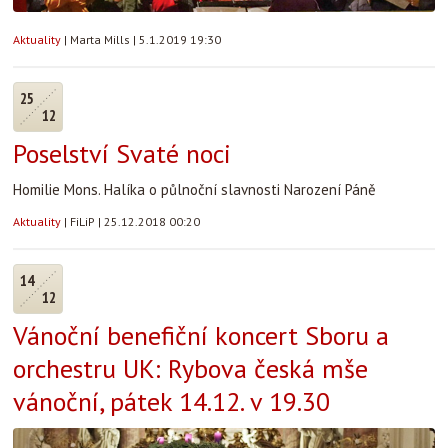
Aktuality
|
Marta Mills
|
5.1.2019 19:30
25
12
Poselství Svaté noci
Homilie Mons. Halíka o půlnoční slavnosti Narození Páně
Aktuality
|
FiLiP
|
25.12.2018 00:20
14
12
Vánoční benefiční koncert Sboru a
orchestru UK: Rybova česká mše
vánoční, pátek 14.12. v 19.30