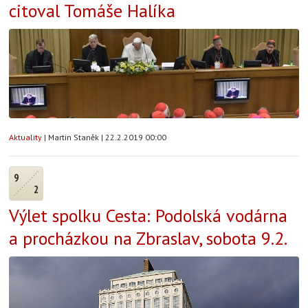
citoval Tomáše Halíka
Aktuality
|
Martin Staněk
|
22.2.2019 00:00
9
2
Výlet spolku Cesta: Podolská vodárna
a procházkou na Zbraslav, sobota 9.2.