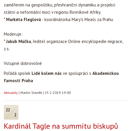
zaměřením na geopolitiku, přeshraniční dynamiku a projekci
státní a neformální moci v regionu Rovníkové Afriky.
*
Markéta Fleglová
- koordinátorka Mary's Meals za Prahu
Moderuje:
*
Jakub Múčka
, ředitel organizace Online encyklopedie migrace,
z.s.
Vstupné dobrovolné
Pořádá spolek
Lidé kolem nás
ve spolupráci s
Akademickou
farností Praha
Aktuality
|
Martin Staněk
|
25.2.2019 19:00
22
2
Kardinál Tagle na summitu biskupů