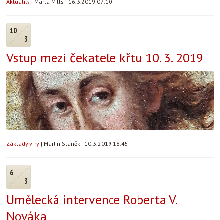
Aktuality
|
Marta Mills
|
16.3.2019 07:10
10
3
Vstup mezi čekatele křtu 10. 3. 2019
Základy víry
|
Martin Staněk
|
10.3.2019 18:45
6
3
Umělecká intervence Roberta V.
Nováka