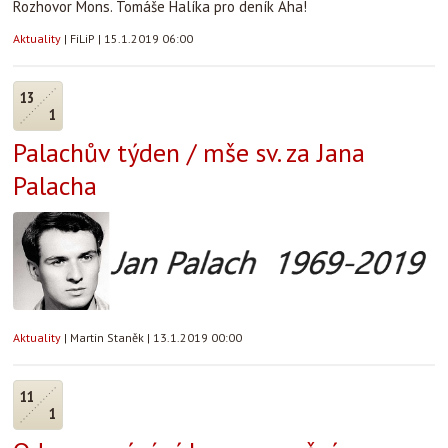
Rozhovor Mons. Tomáše Halíka pro deník Aha!
Aktuality
|
FiLiP
|
15.1.2019 06:00
13
1
Palachův týden / mše sv. za Jana
Palacha
Aktuality
|
Martin Staněk
|
13.1.2019 00:00
11
1