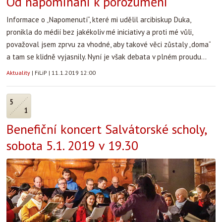
Od napomínání k porozumění
Informace o „Napomenutí“, které mi udělil arcibiskup Duka,
pronikla do médií bez jakékoliv mé iniciativy a proti mé vůli,
považoval jsem zprvu za vhodné, aby takové věci zůstaly „doma“
a tam se klidně vyjasnily. Nyní je však debata v plném proudu...
Aktuality
|
FiLiP
|
11.1.2019 12:00
5
1
Benefiční koncert Salvátorské scholy,
sobota 5.1. 2019 v 19.30