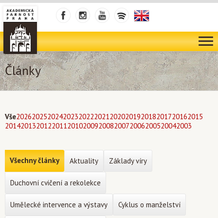
Články
Vše
2026
2025
2024
2023
2022
2021
2020
2019
2018
2017
2016
2015
2014
2013
2012
2011
2010
2009
2008
2007
2006
2005
2004
2003
Všechny články
Aktuality
Základy víry
Duchovní cvičení a rekolekce
Umělecké intervence a výstavy
Cyklus o manželství