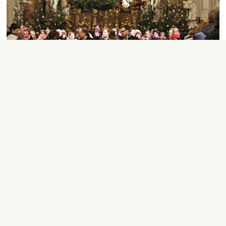
Aktuality
|
Marta Mills
|
14.12.2018 19:30
13
12
Jarní termíny víkendů KZV v
kolínském klášteře