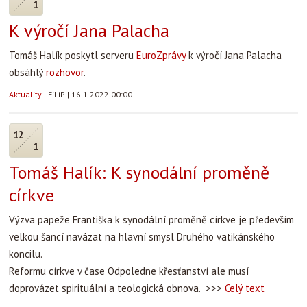
1
K výročí Jana Palacha
Tomáš Halík poskytl serveru
EuroZprávy
k výročí Jana Palacha
obsáhlý
rozhovor
.
Aktuality
|
FiLiP
|
16.1.2022 00:00
12
1
Tomáš Halík: K synodální proměně
církve
Výzva papeže Františka k synodální proměně církve je především
velkou šancí navázat na hlavní smysl Druhého vatikánského
koncilu.
Reformu církve v čase Odpoledne křesťanství ale musí
doprovázet spirituální a teologická obnova. >>>
Celý text