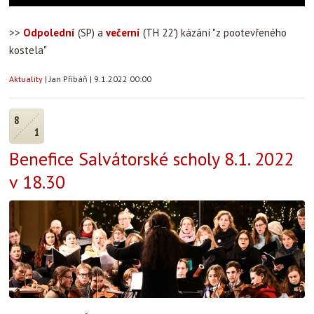
>>
Odpolední
(SP) a
večerní
(TH 22') kázání "z pootevřeného
kostela"
Aktuality
|
Jan Přibáň
|
9.1.2022 00:00
8
1
Benefice Salvátorské scholy 8.1. 2022
v 18.30