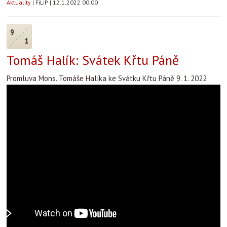
Aktuality
|
FiLiP
|
12.1.2022 00:00
9
1
Tomáš Halík: Svátek Křtu Páně
Promluva Mons. Tomáše Halíka ke Svátku Křtu Páně 9. 1. 2022