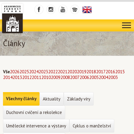
Články
Vše
2026
2025
2024
2023
2022
2021
2020
2019
2018
2017
2016
2015
2014
2013
2012
2011
2010
2009
2008
2007
2006
2005
2004
2003
Všechny články
Aktuality
Základy víry
Duchovní cvičení a rekolekce
Umělecké intervence a výstavy
Cyklus o manželství