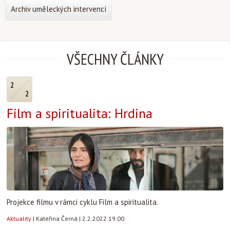
Archiv uměleckých intervencí
VŠECHNY ČLÁNKY
2
2
Film a spiritualita: Hrdina
Projekce filmu v rámci cyklu Film a spiritualita.
Aktuality
|
Kateřina Černá
|
2.2.2022 19:00