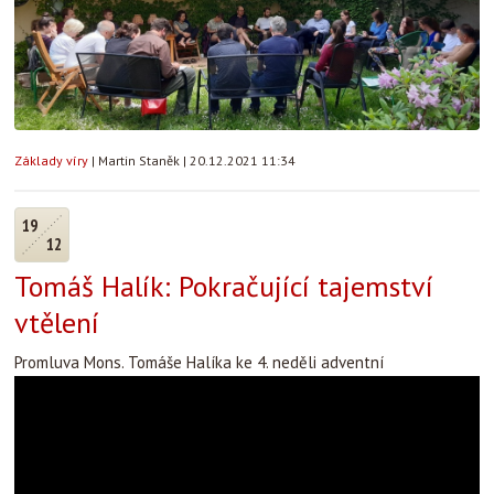
Základy víry
|
Martin Staněk
|
20.12.2021 11:34
19
12
Tomáš Halík: Pokračující tajemství
vtělení
Promluva Mons. Tomáše Halíka ke 4. neděli adventní