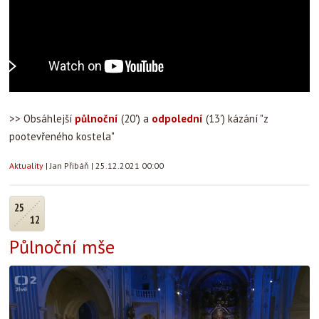
>> Obsáhlejší
půlnoční
(20') a
odpolední
(13') kázání "z
pootevřeného kostela"
Aktuality
|
Jan Přibáň
|
25.12.2021 00:00
25
12
Půlnoční mše