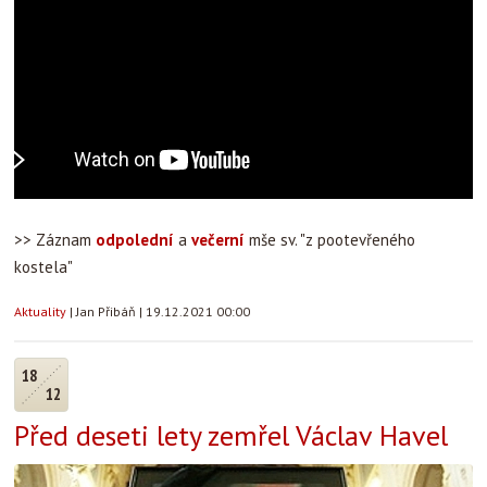
>> Záznam
odpolední
a
večerní
mše sv. "z pootevřeného
kostela"
Aktuality
|
Jan Přibáň
|
19.12.2021 00:00
18
12
Před deseti lety zemřel Václav Havel