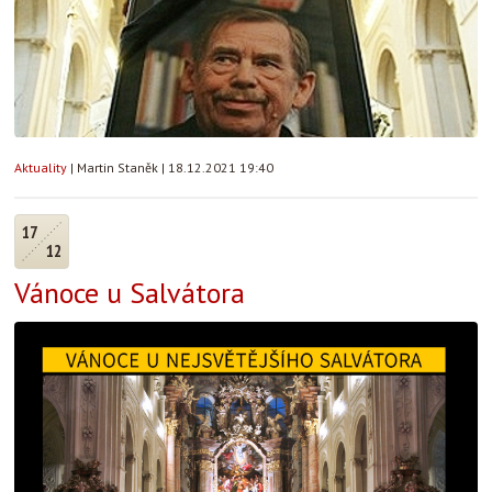
Aktuality
|
Martin Staněk
|
18.12.2021 19:40
17
12
Vánoce u Salvátora