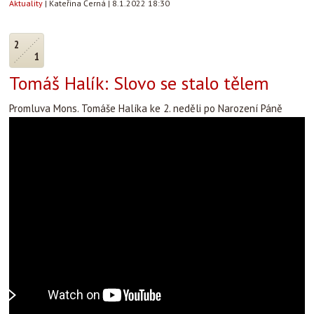
Aktuality
|
Kateřina Černá
|
8.1.2022 18:30
2
1
Tomáš Halík: Slovo se stalo tělem
Promluva Mons. Tomáše Halíka ke 2. neděli po Narození Páně