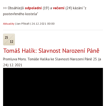
>> Obsáhlejší
odpolední
(19') a
večerní
(24') kázání "z
pootevřeného kostela"
Aktuality
|
Jan Přibáň
|
26.12.2021 00:00
25
12
Tomáš Halík: Slavnost Narození Páně
Promluva Mons. Tomáše Halíka ke Slavnosti Narození Páně 25. (a
24.) 12. 2021