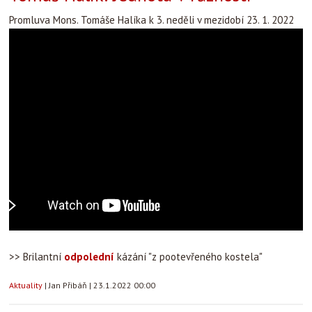
Promluva Mons. Tomáše Halíka k 3. neděli v mezidobí 23. 1. 2022
>> Brilantní
odpolední
kázání "z pootevřeného kostela"
Aktuality
|
Jan Přibáň
|
23.1.2022 00:00