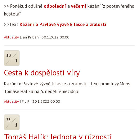
>> Poněkud odlišné
odpolední
a
večerní
kázání "z pootevřeného
kostela"
>>Text
Kázání o Pavlově výzvě k lásce a zralosti
Aktuality
|
Jan Přibáň
|
30.1.2022 00:00
30
1
Cesta k dospělosti víry
Kázání o Pavlově výzvě k lásce a zralosti - Text promluvy Mons.
Tomáše Halíka na 5. neděli v mezidobí
Aktuality
|
FiLiP
|
30.1.2022 00:00
23
1
Tomáš Halík: Jednota v různosti