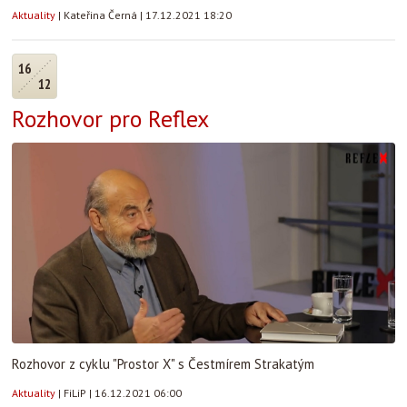
Aktuality
|
Kateřina Černá
|
17.12.2021 18:20
16
12
Rozhovor pro Reflex
Rozhovor z cyklu "Prostor X" s Čestmírem Strakatým
Aktuality
|
FiLiP
|
16.12.2021 06:00