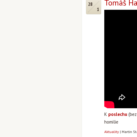
Tomáš Hal
28
1
K
poslechu
(bez 
homilie
Aktuality
|
Martin S