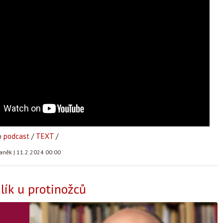
o
podcast
/
TEXT
/
taněk
|
11.2.2024 00:00
ík u protinožců