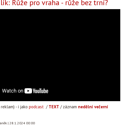
ík: Růže pro vraha - růže bez trní?
reklam) - i jako
podcast
/
TEXT
/ záznam
nedělní večerní
taněk
|
28.1.2024 00:00