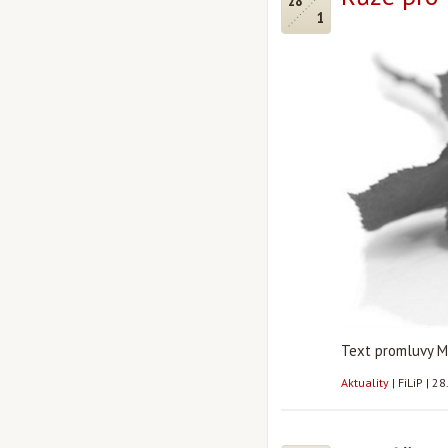
28
1
Text promluvy Mo
Aktuality
|
FiLiP
|
28