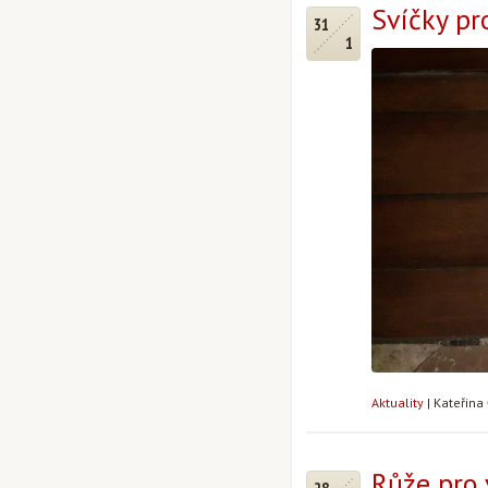
Svíčky pr
31
1
Aktuality
|
Kateřina
Růže pro 