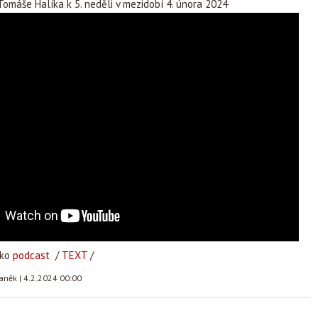
omáše Halíka k 5. neděli v mezidobí 4. února 2024
ako
podcast
/
TEXT
/
taněk
|
4.2.2024 00:00