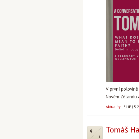
V první polovin
Novém Zélandu a 
Aktuality
|
FiLiP
|
5.
Tomáš Hal
4
2