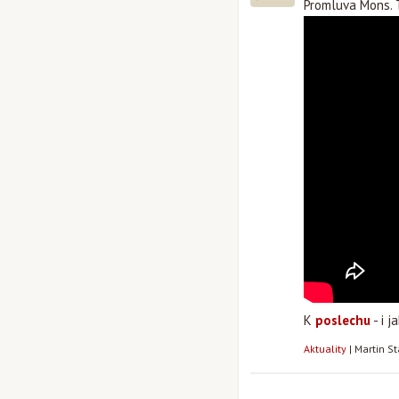
Promluva Mons. T
K
poslechu
- i j
Aktuality
|
Martin S