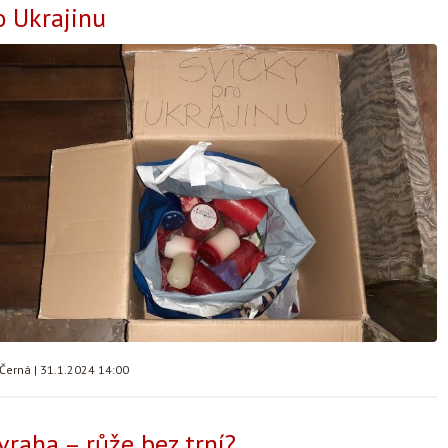
o Ukrajinu
 Černá
|
31.1.2024 14:00
vraha – růže bez trní?