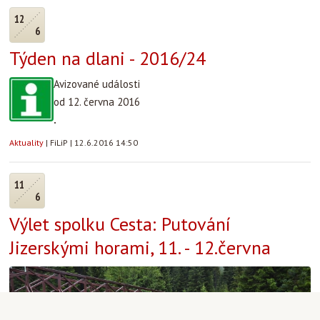
12
6
Týden na dlani - 2016/24
Avizované události
od 12. června 2016
.
Aktuality
|
FiLiP
|
12.6.2016 14:50
11
6
Výlet spolku Cesta: Putování
Jizerskými horami, 11. - 12.června