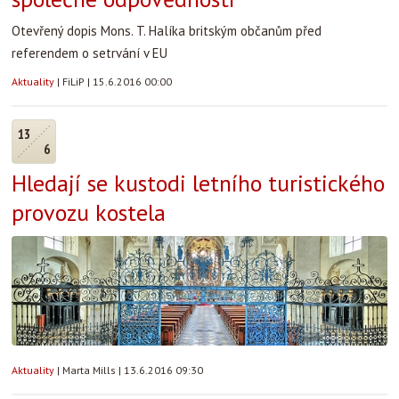
Otevřený dopis Mons. T. Halíka britským občanům před
referendem o setrvání v EU
Aktuality
|
FiLiP
|
15.6.2016 00:00
13
6
Hledají se kustodi letního turistického
provozu kostela
Aktuality
|
Marta Mills
|
13.6.2016 09:30