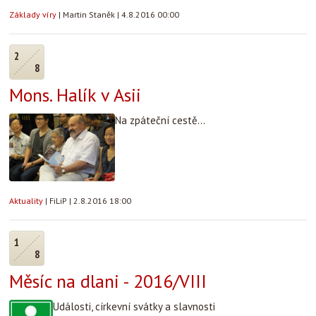
Základy víry
|
Martin Staněk
|
4.8.2016 00:00
2
8
Mons. Halík v Asii
Na zpáteční cestě...
Aktuality
|
FiLiP
|
2.8.2016 18:00
1
8
Měsíc na dlani - 2016/VIII
Události, církevní svátky a slavnosti