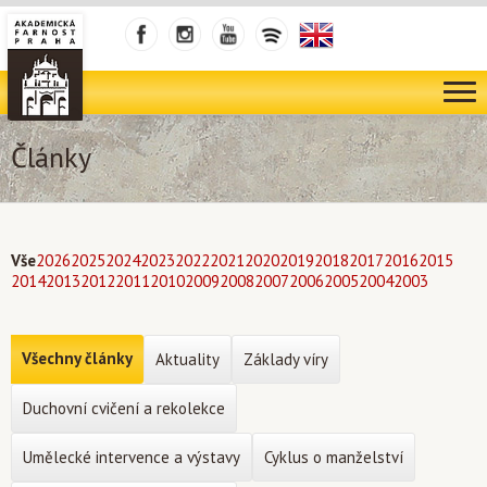
Články
Vše
2026
2025
2024
2023
2022
2021
2020
2019
2018
2017
2016
2015
2014
2013
2012
2011
2010
2009
2008
2007
2006
2005
2004
2003
Všechny články
Aktuality
Základy víry
Duchovní cvičení a rekolekce
Umělecké intervence a výstavy
Cyklus o manželství