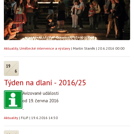
Aktuality
,
Umělecké intervence a výstavy
|
Martin Staněk
|
20.6.2016 00:00
19
6
Týden na dlani - 2016/25
Avizované události
od 19. června 2016
.
Aktuality
|
FiLiP
|
19.6.2016 14:50