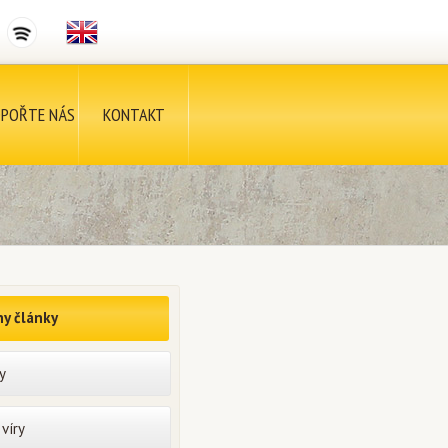
POŘTE NÁS
KONTAKT
y články
y
víry