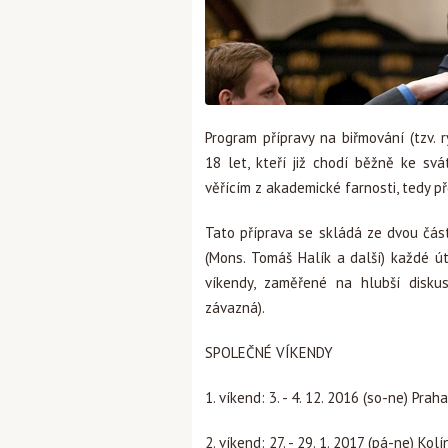
Program přípravy na biřmování (tzv. 
18 let, kteří již chodí běžně ke svá
věřícím z akademické farnosti, tedy
Tato příprava se skládá ze dvou částí
(Mons. Tomáš Halík a další) každé ú
víkendy, zaměřené na hlubší disku
závazná).
SPOLEČNÉ VÍKENDY
1. víkend: 3. - 4. 12. 2016 (so-ne) Praha
2. víkend: 27. - 29. 1. 2017 (pá-ne) Kolí