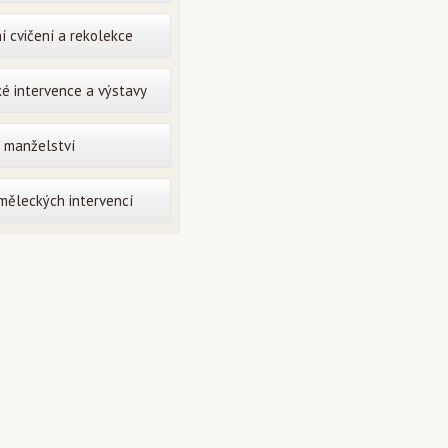
í cvičení a rekolekce
é intervence a výstavy
o manželství
uměleckých intervencí