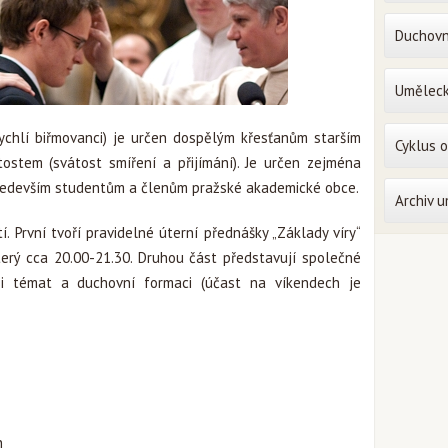
Duchovn
Uměleck
rychlí biřmovanci) je určen dospělým křesťanům starším
Cyklus 
tostem (svátost smíření a přijímání). Je určen zejména
 především studentům a členům pražské akademické obce.
Archiv 
. První tvoří pravidelné úterní přednášky „Základy víry“
terý cca 20.00-21.30. Druhou část představují společné
si témat a duchovní formaci (účast na víkendech je
n