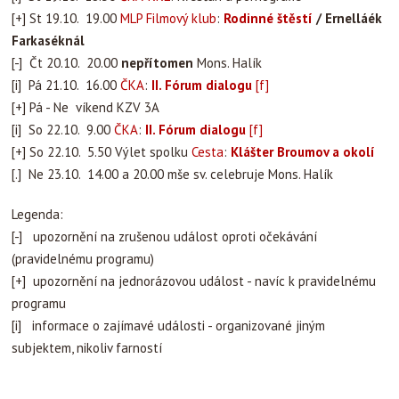
[+] St 19.10. 19.00
MLP
Filmový klub
:
Rodinné štěstí
/ Ernelláék
Farkaséknál
[-] Čt 20.10. 20.00
nepřítomen
Mons. Halík
[i] Pá 21.10. 16.00
ČKA
:
II. Fórum dialogu
[f]
[+] Pá - Ne víkend KZV 3A
[i] So 22.10. 9.00
ČKA
:
II. Fórum dialogu
[f]
[+] So 22.10. 5.50 Výlet spolku
Cesta
:
Klášter Broumov a okolí
[.] Ne 23.10. 14.00 a 20.00 mše sv. celebruje Mons. Halík
Legenda:
[-] upozornění na zrušenou událost oproti očekávání
(pravidelnému programu)
[+] upozornění na jednorázovou událost - navíc k pravidelnému
programu
[i] informace o zajímavé události - organizované jiným
subjektem, nikoliv farností