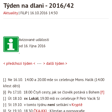
Týden na dlani - 2016/42
Aktuality
|
FiLiP
|
16.10.2016 14:50
Avizované události
od 16. října 2016
.
< předchozí týden <
---
> další týden >
[.] Ne 16.10. 14.00 a 20.00 mše sv. celebruje Mons. Halík (14.00
křest dětí)
[i] Po 17.10. 18.00
Čtyři cesty, jak se člověk potává s Bohem
[f]
[.] Út 18.10.
sv. Lukáš
, 19.00 mši sv. celebruje P. Petr Vacík SJ
[-] St 19.10. v tomto týdnu
není
setkání v
Kryptě
[i] St 19.10. 18.30
ČKA-KKL
: Křesťan a pornografie