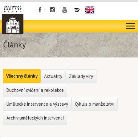
Články
Všechny články
Aktuality
Základy víry
Duchovní cvičení a rekolekce
Umělecké intervence a výstavy
Cyklus o manželství
Archiv uměleckých intervencí