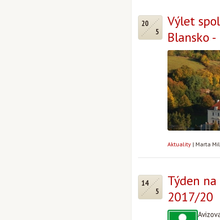
Výlet spo
20
5
Blansko - 
Aktuality
|
Marta Mi
Týden na 
14
5
2017/20
Avizov