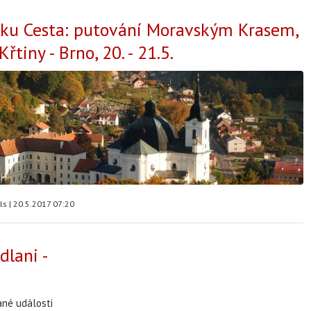
lku Cesta: putování Moravským Krasem,
Křtiny - Brno, 20. - 21.5.
lls
|
20.5.2017 07:20
dlani -
ané události