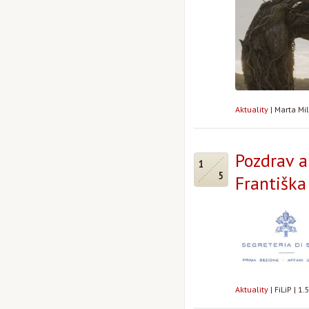
Aktuality
|
Marta Mi
Pozdrav 
1
5
Františka
Aktuality
|
FiLiP
|
1.