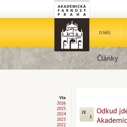
O NÁS
Články
Vše
2026
2025
Odkud jde
28
2024
5
Akademick
2023
2022