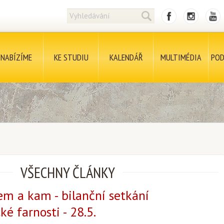
NABÍZÍME
KE STUDIU
KALENDÁŘ
MULTIMÉDIA
POD
VŠECHNY ČLÁNKY
m a kam - bilanční setkání
é farnosti - 28.5.