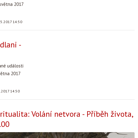
 května 2017
.5.2017 14:50
dlani -
ané události
května 2017
5.2017 14:50
ritualita: Volání netvora - Příběh života,
.00