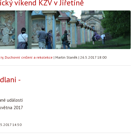
cký víkend KZV v Jiřetíně
ry
,
Duchovní cvičení a rekolekce
|
Martin Staněk
|
26.5.2017 18:00
dlani -
ané události
 května 2017
.5.2017 14:50