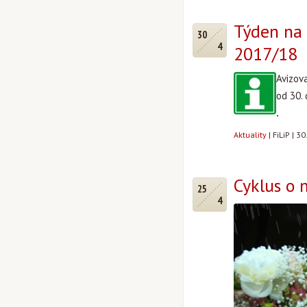
Týden na 
30
4
2017/18
Avizov
od 30.
.
Aktuality
|
FiLiP
|
30
Cyklus o 
25
4