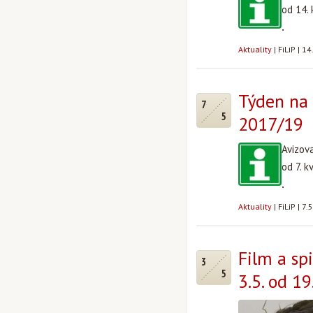
od 14.
.
Aktuality
|
FiLiP
|
14
Týden na 
7
5
2017/19
Avizov
od 7. 
.
Aktuality
|
FiLiP
|
7.
Film a spi
3
5
3.5. od 19