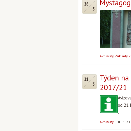
Mystagogi
26
5
Aktuality
,
Základy ví
Týden na 
21
5
2017/21
Avizov
od 21.
.
Aktuality
|
FiLiP
|
21