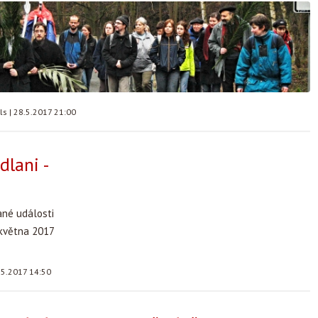
lls
|
28.5.2017 21:00
dlani -
ané události
 května 2017
.5.2017 14:50