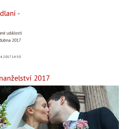
dlani -
ané události
 dubna 2017
.4.2017 14:50
manželství 2017