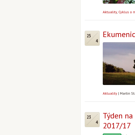
Aktuality
,
Cyklus o 
Ekumenic
25
4
Aktuality
|
Martin S
Týden na 
23
4
2017/17