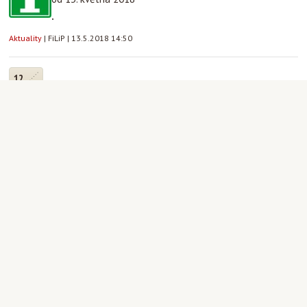
.
Aktuality
|
FiLiP
|
13.5.2018 14:50
12
5
Výlet spolku Cesta: Kryštofovo údolí,
Ještěd, Liberec, sobota 12.5.
Aktuality
|
Marta Mills
|
12.5.2018 06:45
9
5