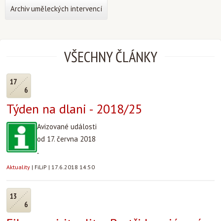
Archiv uměleckých intervencí
VŠECHNY ČLÁNKY
17
6
Týden na dlani - 2018/25
Avizované události
od 17. června 2018
.
Aktuality
|
FiLiP
|
17.6.2018 14:50
13
6