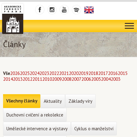
Články
Vše
2026
2025
2024
2023
2022
2021
2020
2019
2018
2017
2016
2015
2014
2013
2012
2011
2010
2009
2008
2007
2006
2005
2004
2003
Všechny články
Aktuality
Základy víry
Duchovní cvičení a rekolekce
Umělecké intervence a výstavy
Cyklus o manželství