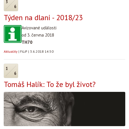
3
6
Týden na dlani - 2018/23
Avizované události
od 3. června 2018
TH70
Aktuality
|
FiLiP
|
3.6.2018 14:50
1
6
Tomáš Halík: To že byl život?