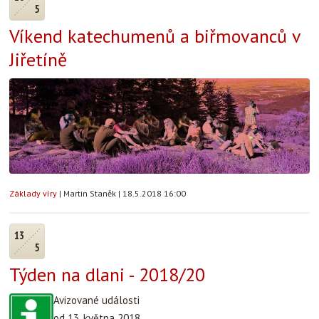
5
Víkend katechumenů a biřmovanců v
Jiřetíně
Základy víry
|
Martin Staněk
|
18.5.2018 16:00
13
5
Týden na dlani - 2018/20
Avizované události
od 13. května 2018