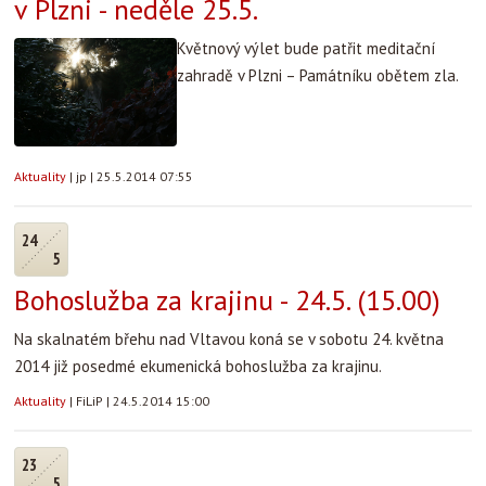
v Plzni - neděle 25.5.
Květnový výlet bude patřit meditační
zahradě v Plzni – Památníku obětem zla.
Aktuality
|
jp
|
25.5.2014 07:55
24
5
Bohoslužba za krajinu - 24.5. (15.00)
Na skalnatém břehu nad Vltavou koná se v sobotu 24. května
2014 již posedmé ekumenická bohoslužba za krajinu.
Aktuality
|
FiLiP
|
24.5.2014 15:00
23
5