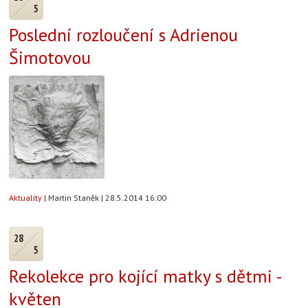
5
Poslední rozloučení s Adrienou
Šimotovou
Aktuality
|
Martin Staněk
|
28.5.2014 16:00
28
5
Rekolekce pro kojící matky s dětmi -
květen