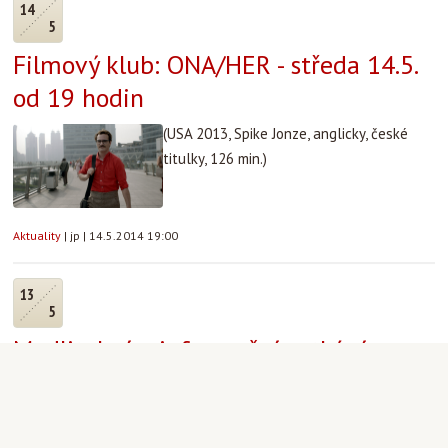
14
5
Filmový klub: ONA/HER - středa 14.5.
od 19 hodin
(USA 2013, Spike Jonze, anglicky, české
titulky, 126 min.)
Aktuality
|
jp
|
14.5.2014 19:00
13
5
Modlitební a informační setkání s
bratry z Taizé 13.5. 17.00