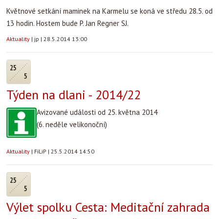
Květnové setkání maminek na Karmelu se koná ve středu 28.5. od
13 hodin. Hostem bude P. Jan Regner SJ.
Aktuality
|
jp
|
28.5.2014 13:00
25
5
Týden na dlani - 2014/22
Avizované události od 25. května 2014
(6. neděle velikonoční)
Aktuality
|
FiLiP
|
25.5.2014 14:50
25
5
Výlet spolku Cesta: Meditační zahrada