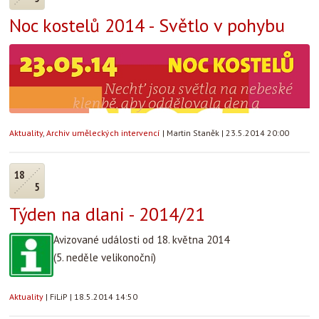
Noc kostelů 2014 - Světlo v pohybu
Aktuality
,
Archiv uměleckých intervencí
|
Martin Staněk
|
23.5.2014 20:00
18
5
Týden na dlani - 2014/21
Avizované události od 18. května 2014
(5. neděle velikonoční)
Aktuality
|
FiLiP
|
18.5.2014 14:50