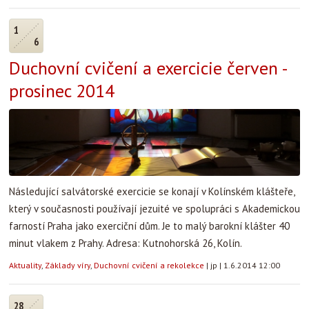
1
6
Duchovní cvičení a exercicie červen -
prosinec 2014
Následující salvátorské exercicie se konají v Kolínském klášteře,
který v současnosti používají jezuité ve spolupráci s Akademickou
farností Praha jako exerciční dům. Je to malý barokní klášter 40
minut vlakem z Prahy. Adresa: Kutnohorská 26, Kolín.
Aktuality
,
Základy víry
,
Duchovní cvičení a rekolekce
|
jp
|
1.6.2014 12:00
28