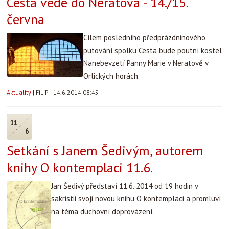
Cesta vede do Neratova - 14./15.
června
Cílem posledního předprázdninového
putování spolku Cesta bude poutní kostel
Nanebevzetí Panny Marie v Neratově v
Orlických horách.
Aktuality
|
FiLiP
|
14.6.2014 08:45
11
6
Setkání s Janem Šedivým, autorem
knihy O kontemplaci 11.6.
Jan Šedivý představí 11.6. 2014 od 19 hodin v
sakristii svoji novou knihu O kontemplaci a promluví
na téma duchovní doprovázení.