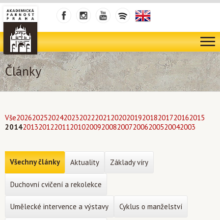
Články
Vše
2026
2025
2024
2023
2022
2021
2020
2019
2018
2017
2016
2015
2014
2013
2012
2011
2010
2009
2008
2007
2006
2005
2004
2003
Všechny články
Aktuality
Základy víry
Duchovní cvičení a rekolekce
Umělecké intervence a výstavy
Cyklus o manželství