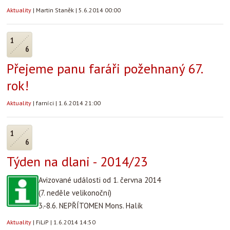
Aktuality
|
Martin Staněk
|
5.6.2014 00:00
1
6
Přejeme panu faráři požehnaný 67.
rok!
Aktuality
|
farníci
|
1.6.2014 21:00
1
6
Týden na dlani - 2014/23
Avizované události od 1. června 2014
(7. neděle velikonoční)
3.-8.6. NEPŘÍTOMEN Mons. Halík
Aktuality
|
FiLiP
|
1.6.2014 14:50