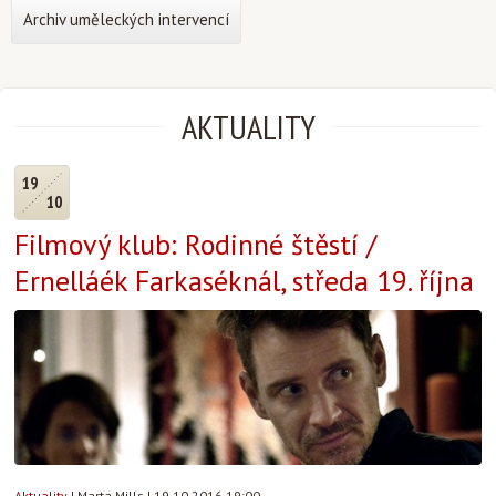
Archiv uměleckých intervencí
AKTUALITY
19
10
Filmový klub: Rodinné štěstí /
Ernelláék Farkaséknál, středa 19. října
Aktuality
|
Marta Mills
|
19.10.2016 19:00