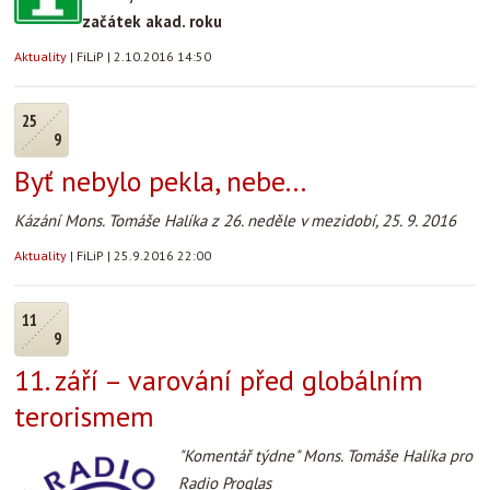
začátek akad. roku
Aktuality
|
FiLiP
|
2.10.2016 14:50
25
9
Byť nebylo pekla, nebe...
Kázání Mons. Tomáše Halíka z 26. neděle v mezidobí, 25. 9. 2016
Aktuality
|
FiLiP
|
25.9.2016 22:00
11
9
11. září – varování před globálním
terorismem
"Komentář týdne" Mons. Tomáše Halíka pro
Radio Proglas