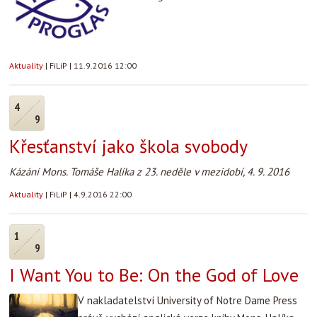
Aktuality
|
FiLiP
|
11.9.2016 12:00
4
9
Křesťanství jako škola svobody
Kázání Mons. Tomáše Halíka z 23. neděle v mezidobí, 4. 9. 2016
Aktuality
|
FiLiP
|
4.9.2016 22:00
1
9
I Want You to Be: On the God of Love
V nakladatelství University of Notre Dame Press