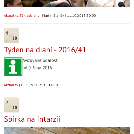
Aktuality
,
Základy víry
|
Martin Staněk
|
11.10.2016 20:00
9
10
Týden na dlani - 2016/41
Avizované události
od 9. října 2016
.
Aktuality
|
FiLiP
|
9.10.2016 14:50
7
10
Sbírka na intarzii