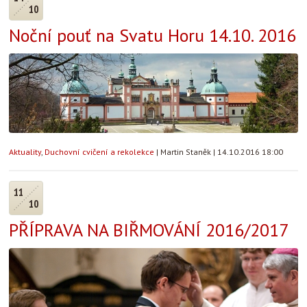
10
Noční pouť na Svatu Horu 14.10. 2016
Aktuality
,
Duchovní cvičení a rekolekce
|
Martin Staněk
|
14.10.2016 18:00
11
10
PŘÍPRAVA NA BIŘMOVÁNÍ 2016/2017