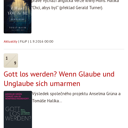
právě vychází anglická verze knihy Mons. Halíka
"Chci, abys byl" (překlad Gerald Turner).
Aktuality
|
FiLiP
|
1.9.2016 00:00
1
9
Gott los werden? Wenn Glaube und
Unglaube sich umarmen
Výsledek společného projektu Anselma Grüna a
Tomáše Halíka...