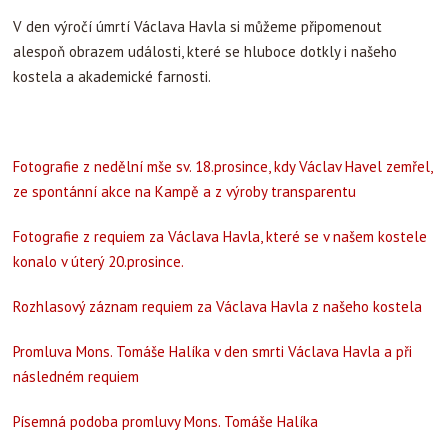
V den výročí úmrtí Václava Havla si můžeme připomenout
alespoň obrazem události, které se hluboce dotkly i našeho
kostela a akademické farnosti.
Fotografie z nedělní mše sv. 18.prosince, kdy Václav Havel zemřel,
ze spontánní akce na Kampě a z výroby transparentu
Fotografie z requiem za Václava Havla, které se v našem kostele
konalo v úterý 20.prosince.
Rozhlasový záznam requiem za Václava Havla z našeho kostela
Promluva Mons. Tomáše Halíka v den smrti Václava Havla a při
následném requiem
Písemná podoba promluvy Mons. Tomáše Halíka