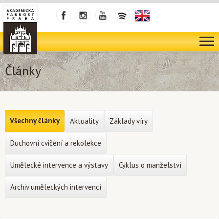
Články
Všechny články
Aktuality
Základy víry
Duchovní cvičení a rekolekce
Umělecké intervence a výstavy
Cyklus o manželství
Archiv uměleckých intervencí