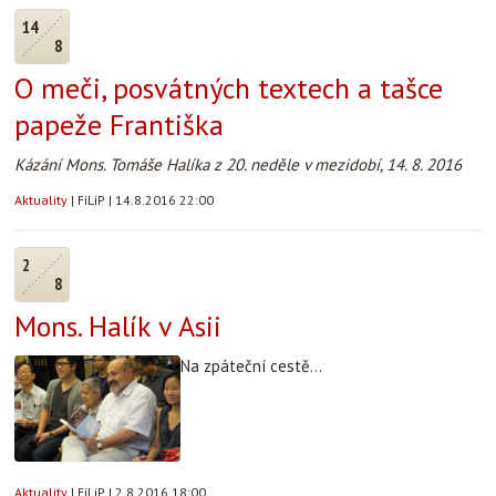
14
8
O meči, posvátných textech a tašce
papeže Františka
Kázání Mons. Tomáše Halíka z 20. neděle v mezidobí, 14. 8. 2016
Aktuality
|
FiLiP
|
14.8.2016 22:00
2
8
Mons. Halík v Asii
Na zpáteční cestě...
Aktuality
|
FiLiP
|
2.8.2016 18:00