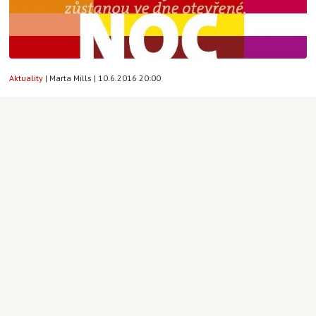
Aktuality
|
Marta Mills
|
10.6.2016 20:00
8
6
Filmový klub: Naše malá sestra /
Unimachi diary, středa 8.června
Aktuality
|
Marta Mills
|
8.6.2016 19:00