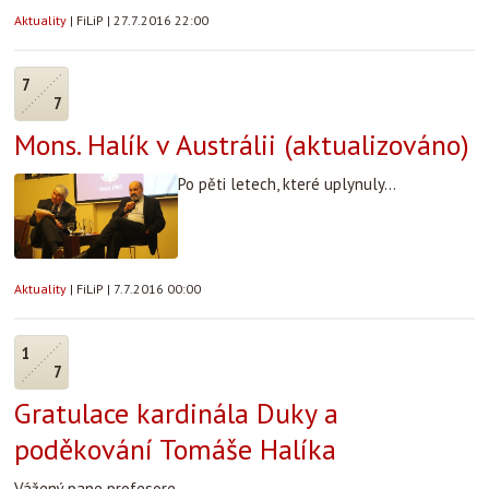
Aktuality
|
FiLiP
|
27.7.2016 22:00
7
7
Mons. Halík v Austrálii (aktualizováno)
Po pěti letech, které uplynuly...
Aktuality
|
FiLiP
|
7.7.2016 00:00
1
7
Gratulace kardinála Duky a
poděkování Tomáše Halíka
Vážený pane profesore,