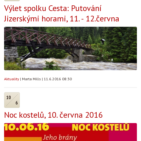
Výlet spolku Cesta: Putování
Jizerskými horami, 11. - 12.června
Aktuality
|
Marta Mills
|
11.6.2016 08:30
10
6
Noc kostelů, 10. června 2016