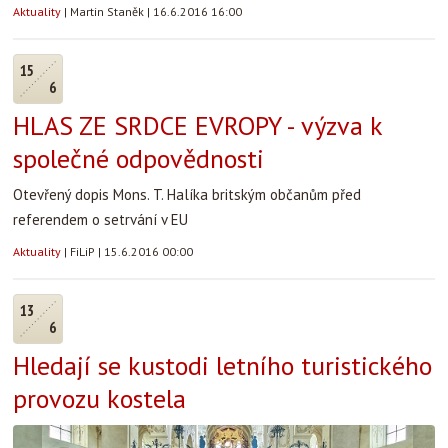
Aktuality
|
Martin Staněk
|
16.6.2016 16:00
15
6
HLAS ZE SRDCE EVROPY - výzva k
společné odpovědnosti
Otevřený dopis Mons. T. Halíka britským občanům před
referendem o setrvání v EU
Aktuality
|
FiLiP
|
15.6.2016 00:00
13
6
Hledají se kustodi letního turistického
provozu kostela