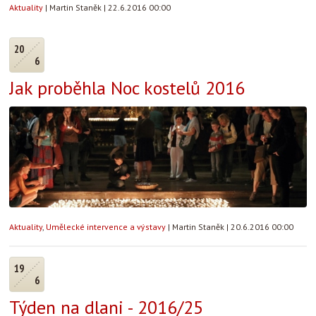
Aktuality
|
Martin Staněk
|
22.6.2016 00:00
20
6
Jak proběhla Noc kostelů 2016
Aktuality
,
Umělecké intervence a výstavy
|
Martin Staněk
|
20.6.2016 00:00
19
6
Týden na dlani - 2016/25