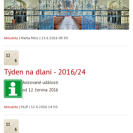
Aktuality
|
Marta Mills
|
13.6.2016 09:30
12
6
Týden na dlani - 2016/24
Avizované události
od 12. června 2016
.
Aktuality
|
FiLiP
|
12.6.2016 14:50
11
6