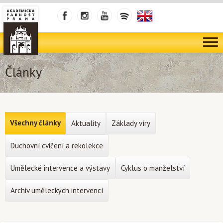
Články
Všechny články
Aktuality
Základy víry
Duchovní cvičení a rekolekce
Umělecké intervence a výstavy
Cyklus o manželství
Archiv uměleckých intervencí