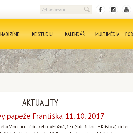
NABÍZÍME
KE STUDIU
KALENDÁŘ
MULTIMÉDIA
POD
AKTUALITY
y papeže Františka 11. 10. 2017
tého Vincence Lérinského: »Možná, že někdo řekne: v Kristově církvi