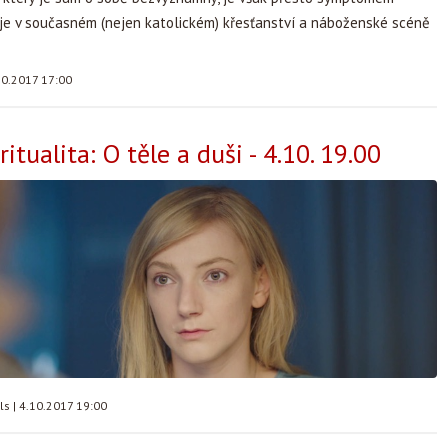
je v současném (nejen katolickém) křesťanství a náboženské scéně
10.2017 17:00
ritualita: O těle a duši - 4.10. 19.00
lls
|
4.10.2017 19:00