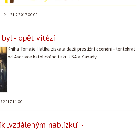
taněk
|
21.7.2017 00:00
 byl - opět vítězí
Kniha Tomáše Halíka získala další prestižní ocenění - tentokrát
od Asociace katolického tisku USA a Kanady
.7.2017 11:00
ík „vzdáleným nablízku“ -