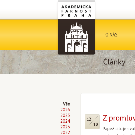
O NÁS
Články
Vše
2026
2025
Z promluv
12
2024
10
2023
Papež cituje sva
2022