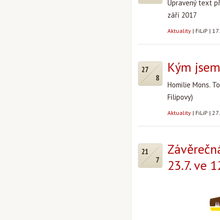
Upravený text př
září 2017
Aktuality
|
FiLiP
|
17
Kým jsem
27
8
Homilie Mons. To
Filipovy)
Aktuality
|
FiLiP
|
27
Závěrečná
21
7
23.7. ve 1