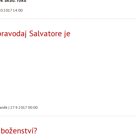
k akad. roku
10.2017 14:00
pravodaj Salvatore je
taněk
|
27.9.2017 00:00
áboženství?