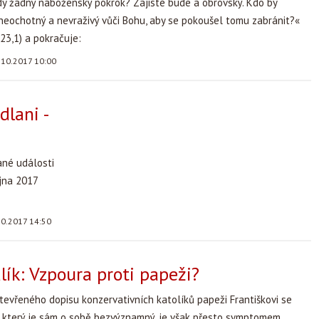
dy žádný náboženský pokrok? Zajisté bude a obrovský. Kdo by
neochotný a nevraživý vůči Bohu, aby se pokoušel tomu zabránit?«
23,1) a pokračuje:
.10.2017 10:00
dlani -
ané události
íjna 2017
10.2017 14:50
ík: Vzpoura proti papeži?
evřeného dopisu konzervativních katolíků papeži Františkovi se
 který je sám o sobě bezvýznamný, je však přesto symptomem