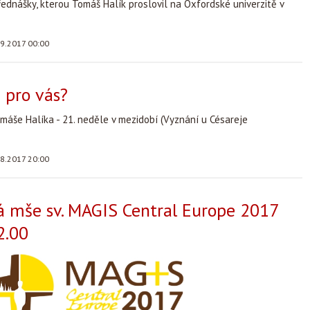
ednášky, kterou Tomáš Halík proslovil na Oxfordské univerzitě v
.9.2017 00:00
 pro vás?
máše Halíka - 21. neděle v mezidobí (Vyznání u Césareje
.8.2017 20:00
 mše sv. MAGIS Central Europe 2017
2.00