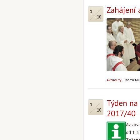
Zahájení
1
10
Aktuality
|
Marta Mi
Týden na 
1
10
2017/40
Avizov
od 1. ř