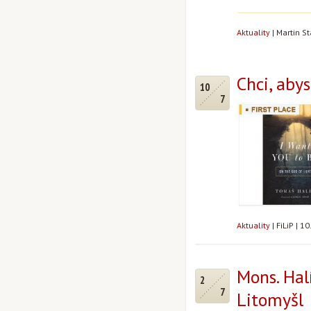
Aktuality
|
Martin S
Chci, abys
10
7
Aktuality
|
FiLiP
|
10
Mons. Hal
2
7
Litomyšl