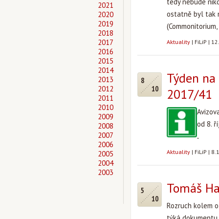
tedy nebude nik
2021
ostatně byl tak 
2020
2019
(Commonitorium, 
2018
2017
Aktuality
|
FiLiP
|
12
2016
2015
2014
Týden na 
2013
8
2012
10
2017/41
2011
2010
Avizov
2009
od 8. ř
2008
2007
.
2006
Aktuality
|
FiLiP
|
8.
2005
2004
2003
Tomáš Hal
5
10
Rozruch kolem ot
týká dokumentu,