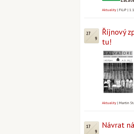
Začáte
Aktuality
|
FiLiP
|
1.
Říjnový z
27
9
tu!
Aktuality
|
Martin S
Návrat n
17
9