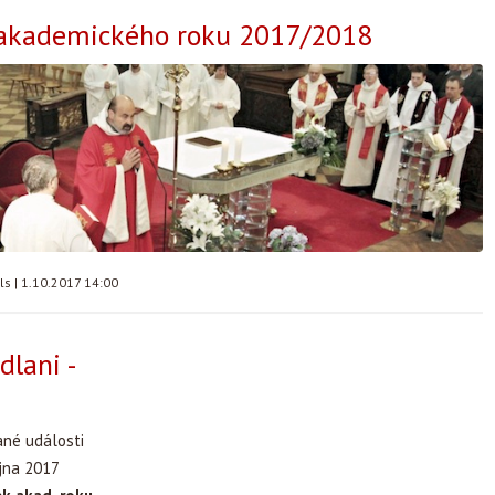
 akademického roku 2017/2018
lls
|
1.10.2017 14:00
dlani -
ané události
íjna 2017