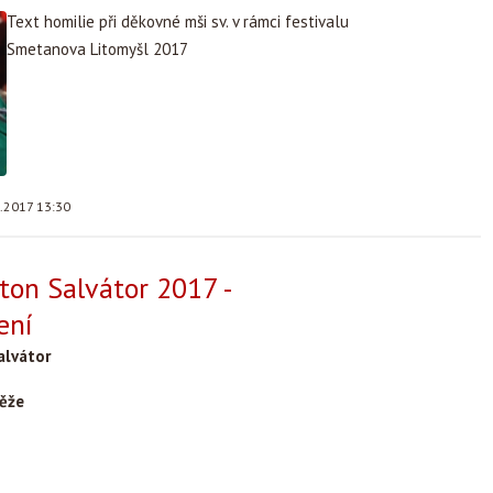
Text homilie při děkovné mši sv. v rámci festivalu
Smetanova Litomyšl 2017
7.2017 13:30
on Salvátor 2017 -
ení
alvátor
těže