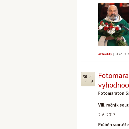
Aktuality
|
FiLiP
|
2.
Fotomarat
30
6
vyhodnoc
Fotomaraton S
VIII. ročník sou
2. 6. 2017
Průběh soutěže