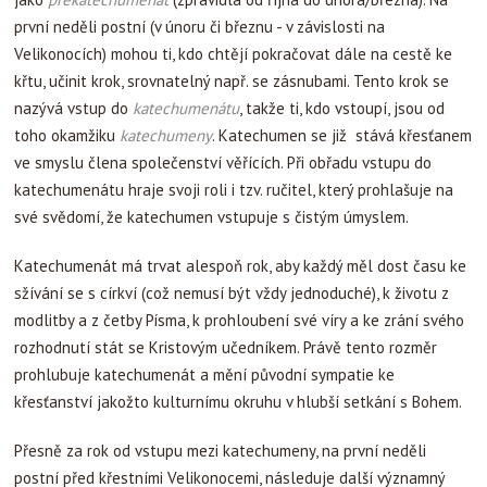
první neděli postní (v únoru či březnu - v závislosti na
Velikonocích) mohou ti, kdo chtějí pokračovat dále na cestě ke
křtu, učinit krok, srovnatelný např. se zásnubami. Tento krok se
nazývá vstup do
katechumenátu
, takže ti, kdo vstoupí, jsou od
toho okamžiku
katechumeny
. Katechumen se již stává křesťanem
ve smyslu člena společenství věřících. Při obřadu vstupu do
katechumenátu hraje svoji roli i tzv. ručitel, který prohlašuje na
své svědomí, že katechumen vstupuje s čistým úmyslem.
Katechumenát má trvat alespoň rok, aby každý měl dost času ke
sžívání se s církví (což nemusí být vždy jednoduché), k životu z
modlitby a z četby Písma, k prohloubení své víry a ke zrání svého
rozhodnutí stát se Kristovým učedníkem. Právě tento rozměr
prohlubuje katechumenát a mění původní sympatie ke
křesťanství jakožto kulturnímu okruhu v hlubší setkání s Bohem.
Přesně za rok od vstupu mezi katechumeny, na první neděli
postní před křestními Velikonocemi, následuje další významný