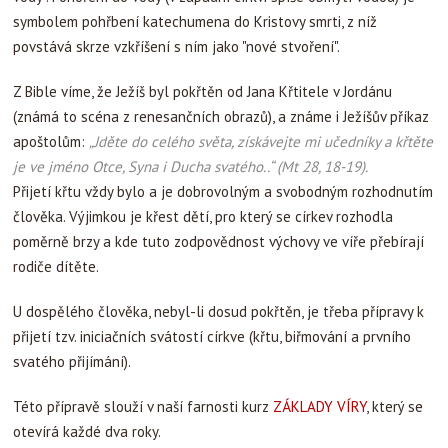
symbolem pohřbení katechumena do Kristovy smrti, z níž
povstává skrze vzkříšení s ním jako "nové stvoření".
Z Bible víme, že Ježíš byl pokřtěn od Jana Křtitele v Jordánu
(známá to scéna z renesančních obrazů), a známe i Ježíšův příkaz
apoštolům:
„Jděte do celého světa, získávejte mi učedníky a křtěte
je ve jméno Otce, Syna i Ducha svatého..“ (Mt 28, 18-19).
Přijetí křtu vždy bylo a je dobrovolným a svobodným rozhodnutím
člověka. Výjimkou je křest dětí, pro který se církev rozhodla
poměrně brzy a kde tuto zodpovědnost výchovy ve víře přebírají
rodiče dítěte.
U dospělého člověka, nebyl-li dosud pokřtěn, je třeba přípravy k
přijetí tzv. iniciačních svátostí církve (křtu, biřmování a prvního
svatého přijímání).
Této přípravě slouží v naší farnosti kurz
ZÁKLADY VÍRY
, který se
otevírá každé dva roky.