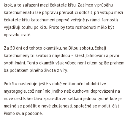
krok, a to zařazení mezi čekatele křtu. Zatímco v průběhu
katechumenátu lze přípravu přerušit či odložit, při vstupu mezi
čekatele křtu katechumeni poprvé veřejně (v rámci farnosti)
vyjadřují touhu po křtu. Proto by toto rozhodnutí mělo být
opravdu zralé.
Za 50 dní od tohoto okamžiku, na Bílou sobotu, čekají
katechumeny tři svátosti najednou – křest, biřmování a první
sv.přijímání. Tento okamžik však vůbec není cílem, spíše prahem,
ba počátkem plného života z víry.
Po křtu následuje ještě v době velikonoční období tzv.
mystagogie, což není nic jiného než duchovní doprovázení na
nové cestě. Sestává zpravidla ze setkání jednou týdně, kde je
možné se podělit o nové zkušenosti, společně se modlit, číst
Písmo sv. a podobně.