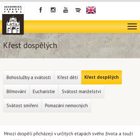
Křest dospělých
Křest dospělých
Bohoslužby a svátosti
Křest dětí
Biřmování
Eucharistie
Svátost manželství
Svátost smíření
Pomazání nemocných
Mnozí dospělí přicházejí v určitých etapách svého života a touží