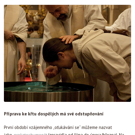
Příprava ke křtu dospělých má své odstupňování
První období vzájemného „oťukávání se“ můžeme nazvat
jako
prekatechumenát
(zpravidla od října do února/března). Na