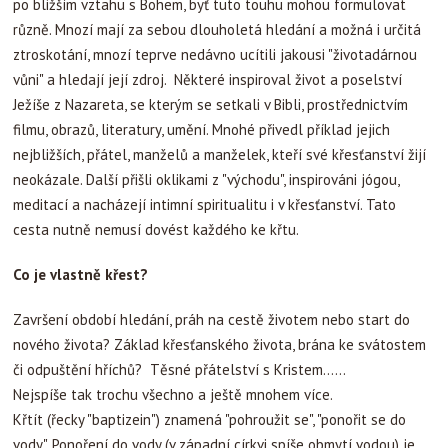
po bližším vztahu s Bohem, byť tuto touhu mohou formulovat
různě. Mnozí mají za sebou dlouholetá hledání a možná i určitá
ztroskotání, mnozí teprve nedávno ucítili jakousi "životadárnou
vůni" a hledají její zdroj. Některé inspiroval život a poselství
Ježíše z Nazareta, se kterým se setkali v Bibli, prostřednictvím
filmu, obrazů, literatury, umění. Mnohé přivedl příklad jejich
nejbližších, přátel, manželů a manželek, kteří své křesťanství žijí
neokázale. Další přišli oklikami z "východu", inspirováni jógou,
meditací a nacházejí intimní spiritualitu i v křesťanství. Tato
cesta nutně nemusí dovést každého ke křtu.
Co je vlastně křest?
Završení období hledání, práh na cestě životem nebo start do
nového života? Základ křesťanského života, brána ke svátostem
či odpuštění hříchů? Těsné přátelství s Kristem......
Nejspíše tak trochu všechno a ještě mnohem více.
Křtít (řecky "baptizein") znamená "pohroužit se", "ponořit se do
vody". Ponoření do vody (v západní církvi spíše obmytí vodou) je