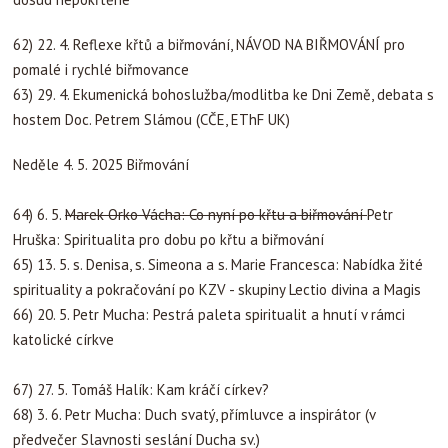
62) 22. 4. Reflexe křtů a biřmování, NÁVOD NA BIŘMOVÁNÍ pro
pomalé i rychlé biřmovance
63) 29. 4. Ekumenická bohoslužba/modlitba ke Dni Země, debata s
hostem Doc. Petrem Slámou (CČE, EThF UK)
Neděle 4. 5. 2025 Biřmování
64) 6. 5.
Marek Orko Vácha: Co nyní po křtu a biřmování
Petr
Hruška: Spiritualita pro dobu po křtu a biřmování
65) 13. 5. s. Denisa, s. Simeona a s. Marie Francesca: Nabídka žité
spirituality a pokračování po KZV - skupiny Lectio divina a Magis
66) 20. 5. Petr Mucha: Pestrá paleta spiritualit a hnutí v rámci
katolické církve
67) 27. 5. Tomáš Halík: Kam kráčí církev?
68) 3. 6. Petr Mucha: Duch svatý, přímluvce a inspirátor (v
předvečer Slavnosti seslání Ducha sv.)