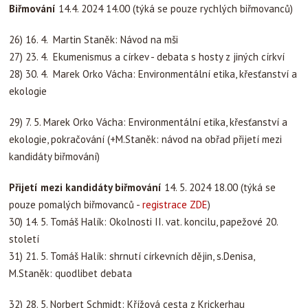
Biřmování
14.4. 2024 14.00 (týká se pouze rychlých biřmovanců)
26) 16. 4. Martin Staněk: Návod na mši
27) 23. 4. Ekumenismus a církev - debata s hosty z jiných církví
28) 30. 4. Marek Orko Vácha: Environmentální etika, křesťanství a
ekologie
29) 7. 5. Marek Orko Vácha: Environmentální etika, křesťanství a
ekologie, pokračování (+M.Staněk: návod na obřad přijetí mezi
kandidáty biřmování)
Přijetí mezi kandidáty biřmování
14. 5. 2024 18.00 (týká se
pouze pomalých biřmovanců -
registrace ZDE
)
30) 14. 5. Tomáš Halík: Okolnosti II. vat. koncilu, papežové 20.
století
31) 21. 5. Tomáš Halík: shrnutí církevních dějin, s.Denisa,
M.Staněk: quodlibet debata
32) 28. 5. Norbert Schmidt: Křížová cesta z Krickerhau