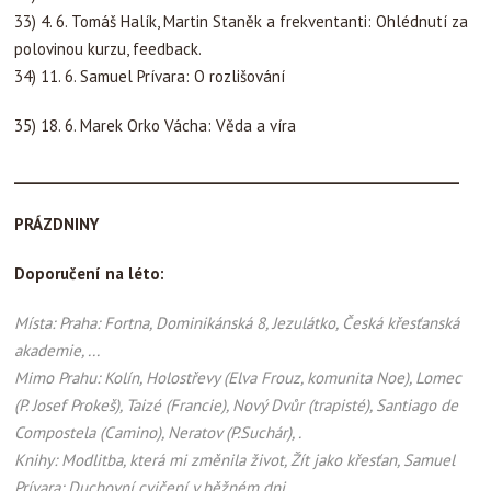
33) 4. 6. Tomáš Halík, Martin Staněk a frekventanti: Ohlédnutí za
polovinou kurzu, feedback.
34) 11. 6. Samuel Prívara: O rozlišování
35) 18. 6. Marek Orko Vácha: Věda a víra
__________________________________________________________
PRÁZDNINY
Doporučení na léto:
Místa: Praha: Fortna, Dominikánská 8, Jezulátko, Česká křesťanská
akademie, ...
Mimo Prahu: Kolín, Holostřevy (Elva Frouz, komunita Noe), Lomec
(P. Josef Prokeš), Taizé (Francie), Nový Dvůr (trapisté), Santiago de
Compostela (Camino), Neratov (P.Suchár), .
Knihy: Modlitba, která mi změnila život, Žít jako křesťan, Samuel
Prívara: Duchovní cvičení v běžném dni