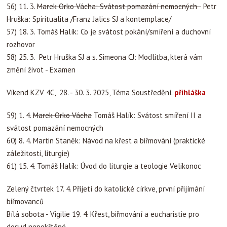
56) 11. 3.
Marek Orko Vácha: Svátost pomazání nemocných
Petr
Hruška: Spiritualita /Franz Jalics SJ a kontemplace/
57) 18. 3. Tomáš Halík: Co je svátost pokání/smíření a duchovní
rozhovor
58) 25. 3. Petr Hruška SJ a s. Simeona CJ: Modlitba, která vám
změní život - Examen
Víkend KZV 4C, 28. - 30. 3. 2025, Téma Soustředění.
přihláška
59) 1. 4.
Marek Orko Vácha
Tomáš Halík: Svátost smíření II a
svátost pomazání nemocných
60) 8. 4.
Martin Staněk: Návod na křest a biřmování (praktické
záležitosti, liturgie)
61) 15. 4. Tomáš Halík: Úvod do liturgie a teologie Velikonoc
Zelený čtvrtek 17. 4. Přijetí do katolické církve, první přijímání
biřmovanců
Bílá sobota - Vigilie 19. 4. Křest, biřmování a eucharistie pro
dosud nepokřtěné