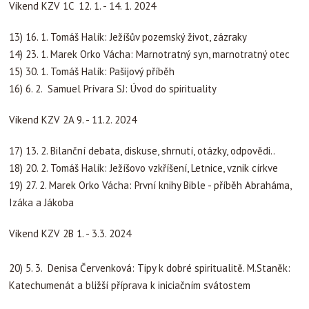
Víkend KZV 1C 12. 1. - 14. 1. 2024
13) 16. 1. Tomáš Halík: Ježíšův pozemský život, zázraky
14) 23. 1. Marek Orko Vácha: Marnotratný syn, marnotratný otec
15) 30. 1. Tomáš Halík: Pašijový příběh
16) 6. 2. Samuel Prívara SJ: Úvod do spirituality
Víkend KZV 2A 9. - 11.2. 2024
17) 13. 2. Bilanční debata, diskuse, shrnutí, otázky, odpovědi..
18) 20. 2. Tomáš Halík: Ježíšovo vzkříšení, Letnice, vznik církve
19) 27. 2. Marek Orko Vácha: První knihy Bible - příběh Abraháma,
Izáka a Jákoba
Víkend KZV 2B 1. - 3.3. 2024
20) 5. 3. Denisa Červenková: Tipy k dobré spiritualitě. M.Staněk:
Katechumenát a bližší příprava k iniciačním svátostem