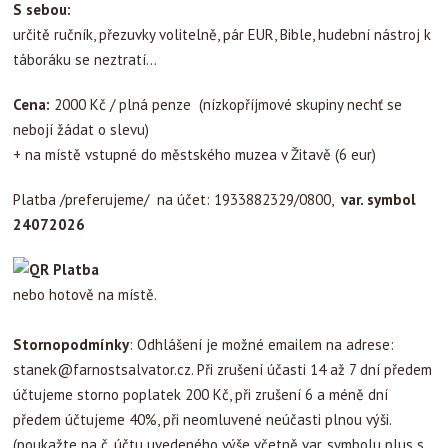
S sebou:
určitě ručník, přezuvky volitelně, pár EUR, Bible, hudební nástroj k
táboráku se neztratí...
Cena:
2000 Kč / plná penze (nízkopříjmové skupiny nechť se
nebojí žádat o slevu)
+ na místě vstupné do městského muzea v Žitavě (6 eur)
Platba /preferujeme/ na účet: 1933882329/0800,
var. symbol
24072026
nebo hotově na místě.
Stornopodmínky
: Odhlášení je možné emailem na adrese:
stanek@farnostsalvator.cz
. Při zrušení účasti 14 až 7 dní předem
účtujeme storno poplatek 200 Kč, při zrušení 6 a méně dní
předem účtujeme 40%, při neomluvené neúčasti plnou výši.
(poukažte na č. účtu uvedeného výše včetně var. symbolu plus s