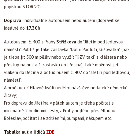
popiskou STORNO).
Doprava
: individuálně autobusem nebo autem (dopravit se
ideálně do
17.30!
)
Autobusem: č. 400 z Prahy
Střížkova
do "Jiřetín pod Jedlovou,
náměstí". Poblíž je také zastávka "Dolní Podluží, křižovatka" (pak
je třeba jít 500 m pěšky nebo využít "KZV taxi" z kláštera nebo
přestup na bus a 1 zastávku do Jiřetína). Také možnost jet
vlakem do Děčína a odtud busem č. 402 do "Jiřetín pod Jedlovou,
náměstí".
A proč auto? Hlavně kvůli nedělní návštěvě nedaleké německé
Žitavy;
Pro dopravu do Jiřetína v pátek autem je třeba počítat s
minimálně 2 hodinami cesty, z Prahy nejlépe přes Mladou
Boleslav, počítat i se zdrženími, pumpami, nákupem etc.
Tabulka aut a řidičů
ZDE