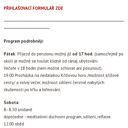
PŘIHLAŠOVACÍ FORMULÁŘ ZDE
------------------------------------------------------------------------------------
--------------------------------
Program podrobněji:
Pátek
: Příjezd do penzionu možný již
od 17 hod.
(samozřejmě po
okolí je možné se toulat klidně od rána), ubytování.
Večeře v 18 hodin (není možné schovat ani posunout).
19.00 Procházka na nedalekou Křížovou horu /možnost křížové
cesty/ a volný večer, možnost sdílení čerstvě nabytých
zkušeností po křtu a biřmování.
Sobota:
8.- 8.30 snídaně
dopoledne - meditativní duchovní program, sdílení, reflexe.
12.00 oběd