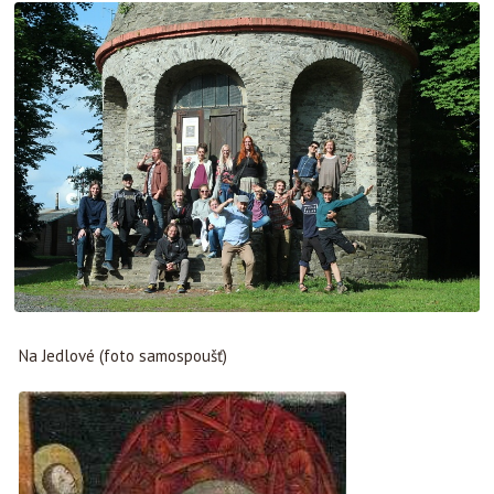
Na Jedlové (foto samospoušť)