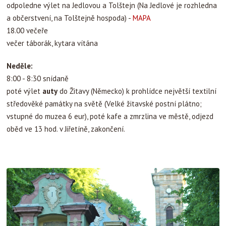
odpoledne výlet na Jedlovou a Tolštejn (Na Jedlové je rozhledna
a občerstvení, na Tolštejně hospoda) -
MAPA
18.00 večeře
večer táborák, kytara vítána
Neděle:
8:00 - 8:30 snídaně
poté výlet
auty
do Žitavy (Německo) k prohlídce největší textilní
středověké památky na světě (Velké žitavské postní plátno;
vstupné do muzea 6 eur), poté kafe a zmrzlina ve městě, odjezd
oběd ve 13 hod. v Jiřetíně, zakončení.