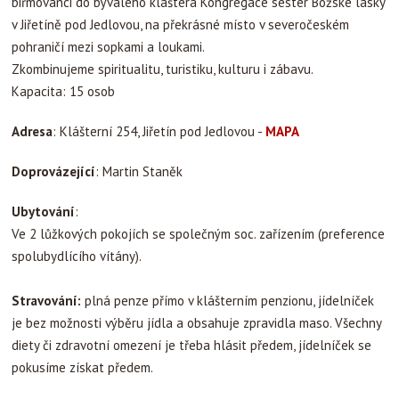
biřmovanci do bývalého kláštera Kongregace sester Božské lásky
v Jiřetíně pod Jedlovou, na překrásné místo v severočeském
pohraničí mezi sopkami a loukami.
Zkombinujeme spiritualitu, turistiku, kulturu i zábavu.
Kapacita: 15 osob
Adresa
: Klášterní 254, Jiřetín pod Jedlovou -
MAPA
Doprovázející
: Martin Staněk
Ubytování
:
Ve 2 lůžkových pokojích se společným soc. zařízením (preference
spolubydlícího vítány).
Stravování:
plná penze přímo v klášterním penzionu, jídelníček
je bez možnosti výběru jídla a obsahuje zpravidla maso. Všechny
diety či zdravotní omezení je třeba hlásit předem, jídelníček se
pokusíme získat předem.