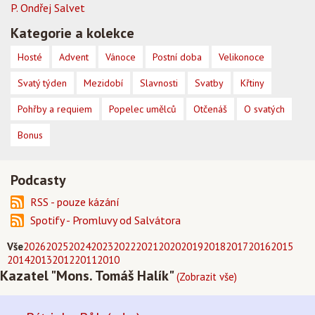
P. Ondřej Salvet
Kategorie a kolekce
Hosté
Advent
Vánoce
Postní doba
Velikonoce
Svatý týden
Mezidobí
Slavnosti
Svatby
Křtiny
Pohřby a requiem
Popelec umělců
Otčenáš
O svatých
Bonus
Podcasty
RSS - pouze kázání
Spotify - Promluvy od Salvátora
Vše
2026
2025
2024
2023
2022
2021
2020
2019
2018
2017
2016
2015
2014
2013
2012
2011
2010
Kazatel "Mons. Tomáš Halík"
(Zobrazit vše)