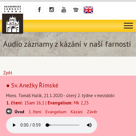
Audio záznamy z kázání v naší farnosti
Zpět
● Sv. Anežky Římské
Mons. Tomáš Halík, 21.1.2020 - úterý 2. týdne v mezidobí
1. čtení:
1Sam 16,1 |
Evangelium:
Mk 2,23
Úvod
1. čtení
Evangelium
Kázání
Závěr