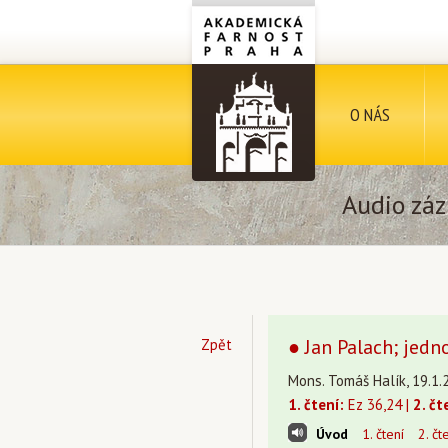
O NÁS
Audio záz
● Jan Palach; jedno
Zpět
Mons. Tomáš Halík, 19.1.
1. čtení:
Ez 36,24 |
2. čt
Úvod
1. čtení
2. čt