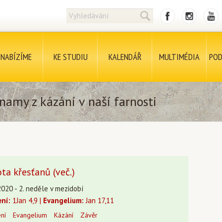
NABÍZÍME
KE STUDIU
KALENDÁŘ
MULTIMÉDIA
POD
namy z kázání v naší farnosti
ta křesťanů (več.)
2020 - 2. neděle v mezidobí
ení:
1Jan 4,9 |
Evangelium:
Jan 17,11
ení
Evangelium
Kázání
Závěr