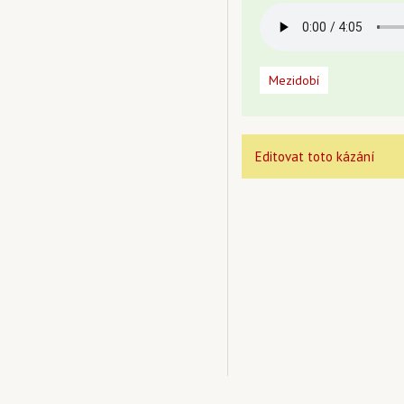
Mezidobí
Editovat toto kázání