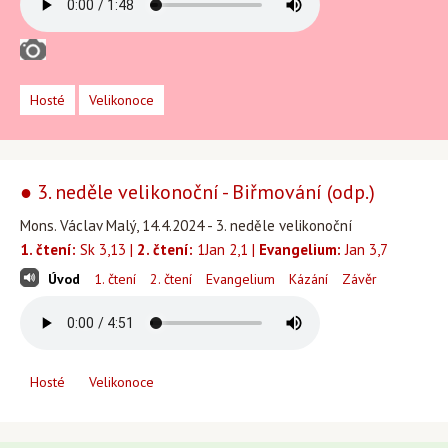
Hosté
Velikonoce
● 3. neděle velikonoční - Biřmování (odp.)
Mons. Václav Malý, 14.4.2024 - 3. neděle velikonoční
1. čtení:
Sk 3,13 |
2. čtení:
1Jan 2,1 |
Evangelium:
Jan 3,7
Úvod
1. čtení
2. čtení
Evangelium
Kázání
Závěr
Hosté
Velikonoce