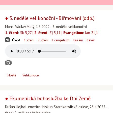
● 3. neděle velikonoční - Biřmování (odp.)
Mons. Václav Malý, 1.5.2022 - 3. neděle velikonoční
1. čtení:
Sk 5,27 |
2. čtení:
Zj 5,11 |
Evangelium:
Jan 21,1
Úvod
1. čtení
2. čtení
Evangelium
Kázání
Závěr
Hosté
Velikonoce
● Ekumenická bohoslužba ke Dni Země
Dušan Hejbal, emeritní biskup Starokatolické církve, 26.4.2022 -
úterý 2. velikonočního týdne