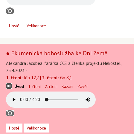
Hosté
Velikonoce
● Ekumenická bohoslužba ke Dni Země
Alexandra Jacobea, farářka ČCE a členka projektu Nekostel,
25.4.2023 -
1. čtení:
Jób 12,7 |
2. čtení:
Gn 8,1
Úvod
1. čtení
2. čtení
Kázání
Závěr
Hosté
Velikonoce