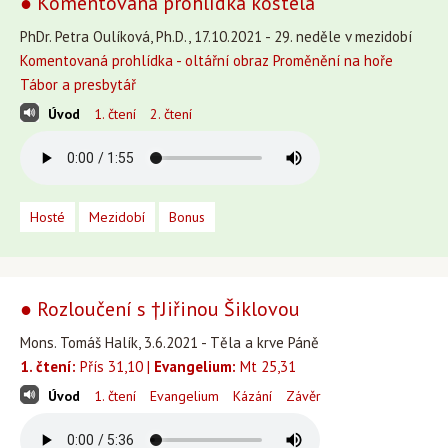
● Komentovaná prohlídka kostela
PhDr. Petra Oulíková, Ph.D., 17.10.2021 - 29. neděle v mezidobí
Komentovaná prohlídka - oltářní obraz Proměnění na hoře
Tábor a presbytář
Úvod
1. čtení
2. čtení
Hosté
Mezidobí
Bonus
● Rozloučení s †Jiřinou Šiklovou
Mons. Tomáš Halík, 3.6.2021 - Těla a krve Páně
1. čtení:
Přís 31,10 |
Evangelium:
Mt 25,31
Úvod
1. čtení
Evangelium
Kázání
Závěr