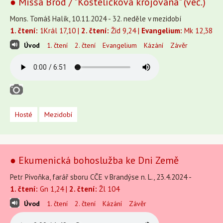
● Missa Brod / "Kostelíčková krojovaná" (več.)
Mons. Tomáš Halík, 10.11.2024 - 32. neděle v mezidobí
1. čtení:
1Král 17,10 |
2. čtení:
Žid 9,24 |
Evangelium:
Mk 12,38
Úvod
1. čtení
2. čtení
Evangelium
Kázání
Závěr
Hosté
Mezidobí
● Ekumenická bohoslužba ke Dni Země
Petr Pivoňka, farář sboru CČE v Brandýse n. L., 23.4.2024 -
1. čtení:
Gn 1,24 |
2. čtení:
Žl 104
Úvod
1. čtení
2. čtení
Kázání
Závěr