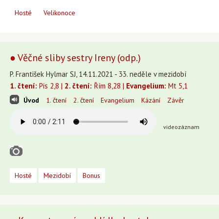
Hosté
Velikonoce
● Věčné sliby sestry Ireny (odp.)
P. František Hylmar SJ, 14.11.2021 - 33. neděle v mezidobí
1. čtení:
Pís 2,8 |
2. čtení:
Řím 8,28 |
Evangelium:
Mt 5,1
Úvod
1. čtení
2. čtení
Evangelium
Kázání
Závěr
videozáznam
Hosté
Mezidobí
Bonus