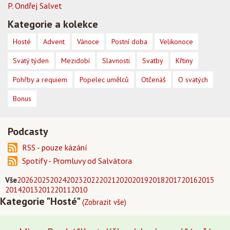
P. Ondřej Salvet
Kategorie a kolekce
Hosté
Advent
Vánoce
Postní doba
Velikonoce
Svatý týden
Mezidobí
Slavnosti
Svatby
Křtiny
Pohřby a requiem
Popelec umělců
Otčenáš
O svatých
Bonus
Podcasty
RSS - pouze kázání
Spotify - Promluvy od Salvátora
Vše
2026
2025
2024
2023
2022
2021
2020
2019
2018
2017
2016
2015
2014
2013
2012
2011
2010
Kategorie "Hosté"
(Zobrazit vše)