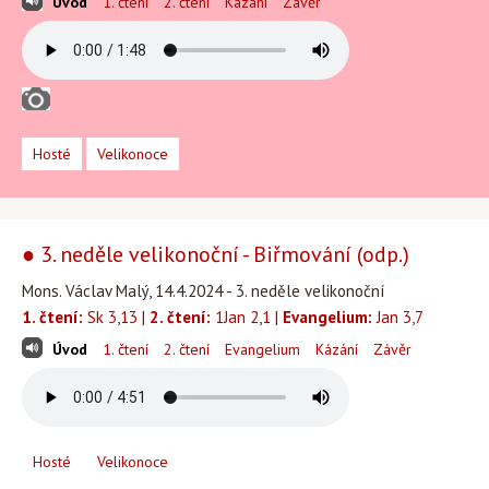
Úvod
1. čtení
2. čtení
Kázání
Závěr
Hosté
Velikonoce
● 3. neděle velikonoční - Biřmování (odp.)
Mons. Václav Malý, 14.4.2024 - 3. neděle velikonoční
1. čtení:
Sk 3,13 |
2. čtení:
1Jan 2,1 |
Evangelium:
Jan 3,7
Úvod
1. čtení
2. čtení
Evangelium
Kázání
Závěr
Hosté
Velikonoce