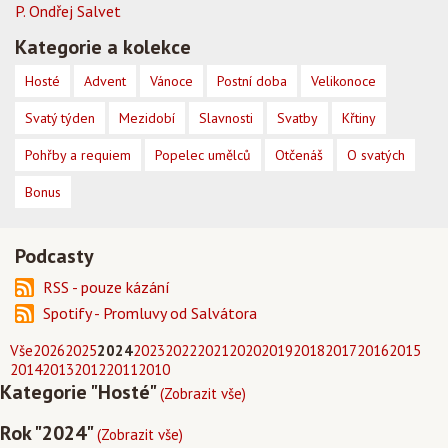
P. Ondřej Salvet
Kategorie a kolekce
Hosté
Advent
Vánoce
Postní doba
Velikonoce
Svatý týden
Mezidobí
Slavnosti
Svatby
Křtiny
Pohřby a requiem
Popelec umělců
Otčenáš
O svatých
Bonus
Podcasty
RSS - pouze kázání
Spotify - Promluvy od Salvátora
Vše
2026
2025
2024
2023
2022
2021
2020
2019
2018
2017
2016
2015
2014
2013
2012
2011
2010
Kategorie "Hosté"
(Zobrazit vše)
Rok "2024"
(Zobrazit vše)