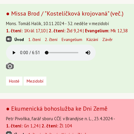
● Missa Brod / "Kostelíčková krojovaná" (več.)
Mons. Tomáš Halík, 10.11.2024 - 32. neděle v mezidobí
1. čtení:
1Král 17,10 |
2. čtení:
Žid 9,24 |
Evangelium:
Mk 12,38
Úvod
1. čtení
2. čtení
Evangelium
Kázání
Závěr
Hosté
Mezidobí
● Ekumenická bohoslužba ke Dni Země
Petr Pivoňka, farář sboru CČE v Brandýse n. L., 23.4.2024 -
1. čtení:
Gn 1,24 |
2. čtení:
Žl 104