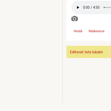
Hosté
Velikonoce
Editovat toto kázání