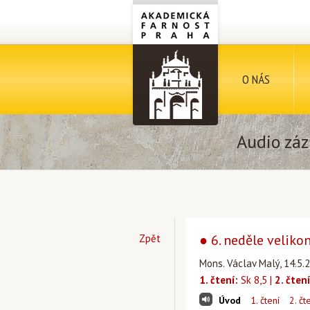
O NÁS
Audio záz
● 6. neděle veliko
Zpět
Mons. Václav Malý, 14.5.2
1. čtení:
Sk 8,5 |
2. čtení
Úvod
1. čtení
2. čt