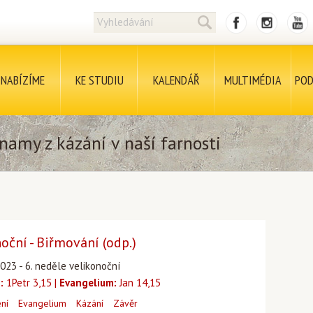
NABÍZÍME
KE STUDIU
KALENDÁŘ
MULTIMÉDIA
POD
namy z kázání v naší farnosti
noční - Biřmování (odp.)
023 - 6. neděle velikonoční
:
1Petr 3,15 |
Evangelium:
Jan 14,15
ení
Evangelium
Kázání
Závěr