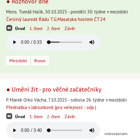
● Rozhovor dne
Mons. Tomáš Halík, 30.10.2023 - pondělí 30. týdne v mezidobí
Čerstvý laureát Ŕádu T.G.Masaryka hostem ČT24
Úvod
1. čtení
2. čtení
Závěr
Mezidobí
Bonus
● Umění žít - pro věčné začátečníky
P. Marek Orko Vácha, 7.10.2023 - sobota 26. týdne v mezidobí
Přednáška v Jablunkově (pro veřejnost - odp.)
Úvod
1. čtení
2. čtení
Závěr
videozáznam