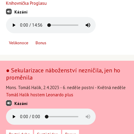
Knihovnička Proglasu
Kázání
Velikonoce
Bonus
● Sekularizace náboženství nezničila, jen ho
proměnila
Mons. Tomáš Halík, 2.4.2023 - 6. neděle postní - Květná neděle
Tomáš Halík hostem Leonardo plus
Kázání