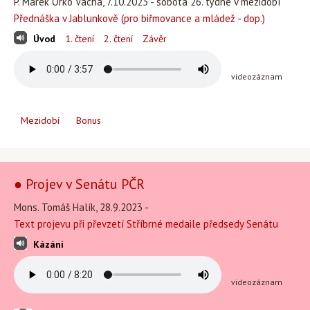
P. Marek Orko Vácha, 7.10.2023 - sobota 26. týdne v mezidobí
Přednáška v Jablunkově (pro biřmovance a mládež - dop.)
Úvod
1. čtení
2. čtení
Závěr
videozáznam
Mezidobí
Bonus
● Projev v Senátu PČR
Mons. Tomáš Halík, 28.9.2023 -
Text projevu při převzetí Stříbrné medaile předsedy Senátu
Kázání
videozáznam