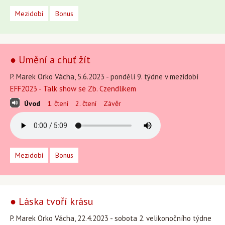
Mezidobí
Bonus
● Umění a chuť žít
P. Marek Orko Vácha, 5.6.2023 - pondělí 9. týdne v mezidobí
EFF2023 - Talk show se Zb. Czendlikem
Úvod
1. čtení
2. čtení
Závěr
Mezidobí
Bonus
● Láska tvoří krásu
P. Marek Orko Vácha, 22.4.2023 - sobota 2. velikonočního týdne