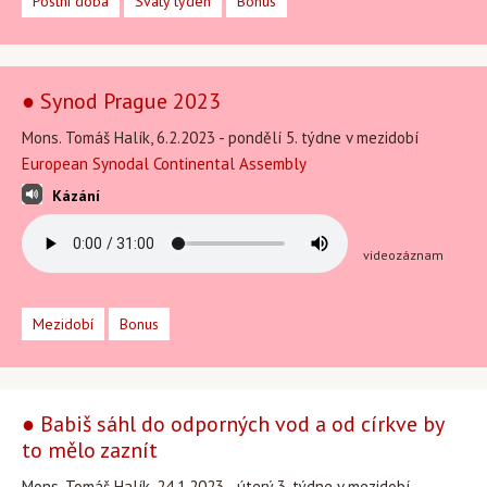
Postní doba
Svatý týden
Bonus
● Synod Prague 2023
Mons. Tomáš Halík, 6.2.2023 - pondělí 5. týdne v mezidobí
European Synodal Continental Assembly
Kázání
videozáznam
Mezidobí
Bonus
● Babiš sáhl do odporných vod a od církve by
to mělo zaznít
Mons. Tomáš Halík, 24.1.2023 - úterý 3. týdne v mezidobí