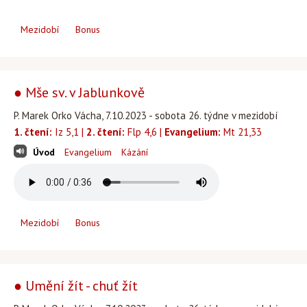
Mezidobí
Bonus
● Mše sv. v Jablunkově
P. Marek Orko Vácha, 7.10.2023 - sobota 26. týdne v mezidobí
1. čtení:
Iz 5,1 |
2. čtení:
Flp 4,6 |
Evangelium:
Mt 21,33
Úvod
Evangelium
Kázání
Mezidobí
Bonus
● Umění žít - chuť žít