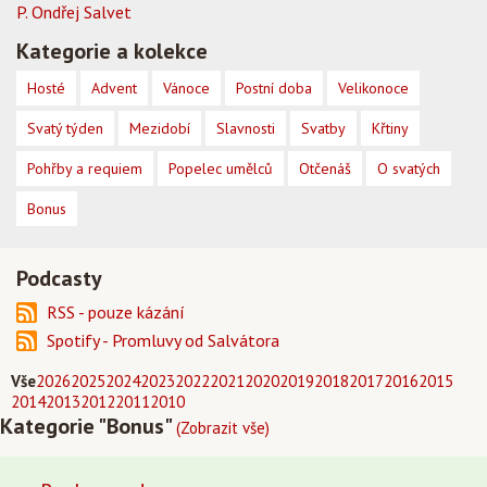
P. Ondřej Salvet
Kategorie a kolekce
Hosté
Advent
Vánoce
Postní doba
Velikonoce
Svatý týden
Mezidobí
Slavnosti
Svatby
Křtiny
Pohřby a requiem
Popelec umělců
Otčenáš
O svatých
Bonus
Podcasty
RSS - pouze kázání
Spotify - Promluvy od Salvátora
Vše
2026
2025
2024
2023
2022
2021
2020
2019
2018
2017
2016
2015
2014
2013
2012
2011
2010
Kategorie "Bonus"
(Zobrazit vše)