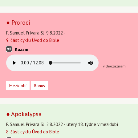
● Proroci
P. Samuel Prívara SJ, 9.8.2022 -
9. část cyklu Úvod do Bible
Kázání
videozáznam
Mezidobí
Bonus
● Apokalypsa
P. Samuel Prívara SJ, 2.8.2022 - úterý 18. týdne v mezidobí
8. část cyklu Úvod do Bible