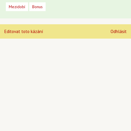
Mezidobí
Bonus
Editovat toto kázání
Odhlásit