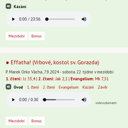
Kázání
Mezidobí
Bonus
● Effatha! (Vrbové, kostol sv. Gorazda)
P. Marek Orko Vácha, 7.9.2024 - sobota 22. týdne v mezidobí
1. čtení:
Iz 35,4 |
2. čtení:
Jak 2,1 |
Evangelium:
Mk 7,31
Úvod
1. čtení
2. čtení
Evangelium
Kázání
Závěr
videozáznam
Mezidobí
Bonus