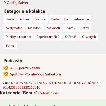
P. Ondřej Salvet
Kategorie a kolekce
Hosté
Advent
Vánoce
Postní doba
Velikonoce
Svatý týden
Mezidobí
Slavnosti
Svatby
Křtiny
Pohřby a requiem
Popelec umělců
Otčenáš
O svatých
Bonus
Podcasty
RSS - pouze kázání
Spotify - Promluvy od Salvátora
Vše
2026
2025
2024
2023
2022
2021
2020
2019
2018
2017
2016
2015
2014
2013
2012
2011
2010
Kategorie "Bonus"
(Zobrazit vše)