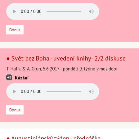
Bonus
● Svět bez Boha - uvedení knihy - 2/2 diskuse
T. Halík & A. Grün, 5.6.2017 - pondělí 9. týdne v mezidobí
Kázání
Bonus
● Augustiniánský týden - přednáška