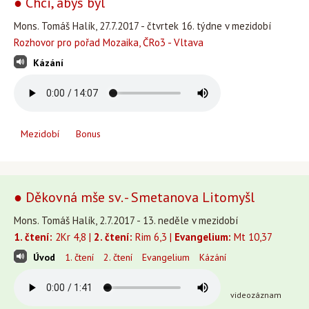
● Chci, abys byl
Mons. Tomáš Halík, 27.7.2017 - čtvrtek 16. týdne v mezidobí
Rozhovor pro pořad Mozaika, ČRo3 - Vltava
Kázání
Mezidobí
Bonus
● Děkovná mše sv. - Smetanova Litomyšl
Mons. Tomáš Halík, 2.7.2017 - 13. neděle v mezidobí
1. čtení:
2Kr 4,8 |
2. čtení:
Rim 6,3 |
Evangelium:
Mt 10,37
Úvod
1. čtení
2. čtení
Evangelium
Kázání
videozáznam