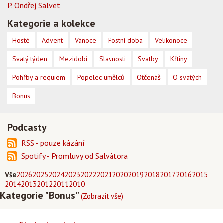
P. Ondřej Salvet
Kategorie a kolekce
Hosté
Advent
Vánoce
Postní doba
Velikonoce
Svatý týden
Mezidobí
Slavnosti
Svatby
Křtiny
Pohřby a requiem
Popelec umělců
Otčenáš
O svatých
Bonus
Podcasty
RSS - pouze kázání
Spotify - Promluvy od Salvátora
Vše
2026
2025
2024
2023
2022
2021
2020
2019
2018
2017
2016
2015
2014
2013
2012
2011
2010
Kategorie "Bonus"
(Zobrazit vše)