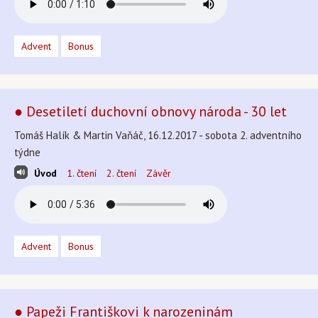
Advent
Bonus
● Desetiletí duchovní obnovy národa - 30 let
Tomáš Halík & Martin Vaňáč, 16.12.2017 - sobota 2. adventního
týdne
Úvod
1. čtení
2. čtení
Závěr
Advent
Bonus
● Papeži Františkovi k narozeninám