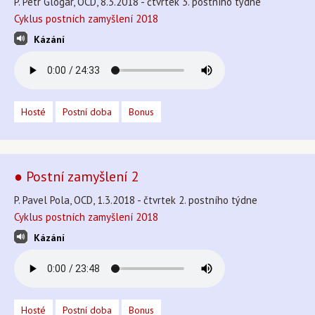
P. Petr Glogar, OCD, 8.3.2018 - čtvrtek 3. postního týdne
Cyklus postních zamyšlení 2018
Kázání
Hosté
Postní doba
Bonus
● Postní zamyšlení 2
P. Pavel Pola, OCD, 1.3.2018 - čtvrtek 2. postního týdne
Cyklus postních zamyšlení 2018
Kázání
Hosté
Postní doba
Bonus