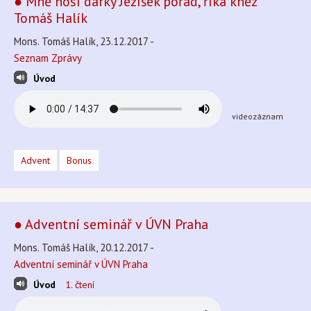
● Mně nosí dárky Ježíšek pořád, říká kněz
Tomáš Halík
Mons. Tomáš Halík, 23.12.2017 -
Seznam Zprávy
Úvod
videozáznam
Advent
Bonus
● Adventní seminář v ÚVN Praha
Mons. Tomáš Halík, 20.12.2017 -
Adventní seminář v ÚVN Praha
Úvod
1. čtení