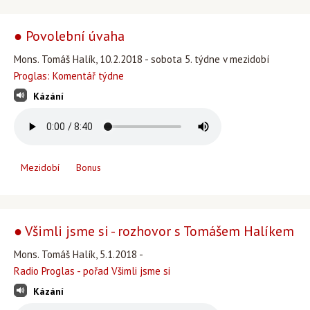
● Povolební úvaha
Mons. Tomáš Halík, 10.2.2018 - sobota 5. týdne v mezidobí
Proglas: Komentář týdne
Kázání
Mezidobí
Bonus
● Všimli jsme si - rozhovor s Tomášem Halíkem
Mons. Tomáš Halík, 5.1.2018 -
Radio Proglas - pořad Všimli jsme si
Kázání