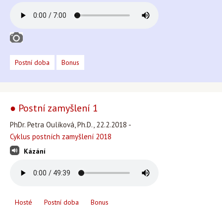
Postní doba
Bonus
● Postní zamyšlení 1
PhDr. Petra Oulíková, Ph.D., 22.2.2018 -
Cyklus postních zamyšlení 2018
Kázání
Hosté
Postní doba
Bonus