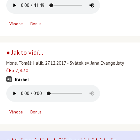
Vánoce
Bonus
● Jak to vidí...
Mons. Tomáš Halík, 27.12.2017 - Svátek sv. Jana Evangelisty
ČRo 2, 8.30
Kázání
Vánoce
Bonus