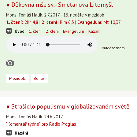
● Děkovná mše sv. - Smetanova Litomyšl
Mons. Tomáš Halík, 2.7.2017 - 13. neděle v mezidobí
1. čtení:
2Kr 4,8 |
2. čtení:
Rim 6,3 |
Evangelium:
Mt 10,37
Úvod
1. čtení
2. čtení
Evangelium
Kázání
videozáznam
Mezidobí
Bonus
● Strašidlo populismu v globalizovaném světě
Mons. Tomáš Halík, 24.6.2017 -
"Komentář týdne" pro Radio Proglas
Kázání