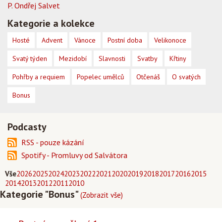
P. Ondřej Salvet
Kategorie a kolekce
Hosté
Advent
Vánoce
Postní doba
Velikonoce
Svatý týden
Mezidobí
Slavnosti
Svatby
Křtiny
Pohřby a requiem
Popelec umělců
Otčenáš
O svatých
Bonus
Podcasty
RSS - pouze kázání
Spotify - Promluvy od Salvátora
Vše
2026
2025
2024
2023
2022
2021
2020
2019
2018
2017
2016
2015
2014
2013
2012
2011
2010
Kategorie "Bonus"
(Zobrazit vše)