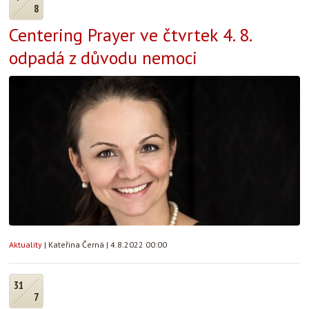
8
Centering Prayer ve čtvrtek 4. 8.
odpadá z důvodu nemoci
Aktuality
|
Kateřina Černá
|
4.8.2022 00:00
31
7