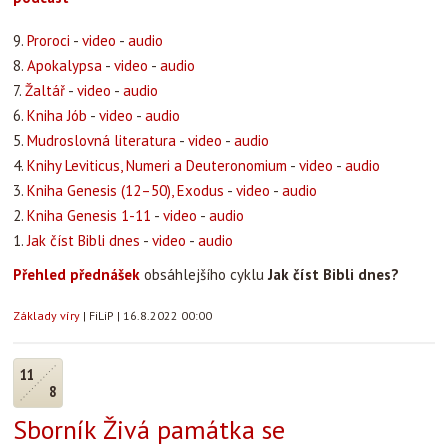
9.
Proroci
-
video
-
audio
8.
Apokalypsa
-
video
-
audio
7.
Žaltář
-
video
-
audio
6.
Kniha Jób
-
video
-
audio
5.
Mudroslovná literatura
-
video
-
audio
4.
Knihy Leviticus, Numeri a Deuteronomium
-
video
-
audio
3.
Kniha Genesis (12–50), Exodus
-
video
-
audio
2.
Kniha Genesis 1-11
-
video
-
audio
1.
Jak číst Bibli dnes
-
video
-
audio
Přehled přednášek
obsáhlejšího cyklu
Jak číst Bibli dnes?
Základy víry
|
FiLiP
|
16.8.2022 00:00
11
8
Sborník Živá památka se