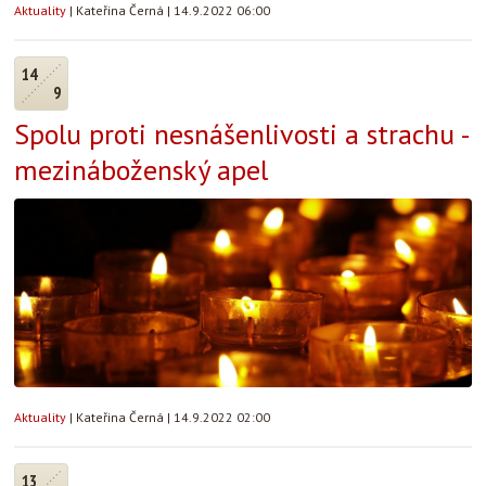
Aktuality
|
Kateřina Černá
|
14.9.2022 06:00
14
9
Spolu proti nesnášenlivosti a strachu -
mezináboženský apel
Aktuality
|
Kateřina Černá
|
14.9.2022 02:00
13