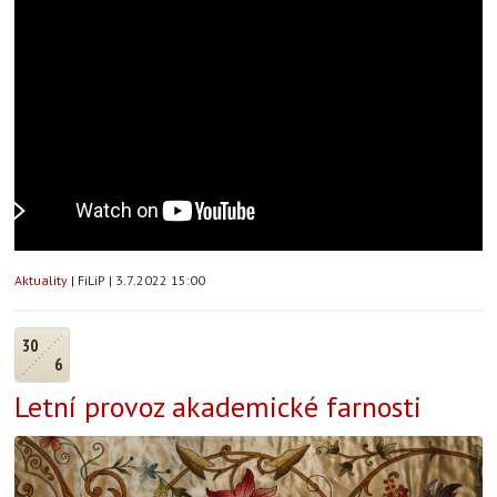
Aktuality
|
FiLiP
|
3.7.2022 15:00
30
6
Letní provoz akademické farnosti