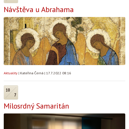
Návštěva u Abrahama
Aktuality
|
Kateřina Černá
|
17.7.2022 08:16
10
7
Milosrdný Samaritán