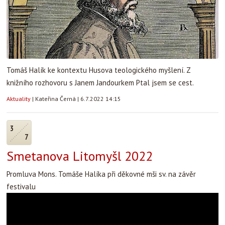
Tomáš Halík ke kontextu Husova teologického myšlení. Z
knižního rozhovoru s Janem Jandourkem Ptal jsem se cest.
Aktuality
|
Kateřina Černá
|
6.7.2022 14:15
3
7
Smetanova Litomyšl 2022
Promluva Mons. Tomáše Halíka při děkovné mši sv. na závěr
festivalu