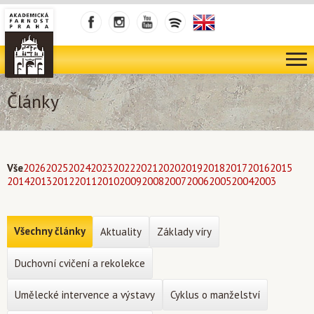
Články
Vše
2026
2025
2024
2023
2022
2021
2020
2019
2018
2017
2016
2015
2014
2013
2012
2011
2010
2009
2008
2007
2006
2005
2004
2003
Všechny články
Aktuality
Základy víry
Duchovní cvičení a rekolekce
Umělecké intervence a výstavy
Cyklus o manželství