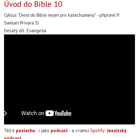
Úvod do Bible 10
Cyklus "Úvod do Bible nejen pro katechumeny" - připravil P.
Samuel Prívara SJ
Desátý díl: Evangelia
Též k
poslechu
- i jako
podcast
- a v rámci
Spotify:
Jezuitský
podcast