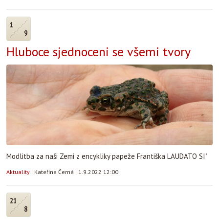
1
9
Hluboce sjednoceni se všemi tvory
Modlitba za naši Zemi z encykliky papeže Františka LAUDATO SIʾ
Aktuality
|
Kateřina Černá
|
1.9.2022 12:00
21
8