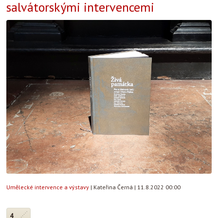
salvátorskými intervencemi
Umělecké intervence a výstavy
|
Kateřina Černá
|
11.8.2022 00:00
4