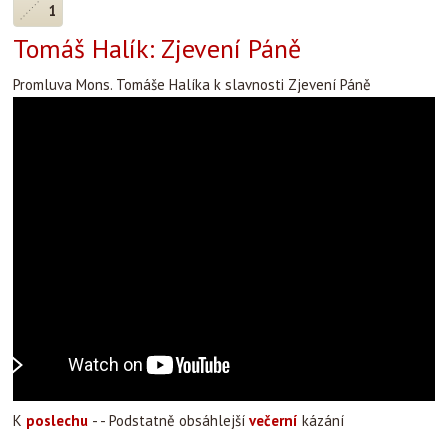
1
Tomáš Halík: Zjevení Páně
Promluva Mons. Tomáše Halíka k slavnosti Zjevení Páně
K
poslechu
- - Podstatně obsáhlejší
večerní
kázání