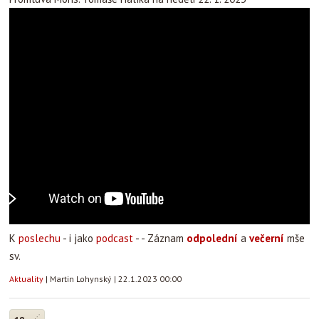
K
poslechu
- i jako
podcast
- - Záznam
odpolední
a
večerní
mše
sv.
Aktuality
|
Martin Lohynský
|
22.1.2023 00:00