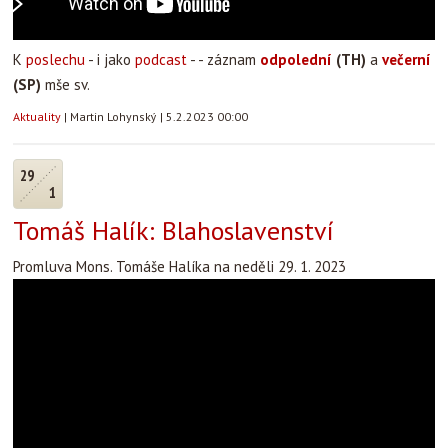
K
poslechu
- i jako
podcast
- - záznam
odpolední
(TH)
a
večerní
(SP)
mše sv.
Aktuality
|
Martin Lohynský
|
5.2.2023 00:00
29
1
Tomáš Halík: Blahoslavenství
Promluva Mons. Tomáše Halíka na neděli 29. 1. 2023