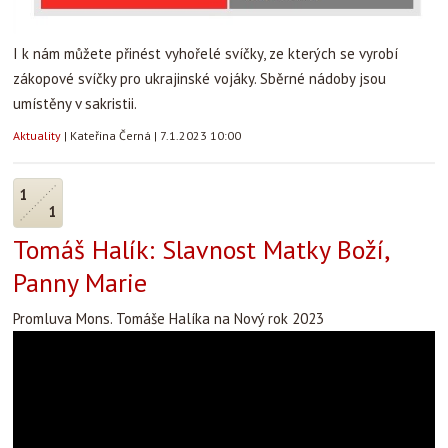
I k nám můžete přinést vyhořelé svíčky, ze kterých se vyrobí
zákopové svíčky pro ukrajinské vojáky. Sběrné nádoby jsou
umístěny v sakristii.
Aktuality
|
Kateřina Černá
|
7.1.2023 10:00
1
1
Tomáš Halík: Slavnost Matky Boží,
Panny Marie
Promluva Mons. Tomáše Halíka na Nový rok 2023