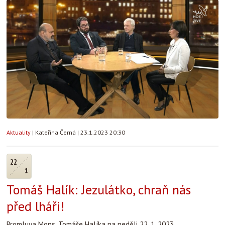
Aktuality
|
Kateřina Černá
|
23.1.2023 20:30
22
1
Tomáš Halík: Jezulátko, chraň nás
před lháři!
Promluva Mons. Tomáše Halíka na neděli 22. 1. 2023