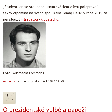
„Student Jan se stal absolutním světlem v šeru polopravd.“ -
takto vzpomíná na svého spolužáka Tomáš Halík. V roce 2019 za
něj sloužil
mši svatou
-
k poslechu
.
Foto: Wikimedia Commons
Aktuality
|
Martin Lohynský
|
16.1.2023 14:30
15
1
O prezidentské volbě a papeži