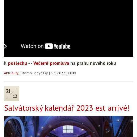
K
poslechu
- -
Večerní promluva
na prahu nového roku
Aktuality
|
Martin Lohynský
|
1.1.2023 00:00
31
12
Salvátorský kalendář 2023 est arrivé!