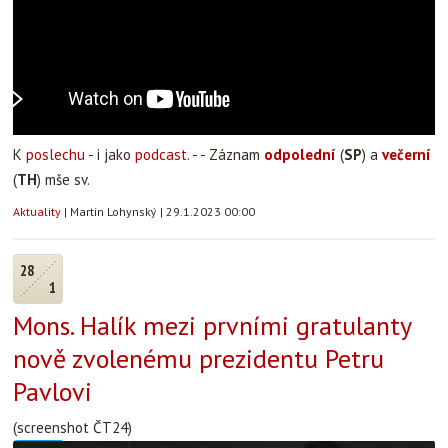
K
poslechu
- i jako
podcast
. - - Záznam
odpolední
(
SP
) a
večerní
(
TH
) mše sv.
Aktuality
|
Martin Lohynský
|
29.1.2023 00:00
28
1
Mons. Halík mezi prvními gratulanty
nově zvolenému prezidentu Petru
Pavlovi
(screenshot ČT24)