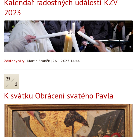
Kalendář radostných událostí KZV
2023
Základy víry
|
Martin Staněk
|
26.1.2023 14:44
25
1
K svátku Obrácení svatého Pavla