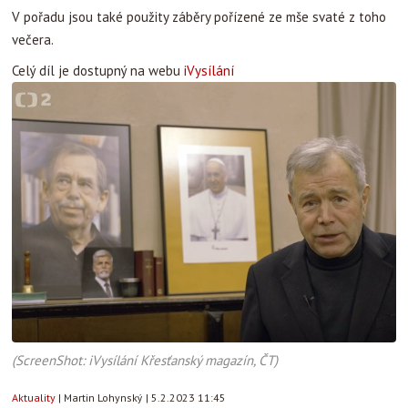
V pořadu jsou také použity záběry pořízené ze mše svaté z toho
večera.
Celý díl je dostupný na webu
iVysílání
(ScreenShot: iVysílání Křesťanský magazín, ČT)
Aktuality
|
Martin Lohynský
|
5.2.2023 11:45