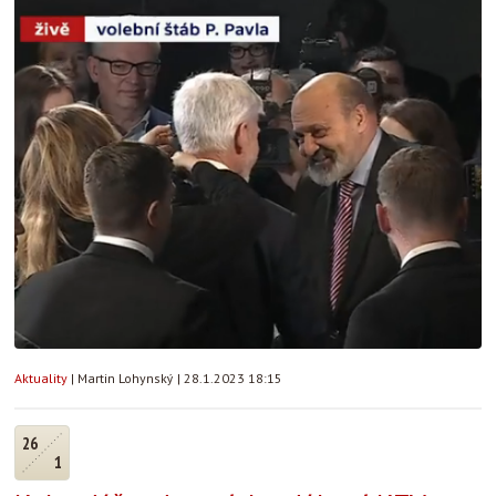
Aktuality
|
Martin Lohynský
|
28.1.2023 18:15
26
1