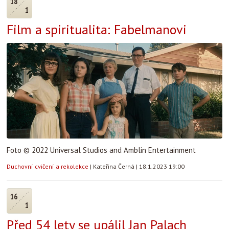
18
1
Film a spiritualita: Fabelmanovi
Foto © 2022 Universal Studios and Amblin Entertainment
Duchovní cvičení a rekolekce
|
Kateřina Černá
|
18.1.2023 19:00
16
1
Před 54 lety se upálil Jan Palach