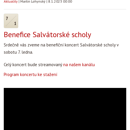
Aktuality
|
Martin Lohynský
|
8.1.2023 00:00
7
1
Benefice Salvátorské scholy
Srdečně vás zveme na benefiční koncert Salvátorské scholy v
sobotu 7. ledna.
Celý koncert bude streamovaný
na našem kanálu
Program koncertu ke stažení