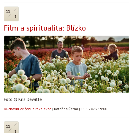
11
1
Film a spiritualita: Blízko
Foto © Kris Dewitte
Duchovní cvičení a rekolekce
|
Kateřina Černá
|
11.1.2023 19:00
11
1