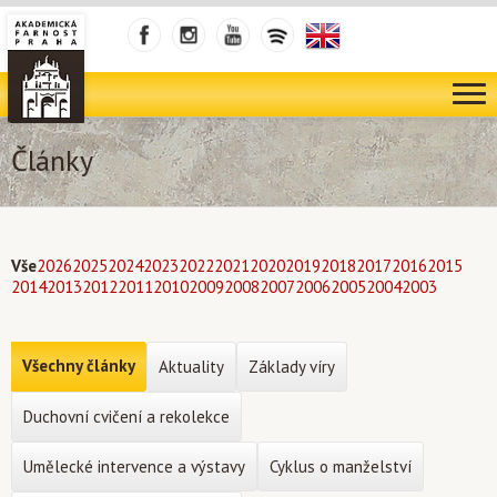
Články
Vše
2026
2025
2024
2023
2022
2021
2020
2019
2018
2017
2016
2015
2014
2013
2012
2011
2010
2009
2008
2007
2006
2005
2004
2003
Všechny články
Aktuality
Základy víry
Duchovní cvičení a rekolekce
Umělecké intervence a výstavy
Cyklus o manželství