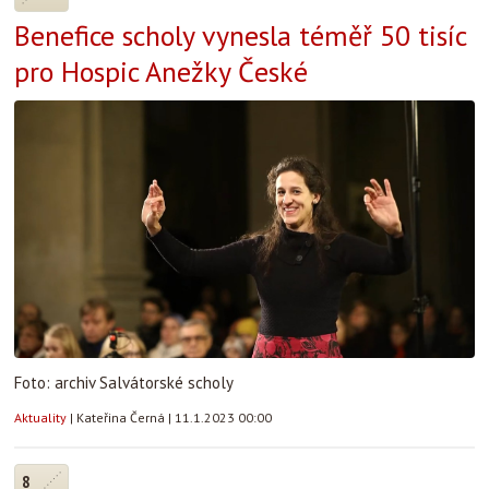
Benefice scholy vynesla téměř 50 tisíc
pro Hospic Anežky České
Foto: archiv Salvátorské scholy
Aktuality
|
Kateřina Černá
|
11.1.2023 00:00
8