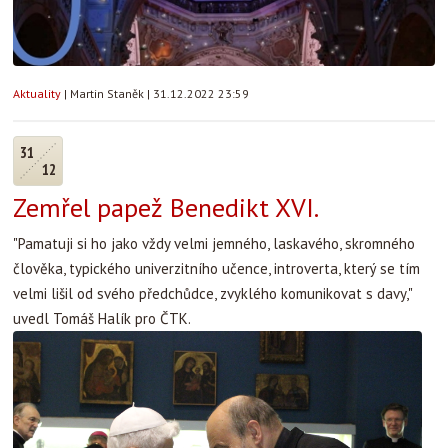
Aktuality
|
Martin Staněk
|
31.12.2022 23:59
31
12
Zemřel papež Benedikt XVI.
"Pamatuji si ho jako vždy velmi jemného, laskavého, skromného
člověka, typického univerzitního učence, introverta, který se tím
velmi lišil od svého předchůdce, zvyklého komunikovat s davy,"
uvedl Tomáš Halík pro ČTK.