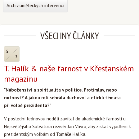
Archiv uměleckých intervencí
VŠECHNY ČLÁNKY
5
2
T. Halík & naše farnost v Křesťanském
magazínu
"Náboženství a spiritualita v politice. Protimluv, nebo
nutnost? A jakou roli sehrála duchovní a etická témata
při volbě prezidenta?"
V poslední lednovou neděli zavítal do akademické farnosti u
Nejsvětějšího Salvátora režisér Jan Vávra, aby získal vyjádření k
prezidentským volbám od Tomáše Halíka.