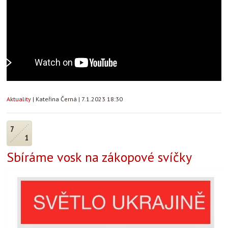
Aktuality
|
Kateřina Černá
|
7.1.2023 18:30
7
1
Sbíráme vosk na zákopové svíčky