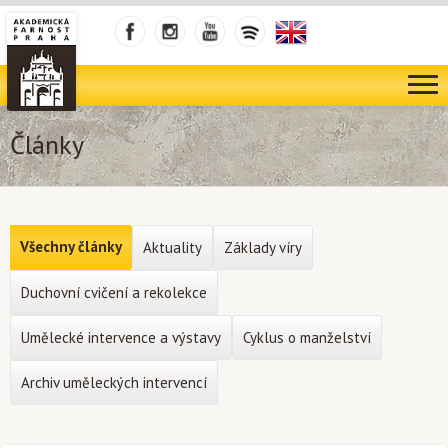
Články
Všechny články
Aktuality
Základy víry
Duchovní cvičení a rekolekce
Umělecké intervence a výstavy
Cyklus o manželství
Archiv uměleckých intervencí